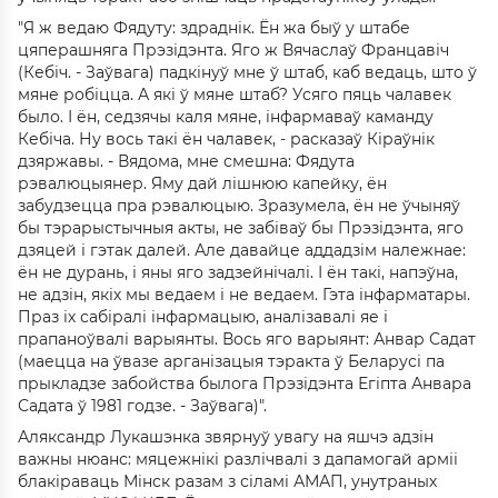
"Я ж ведаю Фядуту: здраднік. Ён жа быў у штабе
цяперашняга Прэзідэнта. Яго ж Вячаслаў Францавіч
(Кебіч. - Заўвага) падкінуў мне ў штаб, каб ведаць, што ў
мяне робіцца. А які ў мяне штаб? Усяго пяць чалавек
было. І ён, седзячы каля мяне, інфармаваў каманду
Кебіча. Ну вось такі ён чалавек, - расказаў Кіраўнік
дзяржавы. - Вядома, мне смешна: Фядута
рэвалюцыянер. Яму дай лішнюю капейку, ён
забудзецца пра рэвалюцыю. Зразумела, ён не ўчыняў
бы тэрарыстычныя акты, не забіваў бы Прэзідэнта, яго
дзяцей і гэтак далей. Але давайце аддадзім належнае:
ён не дурань, і яны яго задзейнічалі. І ён такі, напэўна,
не адзін, якіх мы ведаем і не ведаем. Гэта інфарматары.
Праз іх сабіралі інфармацыю, аналізавалі яе і
прапаноўвалі варыянты. Вось яго варыянт: Анвар Садат
(маецца на ўвазе арганізацыя тэракта ў Беларусі па
прыкладзе забойства былога Прэзідэнта Егіпта Анвара
Садата ў 1981 годзе. - Заўвага)".
Аляксандр Лукашэнка звярнуў увагу на яшчэ адзін
важны нюанс: мяцежнікі разлічвалі з дапамогай арміі
блакіраваць Мінск разам з сіламі АМАП, унутраных