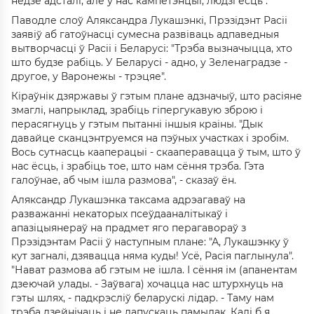
недзе адсталі, але ў нас кампетэнцыі, людзі ёсць".
Паводле слоў Аляксандра Лукашэнкі, Прэзідэнт Расіі
заявіў аб гатоўнасці сумесна развіваць адпаведныя
вытворчасці ў Расіі і Беларусі: "Трэба вызначыцца, хто
што будзе рабіць. У Беларусі - адно, у Зеленаградзе -
другое, у Варонежы - трэцяе".
Кіраўнік дзяржавы ў гэтым плане адзначыў, што расіяне
змаглі, напрыклад, зрабіць гіпергукавую зброю і
перасягнуць у гэтым пытанні іншыя краіны. "Дык
давайце сканцэнтруемся на пэўных участках і зробім.
Вось сутнасць кааперацыі - скааперавацца ў тым, што ў
нас ёсць, і зрабіць тое, што нам сёння трэба. Гэта
галоўнае, аб чым ішла размова", - сказаў ён.
Аляксандр Лукашэнка таксама адрэагаваў на
разважанні некаторых псеўдааналітыкаў і
апазіцыянераў на прадмет яго перагавораў з
Прэзідэнтам Расіі ў наступным плане: "А, Лукашэнку ў
кут загналі, дзявацца няма куды! Усё, Расія паглынула".
"Нават размова аб гэтым не ішла. І сёння ім (апанентам
дзеючай улады. - Заўвага) хочацца нас штурхнуць на
гэты шлях, - падкрэсліў беларускі лідар. - Таму нам
трэба дзейнічаць і не дапускаць памылак. Калі б я