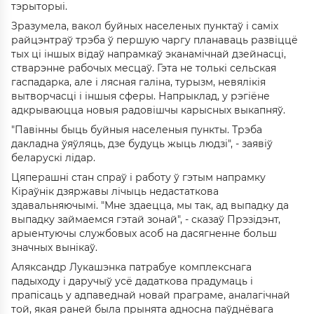
тэрыторыі.
Зразумела, вакол буйных населеных пунктаў і саміх
райцэнтраў трэба ў першую чаргу планаваць развіццё
тых ці іншых відаў напрамкаў эканамічнай дзейнасці,
стварэнне рабочых месцаў. Гэта не толькі сельская
гаспадарка, але і лясная галіна, турызм, невялікія
вытворчасці і іншыя сферы. Напрыклад, у рэгіёне
адкрываюцца новыя радовішчы карысных выкапняў.
"Павінны быць буйныя населеныя пункты. Трэба
дакладна ўяўляць, дзе будуць жыць людзі", - заявіў
беларускі лідар.
Цяперашні стан спраў і работу ў гэтым напрамку
Кіраўнік дзяржавы лічыць недастаткова
здавальняючымі. "Мне здаецца, мы так, ад выпадку да
выпадку займаемся гэтай зонай", - сказаў Прэзідэнт,
арыентуючы службовых асоб на дасягненне больш
значных вынікаў.
Аляксандр Лукашэнка патрабуе комплекснага
падыходу і даручыў усё дадаткова прадумаць і
прапісаць у адпаведнай новай праграме, аналагічнай
той, якая раней была прынята адносна паўднёвага