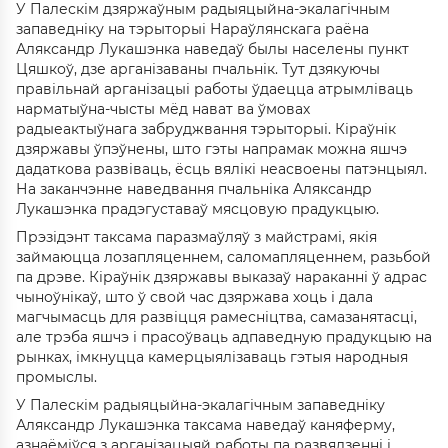
У Палескім дзяржаўным радыяцыйна-экалагічным
запаведніку на тэрыторыі Нараўлянскага раёна
Аляксандр Лукашэнка наведаў былы населены пункт
Цяшкоў, дзе арганізаваны пчальнік. Тут дзякуючы
правільнай арганізацыі работы ўдаецца атрымліваць
нарматыўна-чысты мёд нават ва ўмовах
радыеактыўнага забруджвання тэрыторыі. Кіраўнік
дзяржавы ўпэўнены, што гэты напрамак можна яшчэ
дадаткова развіваць, ёсць вялікі неасвоены патэнцыял.
На заканчэнне наведвання пчальніка Аляксандр
Лукашэнка прадэгуставаў мясцовую прадукцыю.
Прэзідэнт таксама паразмаўляў з майстрамі, якія
займаюцца лозапляценнем, саломапляценнем, разьбой
па дрэве. Кіраўнік дзяржавы выказаў нараканні ў адрас
чыноўнікаў, што ў свой час дзяржава хоць і дала
магчымасць для развіцця рамесніцтва, самазанятасці,
але трэба яшчэ і прасоўваць адпаведную прадукцыю на
рынках, імкнуцца камерцыялізаваць гэтыя народныя
промыслы.
У Палескім радыяцыйна-экалагічным запаведніку
Аляксандр Лукашэнка таксама наведаў каняферму,
азнаёміўся з арганізацыяй работы па развядзенні і