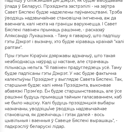
падпішу ў бліжэйшыя дні дэкрэт, як будзе выбудавана
ўлада ў Беларусі. Прэзідэнта застрэлілі - на заўтра
Савет Бяспекі будзе надзелены паўнамоцтвамі. Трэба
ўводзіць надзвычайнае становішча імгненна, аж да
ваеннага, калі нехта на граніцы варухнецца. І Савет
Бяспекі павінен прымаць рашэнне, - расказаў
Аляксандр Лукашэнка. - Таму я гаварыў, што падпішу
гэты Дэкрэт і вызначу, хто будзе кіраваць краінай "калі
раптам".
Пры гэтым Кіраўнік дзяржавы адзначыў, што такая
неабходнасць наўрад ці настане, але страчваць
пільнасць нельга. "Я павінен прадугледзець усё. Таму
будзе падпісаны гэты Дэкрэт. У нас будзе фактычна
калектыўны Прэзідэнт у выглядзе Савета Бяспекі. Так,
старшыня будзе: калі няма Прэзідэнта, выконвае
абавязкі Прэм'ер. Ён будзе старшынстваваць, але ўсе
рашэнні будуць прымацца тайным галасаваннем, каб
не было націску. Калі будуць прэзідэнцкія выбары
назначаны, уводзіць/не ўводзіць надзвычайнае
становішча, як дзейнічаць і гэтак далей - вось
цывільныя і ваенныя ў Савеце Бяспекі вырашаць", -
падкрэсліў беларускі лідар.