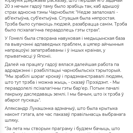
Кіраўнік дзяржавы расказаў, што першай яго задачай
20 з нечым гадоў таму было зрабіць так, каб адышоў
страх адносна тэмы Чарнобыля: "Недзе запалохалі -
аб'ектыўна, суб'ектыўна. Сітуацыя была няпростая.
Трэба было супакоіць людзей, разабрацца самім. Трэба
было псіхалагічна пераадолець гэты страх".
У Гомелі была створана навуковая і медыцынская база
па вывучэнні адпаведных праблем, а цяпер айчынныя
напрацоўкі запатрабаваны і ў іншых краінах, у
прыватнасці ў Японіі.
Далей на працягу гадоў вялася далейшая работа па
адраджэнні і рэабілітацыі чарнобыльскіх тэрыторый.
"Мы зрабілі шэраг крокаў і прадэманстравалі людзям,
што тут трэба і можна жыць, - сказаў Прэзідэнт. - Мы
пераадолелі псіхалагічны гэты бар'ер. Потым пачалі
пакрыху даследаваць землі. І мы бачым, што іх трэба ў
абарот пускаць".
Аляксандр Лукашэнка адзначыў, што была крытыка
наконт гэтага, але час паказаў правільнасць выбранага
шляху.
"За лета мы створым праграму і будзем бачыць, што