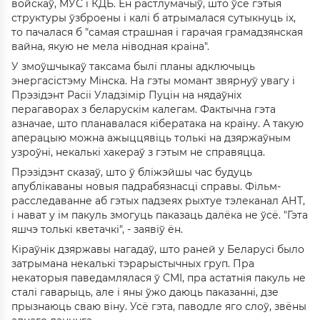
войскаў, МУС і КДБ. Ён растлумачыў, што ўсе гэтыя
структуры ўзброены і калі б атрымалася сутыкнуць іх,
то пачалася б "самая страшная і гарачая грамадзянская
вайна, якую не мела ніводная краіна".
У змоўшчыкаў таксама былі планы адключыць
энергасістэму Мінска. На гэты момант звярнуў увагу і
Прэзідэнт Расіі Уладзімір Пуцін на нядаўніх
перагаворах з беларускім калегам. Фактычна гэта
азначае, што планавалася кібератака на краіну. А такую
аперацыю можна ажыццявіць толькі на дзяржаўным
узроўні, некалькі хакераў з гэтым не справяцца.
Прэзідэнт сказаў, што ў бліжэйшы час будуць
апублікаваны новыя падрабязнасці справы. Фільм-
расследаванне аб гэтых падзеях рыхтуе тэлеканал АНТ,
і нават у ім пакуль змогуць паказаць далёка не ўсё. "Гэта
яшчэ толькі кветачкі", - заявіў ён.
Кіраўнік дзяржавы нагадаў, што раней у Беларусі было
затрымана некалькі тэрарыстычных груп. Пра
некаторыя паведамлялася ў СМІ, пра астатнія пакуль не
сталі гаварыць, але і яны ўжо даюць паказанні, дзе
прызнаюць сваю віну. Усё гэта, паводле яго слоў, звёны