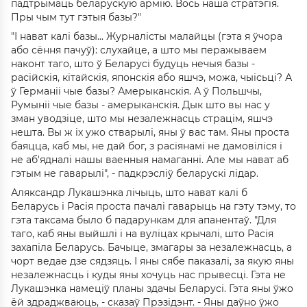
падтрымаць беларускую армію. Вось наша стратэгія.
Пры чым тут гэтыя базы?"
"І нават калі базы... Журналісты малайцы (гэта я ўчора
або сёння пачуў): слухайце, а што мы перажываем
наконт таго, што ў Беларусі будуць нечыя базы -
расійскія, кітайскія, японскія або яшчэ, можа, чыісьці? А
ў Германіі чые базы? Амерыканскія. А ў Польшчы,
Румыніі чые базы - амерыканскія. Дык што вы нас у
зман уводзіце, што мы незалежнасць страцім, яшчэ
нешта. Вы ж іх ужо стварылі, яны ў вас там. Яны проста
баяцца, каб мы, не дай бог, з расіянамі не дамовіліся і
не аб'ядналі нашы ваенныя намаганні. Але мы нават аб
гэтым не гаварылі", - падкрэсліў беларускі лідар.
Аляксандр Лукашэнка лічыць, што нават калі б
Беларусь і Расія проста пачалі гаварыць на гэту тэму, то
гэта таксама было б падарункам для апанентаў. "Для
таго, каб яны выйшлі і на вуліцах крычалі, што Расія
захапіла Беларусь. Бачыце, змагары за незалежнасць, а
чорт ведае дзе сядзяць. І яны сябе паказалі, за якую яны
незалежнасць і куды яны хочуць нас прывесці. Гэта не
Лукашэнка намеціў планы здачы Беларусі. Гэта яны ўжо
ёй здраджваюць, - сказаў Прэзідэнт. - Яны даўно ўжо