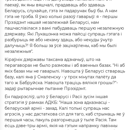
паехаў, як яны вяшчалі, прадаваць або здаваць
Беларусь, слухайце, гэта ім падарунак быў бы. А нам
гэта не трэба. Я ўжо колькі разоў гаварыў: я - першы
Прэзідэнт нашай незалежнай Беларусі, нам
пашчаслівілася з вамі пабудаваць першую незалежную
дзяржаву. Які Лукашэнка можа пайсці супраць гэтага і
разбурыць яе або некаму здаць, або некуды ўнутр
далучыць?! Я больш за ўсё зацікаўлены, каб мы былі
незалежныя".
Кіраўнік дзяржавы таксама адзначыў, што на
перагаворах не было размовы і аб ваенных базах. "Ні аб
якіх базах мы не гаварылі. Навошта ў Беларусі ствараць
базу, калі яна ў Смаленску - у трох мінутах палёту да
таго ж Бабруйска. Навошта траціць вялікія грошы?"-
задаў рытарычнае пытанне Прэзідэнт.
Ён падкрэсліў, што ў Беларусі і Расіі зусім іншая
стратэгія ў рамках АДКБ: "Наша зона адказнасці -
беларускай арміі - захад. Калі толькі супраць нас
агрэсія, у нас дастаткова сіл для таго, каб стрымаць яе ў
першыя часы, пакуль разгорнецца ў тыле Расія. Там
ёсць дзве-тры арміі, якія на гэтым напрамку павінны