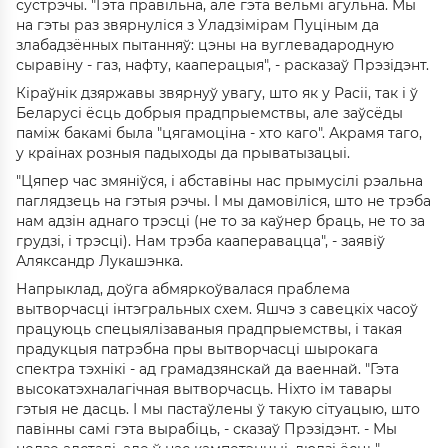
сустрэчы. "Гэта правільна, але гэта вельмі агульна. Мы
на гэты раз звярнуліся з Уладзімірам Пуціным да
злабадзённых пытанняў: цэны на вуглевадародную
сыравіну - газ, нафту, кааперацыя", - расказаў Прэзідэнт.
Кіраўнік дзяржавы звярнуў увагу, што як у Расіі, так і ў
Беларусі ёсць добрыя прадпрыемствы, але заўсёды
паміж бакамі была "цягамоціна - хто каго". Акрамя таго,
у краінах розныя падыходы да прыватызацыі.
"Цяпер час змяніўся, і абставіны нас прымусілі рэальна
паглядзець на гэтыя рэчы. І мы дамовіліся, што не трэба
нам адзін аднаго трэсці (не то за каўнер браць, не то за
грудзі, і трэсці). Нам трэба кааперавацца", - заявіў
Аляксандр Лукашэнка.
Напрыклад, доўга абмяркоўвалася праблема
вытворчасці інтэгральных схем. Яшчэ з савецкіх часоў
працуюць спецыялізаваныя прадпрыемствы, і такая
прадукцыя патрэбна пры вытворчасці шырокага
спектра тэхнікі - ад грамадзянскай да ваеннай. "Гэта
высокатэхналагічная вытворчасць. Ніхто ім тавары
гэтыя не дасць. І мы пастаўлены ў такую сітуацыю, што
павінны самі гэта вырабіць, - сказаў Прэзідэнт. - Мы