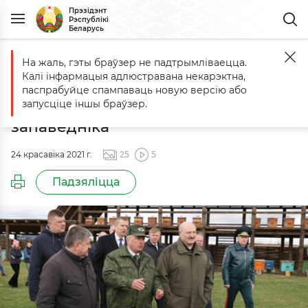
Прэзідэнт
Рэспублікі
Беларусь
На жаль, гэты браўзер не падтрымліваецца.
Галоўная
Падзеі
Наведванне Палескага радыяцыйна-экалагічна
Калі інфармацыя адлюстравана некарэктна,
Наведванне Палескага
паспрабуйце спампаваць новую версію або
радыяцыйна-экалагічнага
запусціце іншы браўзер.
запаведніка
24 красавіка 2021 г.
25
5
Падзяліцца