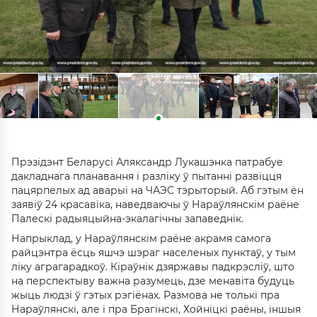
Прэзідэнт Беларусі Аляксандр Лукашэнка патрабуе
дакладнага планавання і разліку ў пытанні развіцця
пацярпелых ад аварыі на ЧАЭС тэрыторый. Аб гэтым ён
заявіў 24 красавіка, наведваючы ў Нараўлянскім раёне
Палескі радыяцыйна-экалагічны запаведнік.
Напрыклад, у Нараўлянскім раёне акрамя самога
райцэнтра ёсць яшчэ шэраг населеных пунктаў, у тым
ліку аграгарадкоў. Кіраўнік дзяржавы падкрэсліў, што
на перспектыву важна разумець, дзе менавіта будуць
жыць людзі ў гэтых рэгіёнах. Размова не толькі пра
Нараўлянскі, але і пра Брагінскі, Хойніцкі раёны, іншыя