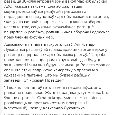
развіцця 30-кіламетровай зоны вакол Чарнобыльскай
АЭС. Размова таксама ішла аб рэалізацыі
мерапрыемстваў дзяржаўнай праграмы па
пераадоленні наступстваў чарнобыльскай катастрофы,
якая ўключае такія напрамкі, як сацыяльная абарона
насельніцтва, сацыяльна-эканамічнае развіццё
пацярпелых рэгіёнаў, радыяцыйная абарона і адраснае
прымяненне ахоўных мер.
Адказваючы на пытанні журналістаў, Аляксандр
Лукашэнка расказаў аб планах зрабіць чарговы крок у
развіцці пацярпелых чарнобыльскіх раёнаў. "Патрэбна
новая канкрэтная праграма з пунктамі - дзе будуць
жыць людзі і чым яны будуць займацца. За лета Урад са
спецыялістамі падрыхтуе канкрэтную праграму з
адказамі на пытанне, што мы будзем рабіць у
запаведніку", - сказаў Прэзідэнт.
"Я кожны год таптаў гэтыя землі і пераканаўся, што
рашэнне правільнае. Жыць і працаваць тут можна. Гэта
ўжо не стратэгія. Стратэгія зразумела. І мы павінны
рэалізаваць яе праз канкрэтныя праграмы і
інвестыцыі", - заявіў Аляксандр Лукашэнка.