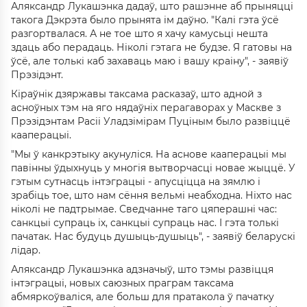
Аляксандр Лукашэнка дадаў, што рашэнне аб прыняцці
такога Дэкрэта было прынята ім даўно. "Калі гэта ўсё
разгортвалася. А не тое што я хачу камусьці нешта
здаць або перадаць. Ніколі гэтага не будзе. Я гатовы на
ўсё, але толькі каб захаваць маю і вашу краіну", - заявіў
Прэзідэнт.
Кіраўнік дзяржавы таксама расказаў, што адной з
асноўных тэм на яго нядаўніх перагаворах у Маскве з
Прэзідэнтам Расіі Уладзімірам Пуціным было развіццё
кааперацыі.
"Мы ў канкрэтыку акунуліся. На аснове кааперацыі мы
павінны ўдыхнуць у многія вытворчасці новае жыццё. У
гэтым сутнасць інтэграцыі - апусціцца на зямлю і
зрабіць тое, што нам сёння вельмі неабходна. Ніхто нас
ніколі не падтрымае. Сведчанне таго цяперашні час:
санкцыі супраць іх, санкцыі супраць нас. І гэта толькі
пачатак. Нас будуць душыць-душыць", - заявіў беларускі
лідар.
Аляксандр Лукашэнка адзначыў, што тэмы развіцця
інтэграцыі, новых саюзных праграм таксама
абмяркоўваліся, але больш для пратакола ў пачатку