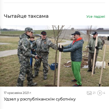
Чытайце таксама
Усе падзеі
17 красавіка 2021 г.
21
4
Удзел у рэспубліканскім суботніку