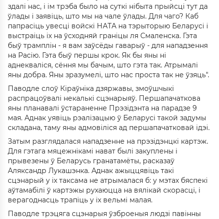
здалі нас, і ім трэба было на суткі нібыта прыйсці тут да
ўлады і заявіць, што мы на чале ўлады. Для чаго? Каб
папрасіць увесці войскі НАТА на тэрыторыю Беларусі і
выстраіць іх на ўсходняй граніцы ля Смаленска. Гэта
быў трамплін - я вам заўсёды гаварыў - для нападзення
на Расію. Гэта быў першы крок. Як бы яны ні
аднекваліся, сёння мы бачым, што гэта так. Атрымалі
яны добра. Яны зразумелі, што нас проста так не ўзяць".
Паводле слоў Кіраўніка дзяржавы, змоўшчыкі
распрацоўвалі некалькі сцэнарыяў. Першапачаткова
яны планавалі ўстараненне Прэзідэнта на парадзе 9
мая. Аднак уявіць рэалізацыю ў Беларусі такой задумы
складана, таму яны адмовіліся ад першапачатковай ідэі.
Затым разглядалася нападзенне на прэзідэнцкі картэж.
Для гэтага мяцежнікамі нават былі закуплены і
прывезены ў Беларусь гранатамёты, расказаў
Аляксандр Лукашэнка. Аднак ажыццявіць такі
сцэнарый у іх таксама не атрымалася б: у мэтах бяспекі
аўтамабілі ў картэжы рухаюцца на вялікай скорасці, і
верагоднасць трапіць у іх вельмі малая.
Паводле трэцяга сцэнарыя ўзброеныя людзі павінны