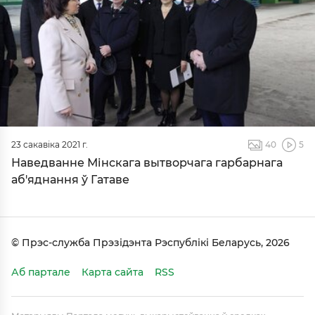
23 сакавіка 2021 г.
40
5
Наведванне Мінскага вытворчага гарбарнага
аб'яднання ў Гатаве
© Прэс-служба Прэзідэнта Рэспублікі Беларусь, 2026
Аб партале
Карта сайта
RSS