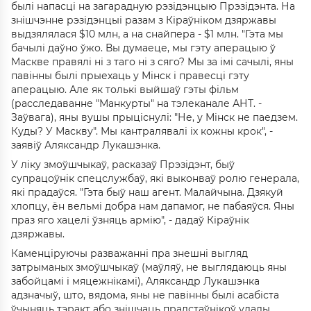
былі напасці на загарадную рэзідэнцыю Прэзідэнта. На
знішчэнне рэзідэнцыі разам з Кіраўніком дзяржавы
выдзялялася $10 млн, а на снайпера - $1 млн. "Гэта мы
бачылі даўно ўжо. Вы думаеце, мы гэту аперацыю ў
Маскве правялі ні з таго ні з сяго? Мы за імі сачылі, яны
павінны былі прыехаць у Мінск і правесці гэту
аперацыю. Але як толькі выйшаў гэты фільм
(расследаванне "Манкурты" на тэлеканале АНТ. -
Заўвага), яны вушы прыціснулі: "Не, у Мінск не паедзем.
Куды? У Маскву". Мы кантралявалі іх кожны крок", -
заявіў Аляксандр Лукашэнка.
У ліку змоўшчыкаў, расказаў Прэзідэнт, быў
супрацоўнік спецслужбаў, які выконваў ролю генерала,
які прадаўся. "Гэта быў наш агент. Малайчына. Дзякуй
хлопцу, ён вельмі добра нам дапамог, не пабаяўся. Яны
праз яго хацелі ўзняць армію", - дадаў Кіраўнік
дзяржавы.
Каменціруючы разважанні пра знешні выгляд
затрыманых змоўшчыкаў (маўляў, не выглядаюць яны
забойцамі і мяцежнікамі), Аляксандр Лукашэнка
адзначыў, што, вядома, яны не павінны былі асабіста
ўчыняць тэракт або знішчаць прадстаўнікоў улады.