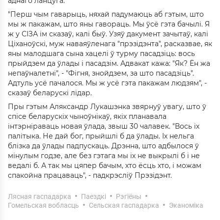
аднаго ланцуга.
"Перш чым гаварыць, няхай падумаюць аб гэтым, што
мы ж пакажам, што яны гавораць. Мы ўсё гэта бачылі. Я
ж у СІЗА ім сказаў, калі быў. Узяў дакумент зачытаў, калі
Ціханоўскі, муж наваяўленага "прэзідэнта", расказвае, як
яны малодшага сына хацелі ў турму пасадзіць: вось
прыйдзем да ўлады і пасадзім. Адвакат кажа: "Як? Ён жа
непаўналетні", - "Фігня, знойдзем, за што пасадзіць".
Адтуль усё пачалося. Мы ж усё гэта пакажам людзям", -
сказаў беларускі лідар.
Пры гэтым Аляксандр Лукашэнка звярнуў увагу, што ў
спісе беларускіх чыноўнікаў, якіх планавала
інтэрніраваць новая ўлада, звыш 30 чалавек. "Вось іх
палітыка. Не дай бог, прыйшлі б да ўлады. Іх нельга
блізка да ўлады падпускаць. Дрэнна, што адбылося ў
мінулым годзе, але без гэтага мы іх не выкрылі б і не
ведалі б. А так мы цяпер бачым, хто ёсць хто, і можам
спакойна працаваць", - падкрэсліў Прэзідэнт.
Лясная гаспадарка
Паездкі
Рэгіёны
Гомельская вобласць
Сельская гаспадарка
Эканоміка