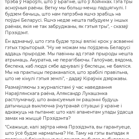
трэба ў Нароўлі, што ў Брагіне, што ў Хойніках. Гэта тры
асноўныя раёны. Ветку мы больш-менш падцягнулі. І
будзем бачыць, што нам патрэбна яшчэ зрабіць на
поўдні Беларусі. Яшчэ недзе нешта пабудуем у іншых
раёнах, якія не так забруджаны, як гэтыя тры", - сказаў
Прэзідэнт.
Ён адзначыў, што гэта будзе трэці вялікі крок у асваенні
гэтых тэрыторый. "Ну не можам мы поўдзень Беларусі
аддаць прыродзе. Мы павінны ад гэтай прыроды нешта
атрымаць. Акуратна, не перагібаючы. Галоўнае, вядома,
бяспека, каб людзі сябе адчувалі ў бяспецы, не баяліся.
Мы на практыцы пераканаліся, што зрабілі правільна,
што не кінулі гэтыя землі", - дадаў Кіраўнік дзяржавы.
Размаўляючы з журналістамі ў час наведвання
Нараўлянскага раёна, Аляксандр Лукашэнка
растлумачыў, што анансуемыя ім рашэнні будуць
датычыцца выключна ўнутранай сітуацыі ў краіне і
адкажуць на пытанне: што калі апанентам улады ўдасца
замах на жыццё Прэзідэнта?
"Скажыце, калі заўтра няма Прэзідэнта, вы гарантуеце,
што ўсё будзе нармальна? Не. Таму на гэты выпадак я