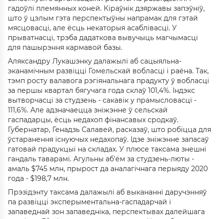
гадоўлі племянных коней. Кіраўнік дзяржавы запэўніў,
што ў цэлым гэта перспектыўны напрамак для гэтай
мясцовасці, але ёсць некаторыя асаблівасці. У
прыватнасці, трэба дадаткова вывучыць магчымасці
для пашырэння кармавой базы.
Аляксандру Лукашэнку далажылі аб сацыяльна-
эканамічным развіцці Гомельскай вобласці і раёна. Так,
тэмп росту валавога рэгіянальнага прадукту ў вобласці
за першы квартал бягучага года склаў 101,4%. Індэкс
вытворчасці за студзень - сакавік у прамысловасці -
111,6%. Але адзначаецца зніжэнне ў сельскай
гаспадарцы, ёсць недахоп фінансавых сродкаў.
Губернатар, Генадзь Салавей, расказаў, што робіцца для
ўстаранення існуючых недахопаў. Ідзе зніжэнне запасаў
гатовай прадукцыі на складах. У плюсе таксама знешні
гандаль таварамі. Агульны аб'ём за студзень-люты -
амаль $745 млн, прырост да аналагічнага перыяду 2020
года - $198,7 млн.
Прэзідэнту таксама далажылі аб выкананні даручэнняў
па развіцці эксперыментальна-гаспадарчай і
запаведнай зон запаведніка, перспектывах далейшага