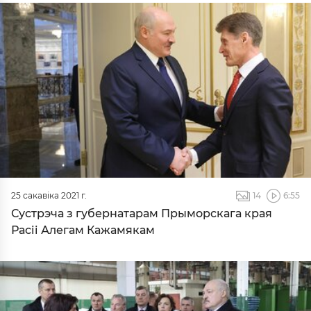
25 сакавіка 2021 г.
14
6:55
Сустрэча з губернатарам Прыморскага края
Расіі Алегам Кажамякам