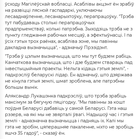
ўсходу Магілёўскай вобласці. Асаблівы акцэнт ён зрабіў
на развіцці лясной гаспадаркі, уключаючы
лесааднаўленне, лесанарыхтоўку, перапрацоўку. "Трэба
тут пабудаваць столькі перапрацоўчых
прадпрыемстваў, колькі патрэбна. Зыходзіць трэба не з
пункту гледжання рабочых месцаў, а эфектыўнасці. І па
ўсіх гэтых трох раёнах, асабліва зоне, мы павінны
дакладна вызначыцца", - адзначыў Прэзідэнт.
"Трэба ў цэлым вызначыцца, што мы тут будзем рабіць.
Канчаткова вызначыцца, што і дзе будзем ствараць пад
інвестыцыйныя праекты. Нельга кідаць гэтыя землі", -
падкрэсліў беларускі лідар. Ён адзначыў, што дзяржава
не кінула гэтыя землі, шмат зроблена, але патрэбны
большы вынік.
Аляксандр Лукашэнка падкрэсліў, што трэба зрабіць
максімум за бягучую пяцігодку. "Мы павінны за кошт
поўдня Беларусі дабавіць у самой Беларусі. Гэта наш
рэзерв, на які мы не звярталі ўвагі. Надышоў час і гэтыя
землі - адназначна вызначыцца і падняць іх. Калі мы
гэта не зробім, цяперашняе пакаленне, ніхто не зробіць
яшчэ 35 гадоў", - сказаў ён.