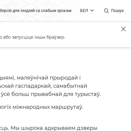
Версія для людзей са слабым зрокам
БЕЛ
Пошук
 або запусціце іншы браўзер.
цыямі, маляўнічай прыродай і
льскай гаспадаркай, самабытнай
а ўсё больш прывабнай для турыстаў.
ногіх міжнародных маршрутаў.
івасць. Мы шырока адкрываем дзверы