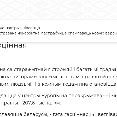
 не падтрымліваецца.
ызм
Беларусь гасцінная
травана некарэктна, паспрабуйце спампаваць новую версію
сцінная
іна са старажытнай гісторыяй і багатымі трады
эктурай, прамысловымі гігантамі і развітой се
ннымі людзьмі. І з кожным годам яна становіцц
одзіцца ў цэнтры Еўропы на перакрыжаванні м
раіны - 207,6 тыс. кв.км.
славяцца беларусы, - гэта гасціннасць і ветл