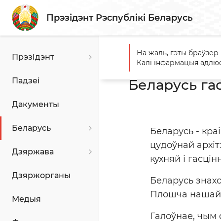
Прэзідэнт Рэспублікі Беларусь
На жаль, гэты браўзер
Прэзідэнт
Галоўная
Беларусь
Тур
Калі інфармацыя адлюс
Падзеі
Беларусь га
Дакументы
Беларусь
Беларусь - кра
цудоўнай архіт
Дзяржава
кухняй і гасці
Дзяржорганы
Беларусь знах
Плошча нашай к
Медыя
Галоўнае, чым 