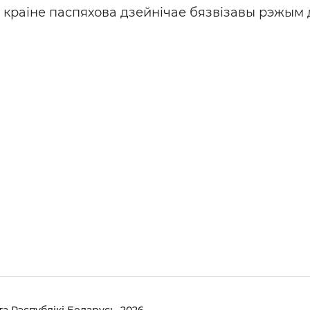
У краіне паспяхова дзейнічае бязвізавы рэжым 