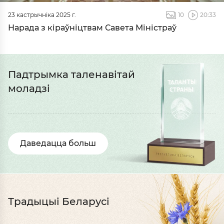
23 кастрычніка 2025 г.
10
20:33
Нарада з кіраўніцтвам Савета Міністраў
Падтрымка таленавітай
моладзі
Даведацца больш
Традыцыі Беларусі