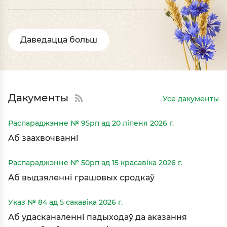
Даведацца больш
Дакументы
Усе дакументы
Распараджэнне № 95рп ад 20 ліпеня 2026 г.
Аб заахвочванні
Распараджэнне № 50рп ад 15 красавіка 2026 г.
Аб выдзяленні грашовых сродкаў
Указ № 84 ад 5 сакавіка 2026 г.
Аб удасканаленні падыходаў да аказання