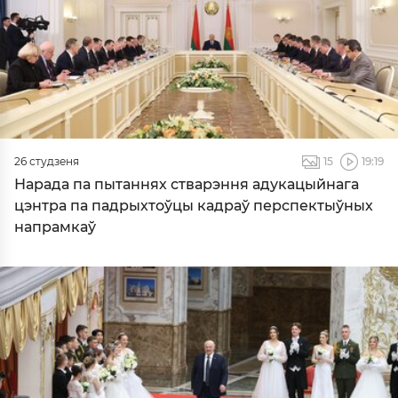
26 студзеня
15
19:19
Нарада па пытаннях стварэння адукацыйнага
цэнтра па падрыхтоўцы кадраў перспектыўных
напрамкаў