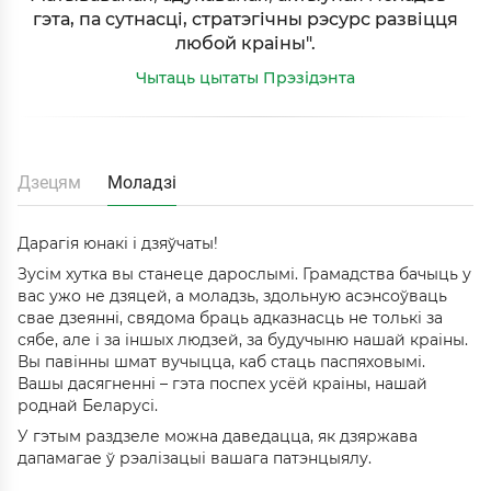
гэта, па сутнасці, стратэгічны рэсурс развіцця
любой краіны".
Чытаць цытаты Прэзiдэнта
Дзецям
Моладзі
Дарагія юнакі і дзяўчаты!
Зусім хутка вы станеце дарослымі. Грамадства бачыць у
вас ужо не дзяцей, а моладзь, здольную асэнсоўваць
свае дзеянні, свядома браць адказнасць не толькі за
сябе, але і за іншых людзей, за будучыню нашай краіны.
Вы павінны шмат вучыцца, каб стаць паспяховымі.
Вашы дасягненні – гэта поспех усёй краіны, нашай
роднай Беларусі.
У гэтым раздзеле можна даведацца, як дзяржава
дапамагае ў рэалізацыі вашага патэнцыялу.