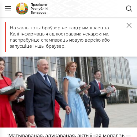
Прэзідэнт
Рэспублікі
Беларусь
На жаль, гэты браўзер не падтрымліваецца.
Галоўная
Прэзідэнт
Моладзі
Калі інфармацыя адлюстравана некарэктна,
Прэзідэнт - моладзі
паспрабуйце спампаваць новую версію або
запусціце іншы браўзер.
"Матываваная, адукаваная, актыўная моладзь —