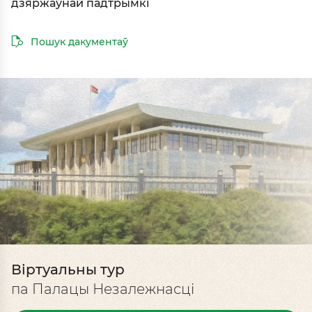
дзяржаўнай падтрымкі
Пошук дакументаў
Віртуальны тур
па Палацы Незалежнасці