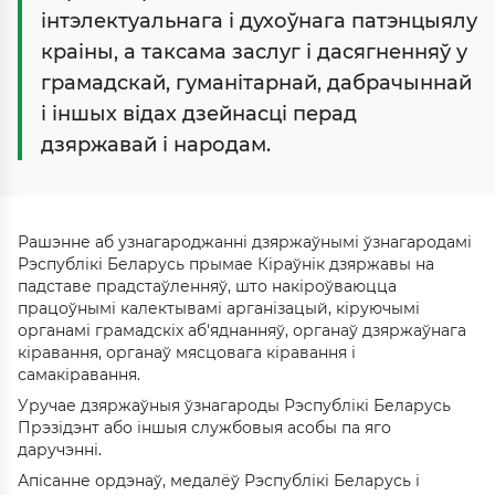
інтэлектуальнага і духоўнага патэнцыялу
краіны, а таксама заслуг і дасягненняў у
грамадскай, гуманітарнай, дабрачыннай
і іншых відах дзейнасці перад
дзяржавай і народам.
Рашэнне аб узнагароджанні дзяржаўнымі ўзнагародамі
Рэспублікі Беларусь прымае Кіраўнік дзяржавы на
падставе прадстаўленняў, што накіроўваюцца
працоўнымі калектывамі арганізацый, кіруючымі
органамі грамадскіх аб'яднанняў, органаў дзяржаўнага
кіравання, органаў мясцовага кіравання і
самакіравання.
Уручае дзяржаўныя ўзнагароды Рэспублікі Беларусь
Прэзідэнт або іншыя службовыя асобы па яго
даручэнні.
Апісанне ордэнаў, медалёў Рэспублікі Беларусь і