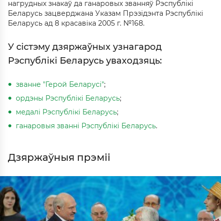
нагрудных знакаў да ганаровых званняў Рэспублікі
Беларусь зацверджана Указам Прэзідэнта Рэспублікі
Беларусь ад 8 красавіка 2005 г. №168.
У сістэму дзяржаўных узнагарод
Рэспублікі Беларусь уваходзяць:
званне "Герой Беларусі"
;
ордэны Рэспублікі Беларусь
;
медалі Рэспублікі Беларусь
;
ганаровыя званні Рэспублікі Беларусь
.
Дзяржаўныя прэміі