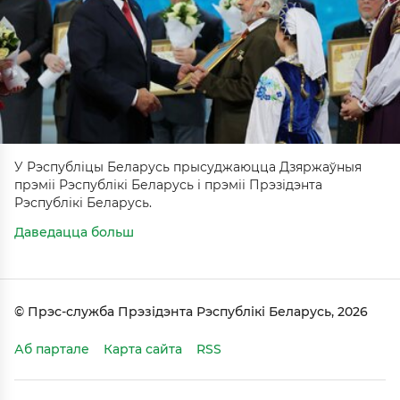
У Рэспубліцы Беларусь прысуджаюцца Дзяржаўныя
прэміі Рэспублікі Беларусь і прэміі Прэзідэнта
Рэспублікі Беларусь.
Даведацца больш
© Прэс-служба Прэзідэнта Рэспублікі Беларусь, 2026
Аб партале
Карта сайта
RSS