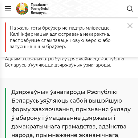
Прэзідэнт
Рэспублікі
Беларусь
На жаль, гэты браўзер не падтрымліваецца.
Галоўная
Дзяржава
Дзяржаўныя ўзнагароды і прэміі
Калі інфармацыя адлюстравана некарэктна,
Дзяржаўныя ўзнагароды
паспрабуйце спампаваць новую версію або
запусціце іншы браўзер.
Адным з важных атрыбутаў дзяржаўнасці Рэспублікі
Беларусь з'яўляюцца дзяржаўныя ўзнагароды.
Дзяржаўныя ўзнагароды Рэспублікі
Беларусь уяўляюць сабой вышэйшую
форму заахвочвання, прызнання ўкладу
ў абарону і ўмацаванне дзяржавы і
дэмакратычнага грамадства, адзінства
народа, прымнажэнне эканамічнага,