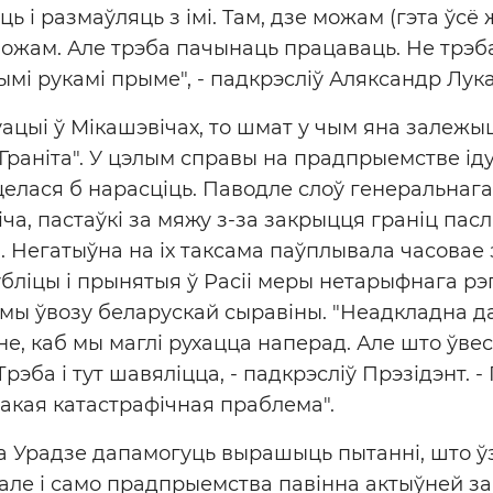
аць і размаўляць з імі. Там, дзе можам (гэта ўсё
жам. Але трэба пачынаць працаваць. Не трэба
ымі рукамі прыме", - падкрэсліў Аляксандр Лук
ацыі ў Мікашэвічах, то шмат у чым яна залежы
Граніта". У цэлым справы на прадпрыемстве ід
целася б нарасціць. Паводле слоў генеральнага
а, пастаўкі за мяжу з-за закрыцця граніц пасл
я. Негатыўна на іх таксама паўплывала часовае
убліцы і прынятыя ў Расіі меры нетарыфнага рэг
ы ўвозу беларускай сыравіны. "Неадкладна да
не, каб мы маглі рухацца наперад. Але што ўвес
эба і тут шавяліцца, - падкрэсліў Прэзідэнт. -
такая катастрафічная праблема".
ва Урадзе дапамогуць вырашыць пытанні, што ўз
 але і само прадпрыемства павінна актыўней з