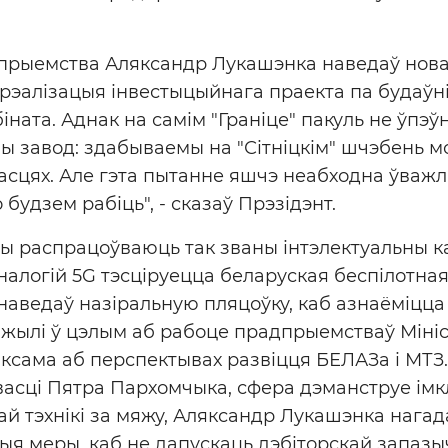
адпрыемства Аляксандр Лукашэнка наведаў нов
зе рэалізацыя інвестыцыйнага праекта па будаўн
ната. Аднак на самім "Граніце" пакуль не ўпэў
ы завод: здабываемы на "Сітніцкім" шчэбень 
асцях. Але гэта пытанне яшчэ неабходна ўважл
будзем рабіць", - сказаў Прэзідэнт.
 распрацоўваюць так званы інтэлектуальны кар
алогій 5G тэсціруецца беларуская беспілотная
наведаў назіральную пляцоўку, каб азнаёміцца 
ажылі ў цэлым аб рабоце прадпрыемстваў Міні
аксама аб перспектывах развіцця БЕЛАЗа і МТЗ
асці Пятра Пархомчыка, сфера дэманструе імкл
ай тэхнікі за мяжу, Аляксандр Лукашэнка нагад
я меры, каб не дапускаць дэбіторскай запазы