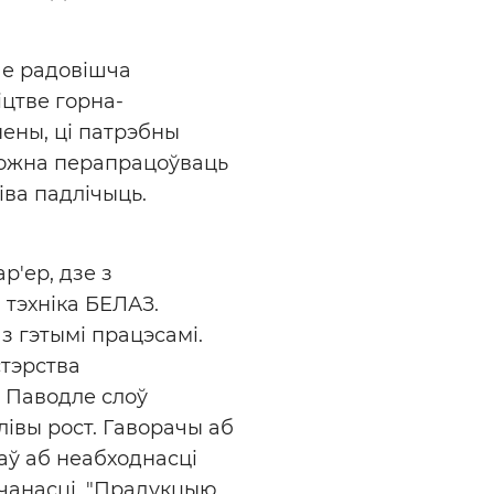
ае радовішча
іцтве горна-
нены, ці патрэбны
можна перапрацоўваць
іва падлічыць.
'ер, дзе з
 тэхніка БЕЛАЗ.
з гэтымі працэсамі.
стэрства
. Паводле слоў
івы рост. Гаворачы аб
аў аб неабходнасці
чанасці. "Прадукцыю