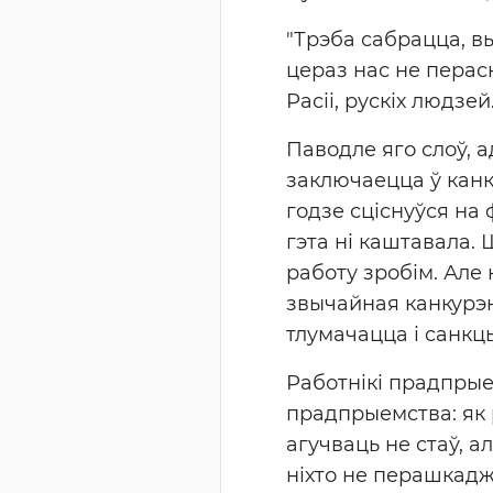
"Трэба сабрацца, вы
цераз нас не перас
Расіі, рускіх людзей
Паводле яго слоў, 
заключаецца ў канк
годзе сціснуўся на 
гэта ні каштавала.
работу зробім. Але 
звычайная канкурэн
тлумачацца і санкцы
Работнікі прадпрые
прадпрыемства: як 
агучваць не стаў, 
ніхто не перашкадж