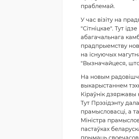
праблемай.
У час візіту на пр
"Сітніцкае". Тут ід
абагачальнага камбі
прадпрыемству нов
на існуючых магутн
"Вызначайцеся, што 
На новым радовішчы
выкарыстаннем тэхн
Кіраўнік дзяржавы 
Тут Прэзідэнту дал
прамысловасці, а т
Міністра прамыслов
пастаўках беларуск
прымаць своечасовы