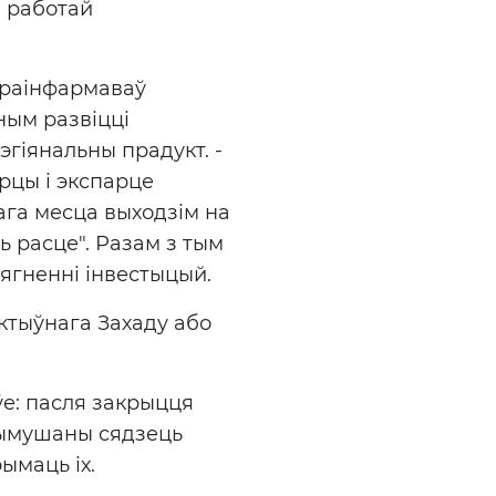
з работай
праінфармаваў
ным развіцці
эгіянальны прадукт. -
рцы і экспарце
мага месца выходзім на
ь расце". Разам з тым
ягненні інвестыцый.
ектыўнага Захаду або
е: пасля закрыцця
 вымушаны сядзець
ымаць іх.