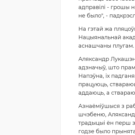
адправілі - грошы н
не было", - падкрэ
На гэтай жа пляцоў
Нацыянальнай акадэ
аснашчаны плугам.
Аляксандр Лукашэнк
адзначыў, што пра
Напэўна, іх падганя
працуюць, ствараюц
аддаюць, а ствараюц
Азнаёміўшыся з раб
шчэбеню, Аляксандр
традыцыі ён перш за
годзе было прынят