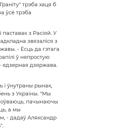
Граніту" трэба хаця б
за ўсё трэба
 паставак з Расіяй. У
еадкладна звязаліся з
жавы. - Ёсць да гэтага
рапілі ў няпростую
 - ядзерная дзяржава.
ь і ўнутраны рынак,
ень з Украіны. "Мы
удоўваюць, пачынаючы
ць, а мы
ім, - дадаў Аляксандр
".