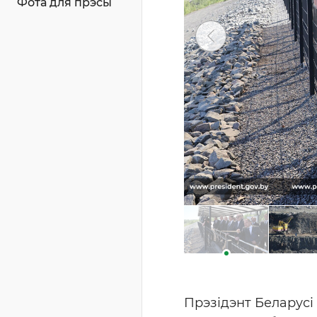
Фота для прэсы
Прэзідэнт Беларусі