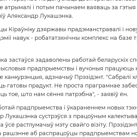
е атрымалі і потым пачынаем ваяваць за гэтыя 
сліў Аляксандр Лукашэнка.
цы Кіраўніку дзяржавы прадэманстравалі і нов
міі навук - робататэхнічны комплекс на базе т
а застаўся задаволены работай беларускіх сп
мысловыя прадпрыемствы і вучоныя працуюць н
е канкурэнцыя, адзначыў Прэзідэнт. "Сабралі хл
ь гатовы прадукт. Не проста праграмнае забе
ь тое, што нам сёння патрэбна", - заявіў ён.
отай прадпрыемства і ўкараненнем новых тэх
 Лукашэнка сустрэўся з працоўным калектывам
 ўсё растлумачыў мэту свайго візіту. Прэзідэнт
а рашэнне аб распрацоўцы прадпрыемствам но