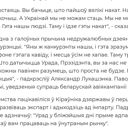
стаяць. Вы бачыце, што пайшоў вялікі накат. На
кочыш. А Украінай мы не можам стаць. Мы не 
. Гэта нашы людзі. Таму і ідзе гэты накат", - сказ
адна з галоўных прычына недружалюбных дзеян
урэнцыі. "Яны ж канкурэнты нашы, і гэта зразу
фоне гэтага кавіду, і месца ўсім не хапае. Таму 
 Што датычыцца Урада, Прэзідэнта, вы за нас н
кожны павінен разумець, што проста не будзе. Г
цыя", - падкрэсліў Аляксандр Лукашэнка. Павод
і, уведзеныя супраць беларускай авіякампаніі 
мства пацікавіліся ў Кіраўніка дзяржавы ў пе
развіваць экспарт і адыходзіць ад імпарту. Па
але адзначыў: "Урад у бліжэйшыя дні прыме адп
аў вам працаваць на ўнутраным рынку".