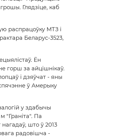
грошы. Глядзіце, каб
ую распрацоўку МТЗ і
рактара Беларус-3523,
ецыялістаў. Ён
е горш за айцішнікаў.
опцаў і дзяўчат - яны
спячэнне ў Амерыку
налогій у здабычы
 "Граніта". Па
 нагадаў, што ў 2013
вага радовішча -