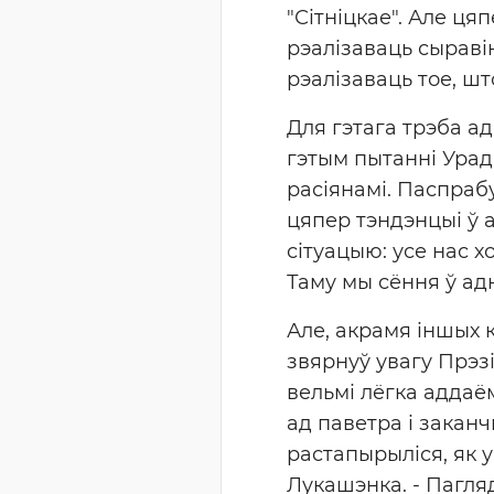
"Сітніцкае". Але ця
рэалізаваць сыраві
рэалізаваць тое, шт
Для гэтага трэба ад
гэтым пытанні Урад
расіянамі. Паспрабу
цяпер тэндэнцыі ў а
сітуацыю: усе нас х
Таму мы сёння ў адн
Але, акрамя іншых 
звярнуў увагу Прэз
вельмі лёгка аддаё
ад паветра і закан
растапырыліся, як у
Лукашэнка. - Пагляд