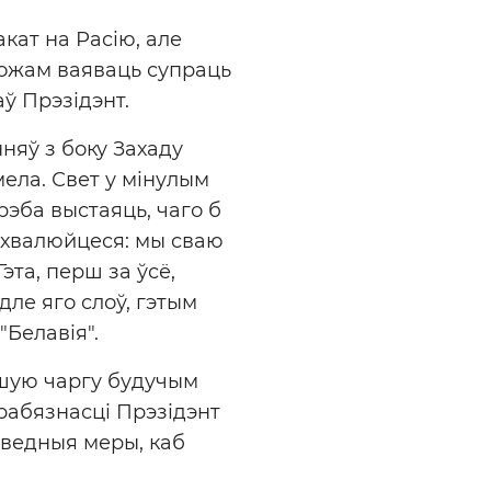
кат на Расію, але
можам ваяваць супраць
аў Прэзідэнт.
няў з боку Захаду
мела. Свет у мінулым
трэба выстаяць, чаго б
е хвалюйцеся: мы сваю
эта, перш за ўсё,
ле яго слоў, гэтым
"Белавія".
ршую чаргу будучым
драбязнасці Прэзідэнт
аведныя меры, каб