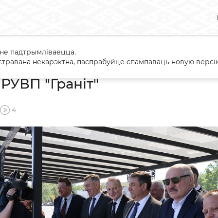
 не падтрымліваецца.
ванне РУВП "Граніт"
травана некарэктна, паспрабуйце спампаваць новую версію
РУВП "Граніт"
4