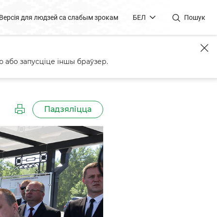
Версія для людзей са слабым зрокам
БЕЛ
Пошук
 або запусціце іншы браўзер.
Падзяліцца