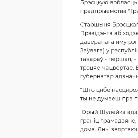
Брэсцкую вобласць.
прадпрыемства "Гра
Старшыня Брэсцкаг
Прэзідэнта аб ходз
даверанага яму рэгі
Заўвага) у рэспубл
тавараў - першая, -
трэцяе-чацвёртае. 
губернатар адзначы
"Што цябе насцярож
ты не думаеш пра гэ
Юрый Шулейка адзна
граніц грамадзяне, 
дома. Яны звяртаюц