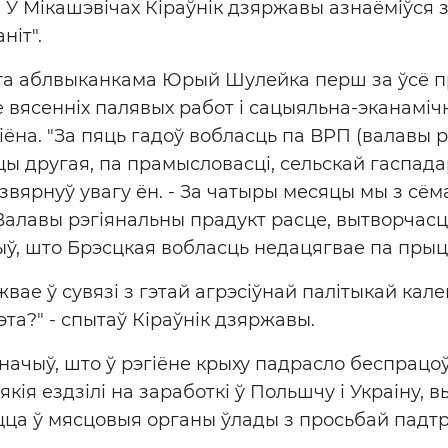
 У Мікашэвічах Кіраўнік дзяржавы азнаёміўся 
ніт".
а аблвыканкама Юрый Шулейка перш за ўсё 
е вясенніх палявых работ і сацыяльна-эканаміч
ёна. "За пяць гадоў вобласць па ВРП (валавы р
іцы другая, па прамысловасці, сельскай гаспада
 звярнуў увагу ён. - За чатыры месяцы мы з сё
Валавы рэгіянальны прадукт расце, вытворчасц
ў, што Брэсцкая вобласць недацягвае па прыц
вае ў сувязі з гэтай агрэсіўнай палітыкай кал
та?" - спытаў Кіраўнік дзяржавы.
чыў, што ў рэгіёне крыху падрасло беспрацоў
якія ездзілі на заработкі ў Польшчу і Украіну,
ца ў мясцовыя органы ўлады з просьбай падтр