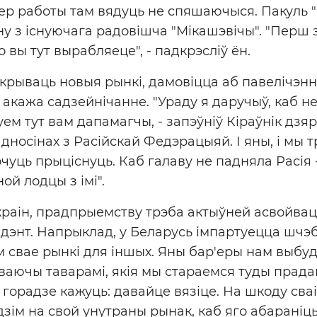
пер работы там вядуць не спяшаючыся. Пакуль "
ну з існуючага радовішча "Мікашэвічы". "Перш 
о вы тут вырабляеце", - падкрэсліў ён.
крываць новыя рынкі, дамовіцца аб павелічэнні
 акажа садзейнічанне. "Ураду я даручыў, каб н
ем тут вам дапамагчы, - запэўніў Кіраўнік дзяр
дносінах з Расійскай Федэрацыяй. І яны, і мы т
очуць прыціснуць. Каб галаву не падняла Расія
ой лодцы з імі".
краін, прадпрыемству трэба актыўней асвойвац
ідэнт. Напрыклад, у Беларусь імпартуецца шчэб
м свае рынкі для іншых. Яны бар'еры нам выб
чваючы таварамі, якія мы стараемся туды прада
 горадзе кажуць: давайце вязіце. На шкоду сва
зім на свой унутраны рынак, каб яго абараніць