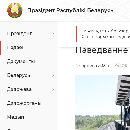
Прэзідэнт Рэспублікі Беларусь
На жаль, гэты браўзер
Прэзідэнт
Галоўная
Падзеі
Навед
Калі інфармацыя адлюс
Падзеі
Наведванне 
Дакументы
4 чэрвеня 2021 г.
26
Беларусь
Дзяржава
Дзяржорганы
Медыя