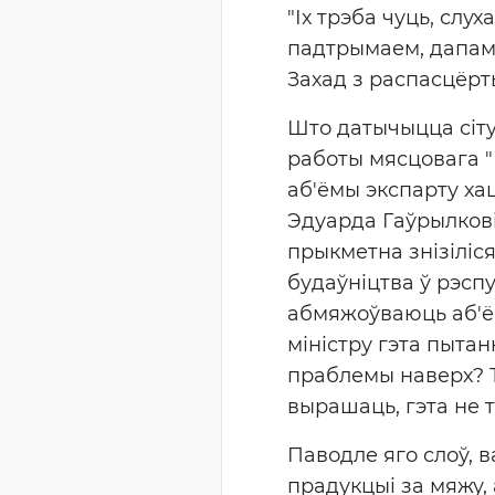
"Іх трэба чуць, слух
падтрымаем, дапамо
Захад з распасцёрт
Што датычыцца сіту
работы мясцовага "
аб'ёмы экспарту ха
Эдуарда Гаўрылковіч
прыкметна знізіліс
будаўніцтва ў рэсп
абмяжоўваюць аб'ём
міністру гэта пытан
праблемы наверх? Тр
вырашаць, гэта не 
Паводле яго слоў, 
прадукцыі за мяжу,