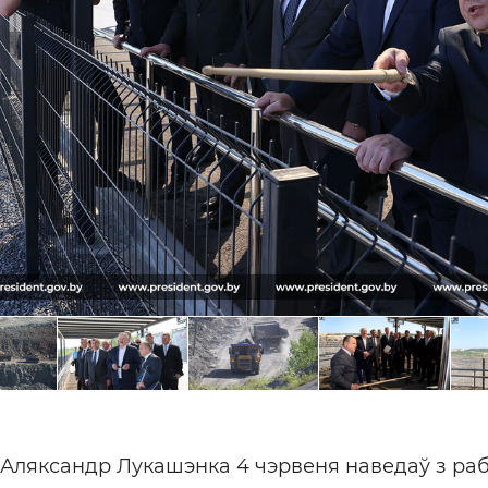
 Аляксандр Лукашэнка 4 чэрвеня наведаў з ра