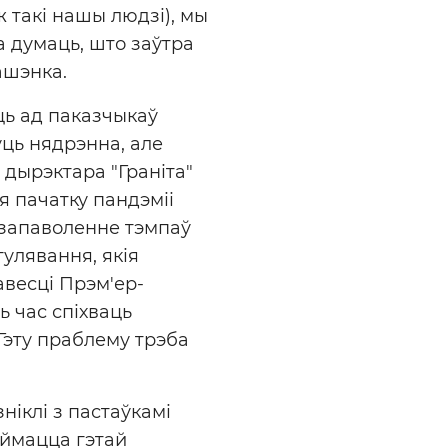
 ж такі нашы людзі), мы
 думаць, што заўтра
ашэнка.
ць ад паказчыкаў
уць нядрэнна, але
 дырэктара "Граніта"
я пачатку пандэміі
 запаволенне тэмпаў
улявання, якія
весці Прэм'ер-
ь час спіхваць
 Гэту праблему трэба
ніклі з пастаўкамі
аймацца гэтай