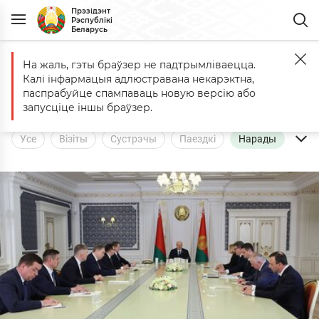
Прэзідэнт
Рэспублікі
Беларусь
На жаль, гэты браўзер не падтрымліваецца.
Галоўная
Падзеі
Нарады
Калі інфармацыя адлюстравана некарэктна,
Падзеі
паспрабуйце спампаваць новую версію або
запусціце іншы браўзер.
Усе
Візіты
Сустрэчы
Паездкі
Нарады
Выступленні
Інтэрв'ю
Кадры
Узнагароды
Каментарыі
Віншаванні
Спачуванні
Цырымоніі
Іншыя падзеі