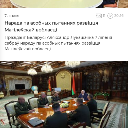
7 ліпеня
11
20:56
Нарада па асобных пытаннях развіцця
Магілёўскай вобласці
Прэзідэнт Беларусі Аляксандр Лукашэнка 7 ліпеня
сабраў нараду па асобных пытаннях развіцця
Магілёўскай вобласці.