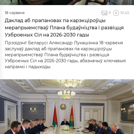
18 чэрвеня
9
10:45
Даклад аб прапановах па карэкціроўцы
мерапрыемстваў Плана будаўніцтва і развіцця
Узброеных Сіл на 2026-2030 гады
Прэзідэнт Беларусі Аляксандр Лукашэнка 18 чэрвеня
заслухаў даклад аб прапановах па карэкціроўцы
мерапрыемстваў Плана будаўніцтва і развіцця
Узброеных Сіл на 2026-2030 гады, абазначыў ключавыя
напрамкі і падыходы.