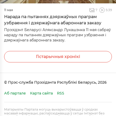
11 мая
7
5:39
Нарада па пытаннях дзяржаўных праграм
узбраення і дзяржаўнага абароннага заказу
Прэзідэнт Беларусі Аляксандр Лукашэнка 11 мая сабраў
нараду па пытаннях дзяржаўных праграм узбраення і
дзяржаўнага абароннага заказу.
Гістарычныя хронікі
© Прэс-служба Прэзідэнта Рэспублікі Беларусь, 2026
Аб партале
Карта сайта
RSS
Матэрыялы Партала могуць выкарыстоўвацца ў сродках
масавай інфармацыі, распаўсюджвацца ў сетцы Інтэрнэт без