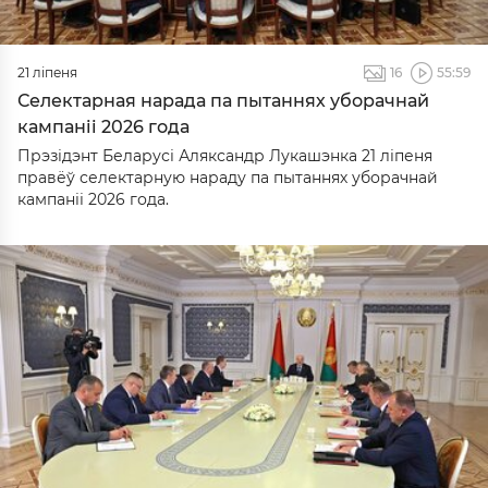
21 ліпеня
16
55:59
Селектарная нарада па пытаннях уборачнай
кампаніі 2026 года
Прэзідэнт Беларусі Аляксандр Лукашэнка 21 ліпеня
правёў селектарную нараду па пытаннях уборачнай
кампаніі 2026 года.