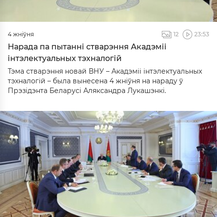
4 жніўня
12
23:53
Нарада па пытанні стварэння Акадэміі
інтэлектуальных тэхналогій
Тэма стварэння новай ВНУ – Акадэміі інтэлектуальных
тэхналогій – была вынесена 4 жніўня на нараду ў
Прэзідэнта Беларусі Аляксандра Лукашэнкі.