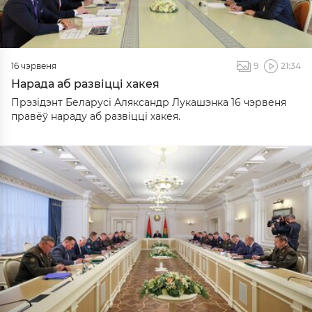
16 чэрвеня
9
21:34
Нарада аб развіцці хакея
Прэзідэнт Беларусі Аляксандр Лукашэнка 16 чэрвеня
правёў нараду аб развіцці хакея.