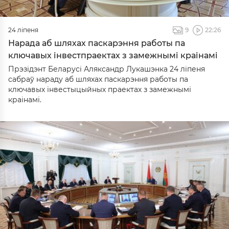
24 ліпеня
9
22:26
Нарада аб шляхах паскарэння работы па
ключавых інвестпраектах з замежнымі краінамі
Прэзідэнт Беларусі Аляксандр Лукашэнка 24 ліпеня
сабраў нараду аб шляхах паскарэння работы па
ключавых інвестыцыйных праектах з замежнымі
краінамі.