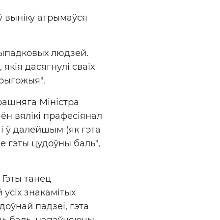
ў выніку атрымаўся
 выпадковых людзей.
 якія дасягнулі сваіх
прыгожыя".
ерашняга Міністра
ён вялікі прафесіянал
 і ў далейшым (як гэта
ае гэты цудоўны баль",
 Гэты танец
 усіх знакамітых
удоўнай падзеі, гэта
ць баль, напаўняючы