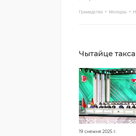
Грамадства
Моладзь
Н
Чытайце такс
19 снежня 2025 г.