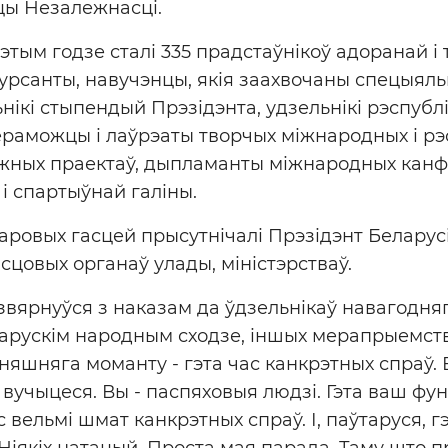
цы Незалежнасці.
гэтым годзе сталі 335 прадстаўнікоў адоранай і 
 курсанты, навучэнцы, якія заахвочаны спецыял
нікі стыпендый Прэзідэнта, удзельнікі рэспубл
ераможцы і лаўрэаты творчых міжнародных і рэ
ёжных праектаў, дыпламанты міжнародных канф
і спартыўнай галіны.
наровых гасцей прысутнічалі Прэзідэнт Беларусі,
ясцовых органаў улады, міністэрстваў.
звярнуўся з наказам да ўдзельнікаў навагодня
ларускім народным сходзе, іншых мерапрыемства
яшняга моманту - гэта час канкрэтных спраў. 
 вучыцеся. Вы - паспяховыя людзі. Гэта ваш ф
 вельмі шмат канкрэтных спраў. І, паўтаруся, 
 Ніякіх натацый. Проста мая парада. Таму што 