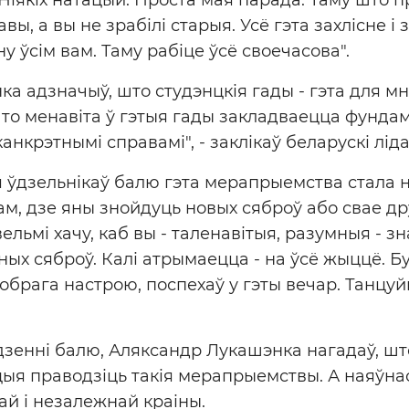
вы, а вы не зрабілі старыя. Усё гэта захлісне і
у ўсім вам. Таму рабіце ўсё своечасова".
а адзначыў, што студэнцкія гады - гэта для мн
што менавіта ў гэтыя гады закладваецца фунда
анкрэтнымі справамі", - заклікаў беларускі ліда
я ўдзельнікаў балю гэта мерапрыемства стала н
ам, дзе яны знойдуць новых сяброў або свае дру
ельмі хачу, каб вы - таленавітыя, разумныя - зн
ных сяброў. Калі атрымаецца - на ўсё жыццё. Бу
брага настрою, поспехаў у гэты вечар. Танцуйц
зенні балю, Аляксандр Лукашэнка нагадаў, што
ыя праводзіць такія мерапрыемствы. А наяўна
й і незалежнай краіны.