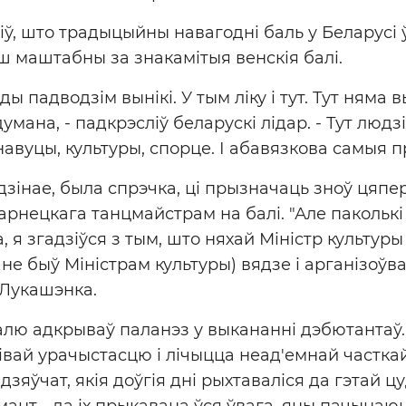
іў, што традыцыйны навагодні баль у Беларусі 
ш маштабны за знакамітыя венскія балі.
ды падводзім вынікі. У тым ліку і тут. Тут няма
мана, - падкрэсліў беларускі лідар. - Тут людзі,
навуцы, культуры, спорце. І абавязкова самыя 
адзінае, была спрэчка, ці прызначаць зноў цяп
арнецкага танцмайстрам на балі. "Але паколькі 
а, я згадзіўся з тым, што няхай Міністр культуры
 не быў Міністрам культуры) вядзе і арганізоўв
 Лукашэнка.
алю адкрываў паланэз у выкананні дэбютантаў.
вай урачыстасцю і лічыцца неад'емнай часткай
дзяўчат, якія доўгія дні рыхтаваліся да гэтай ц
нт - да іх прыкавана ўся ўвага, яны пачынаю