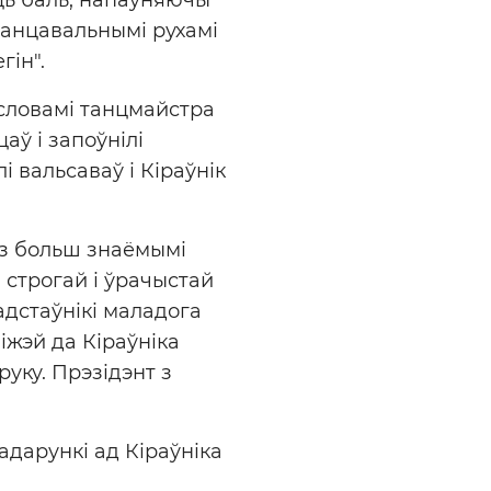
анцавальнымі рухамі
гін".
словамі танцмайстра
цаў і запоўнілі
 вальсаваў і Кіраўнік
 з больш знаёмымі
 строгай і ўрачыстай
адстаўнікі маладога
іжэй да Кіраўніка
уку. Прэзідэнт з
адарункі ад Кіраўніка