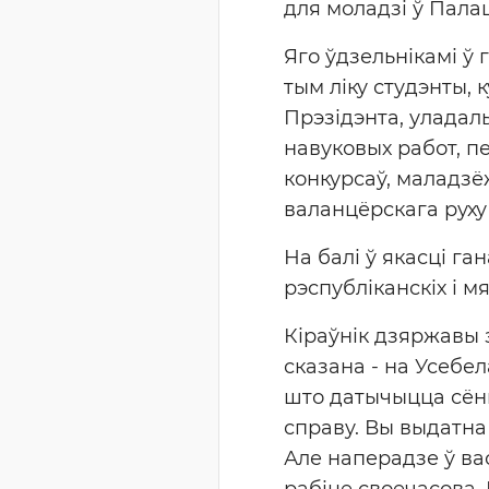
для моладзі ў Пала
Яго ўдзельнікамі ў 
тым ліку студэнты,
Прэзідэнта, уладаль
навуковых работ, п
конкурсаў, маладз
валанцёрскага руху 
На балі ў якасці га
рэспубліканскіх і м
Кіраўнік дзяржавы 
сказана - на Усебе
што датычыцца сённ
справу. Вы выдатна
Але наперадзе ў вас
рабіце своечасова.