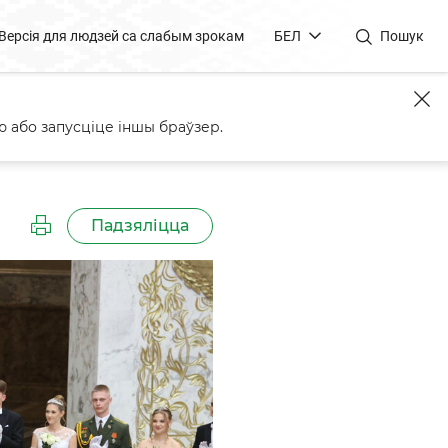
Версія для людзей са слабым зрокам
БЕЛ
Пошук
 або запусціце іншы браўзер.
Падзяліцца