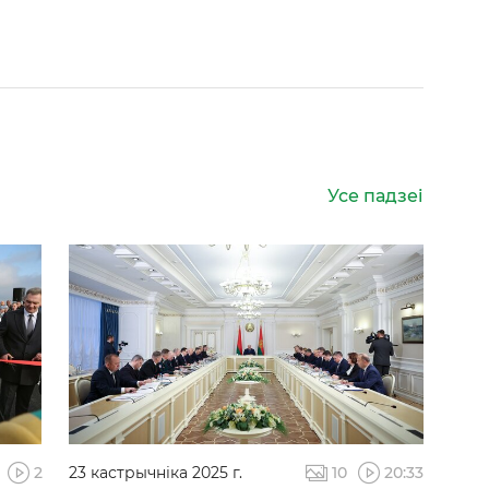
Усе падзеі
2
23 кастрычніка 2025 г.
10
20:33