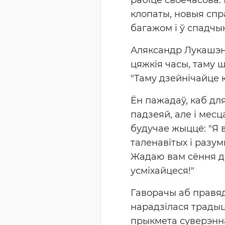
клопаты, новыя спра
багажом і ў спадчын
Аляксандр Лукашэнк
цяжкія часы, таму 
"Таму дзейнічайце к
Ён пажадаў, каб дл
падзеяй, але і месц
будучае жыццё: "Я в
таленавітых і разум
Жадаю вам сёння до
усміхайцеся!"
Гаворачы аб правяд
нарадзілася традыц
прыкмета суверэнна