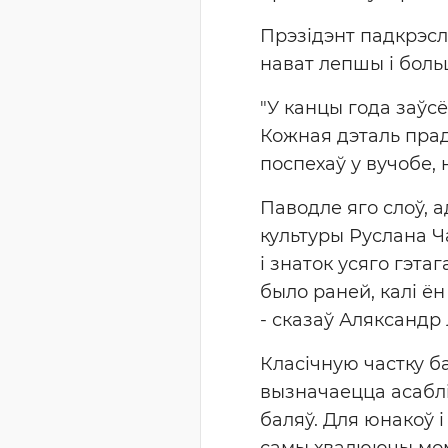
Прэзідэнт падкрэсл
нават лепшы і боль
"У канцы года заўсё
Кожная дэталь праду
поспехаў у вучобе, 
Паводле яго слоў, 
культуры Руслана Ч
і знаток усяго гэтаг
было раней, калі ён
- сказаў Аляксандр
Класічную частку б
вызначаецца асаблі
баляў. Для юнакоў і 
самы хвалюючы мома