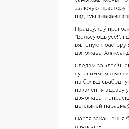
ззяючую прастору 
пад гукі знакамітаг
Прадоўжыў праграму
"Вальсуюць усе!", і 
вялізную прастору 
дзяржавы Аляксанд
Следам за класічна
сучаснымі матывамі 
на больш свабодную
пакалення адразу ў
дзяржавы, папрасіц
цеплынёй паразмаўл
Пасля заканчэння б
дзяржавы.