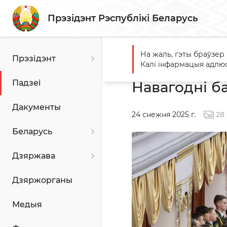
Прэзідэнт Рэспублікі Беларусь
На жаль, гэты браўзер
Прэзідэнт
Галоўная
Падзеі
Наваг
Калі інфармацыя адлюс
Падзеі
Навагодні б
Дакументы
24 снежня 2025 г.
28
Беларусь
Дзяржава
Дзяржорганы
Медыя