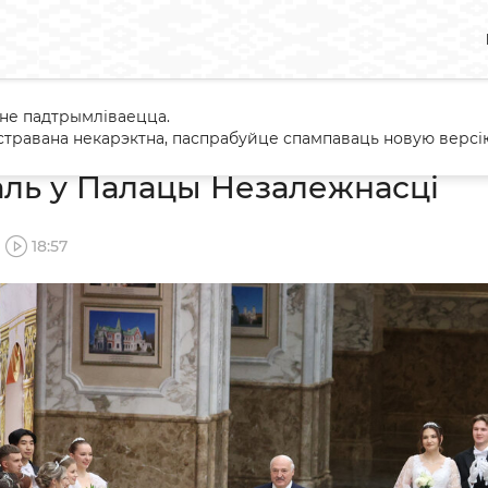
 не падтрымліваецца.
одні баль у Палацы Незалежнасці
травана некарэктна, паспрабуйце спампаваць новую версію
аль у Палацы Незалежнасці
18:57