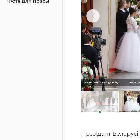
Фота для прэсы
Прэзідэнт Беларусі