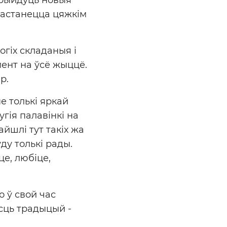
 застанецца цяжкім
огіх складаныя і
мент на ўсё жыццё.
р.
е толькі яркай
гія палавінкі на
айшлі тут такіх жа
ду толькі рады.
е, любіце,
 ў свой час
сць традыцый -