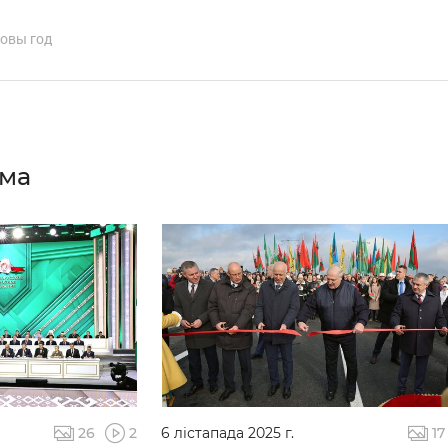
овы год
ама
26
2
6 лістапада 2025 г.
17