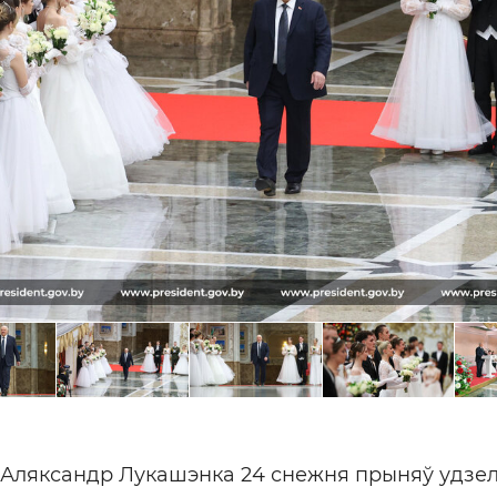
 Аляксандр Лукашэнка 24 снежня прыняў удзел