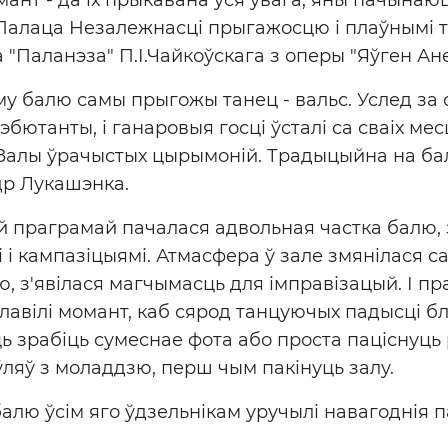
Палаца Незалежнасці прыгажосцю і плаўнымі т
а "Паланэза" П.І.Чайкоўскага з оперы "Яўген Ане
 балю самы прыгожы танец - вальс. Услед за 
дэбютанты, і ганаровыя госці ўсталі са сваіх мес
Залы ўрачыстых цырымоній. Традыцыйна на балі
р Лукашэнка.
й праграмай пачалася адвольная частка балю,
і кампазіцыямі. Атмасфера ў зале змянілася са
, з'явілася магчымасць для імправізацый. І пр
лавілі момант, каб сярод танцуючых падысці бл
ь зрабіць сумеснае фота або проста паціснуць р
яў з моладдзю, перш чым пакінуць залу.
алю ўсім яго ўдзельнікам уручылі навагоднія п