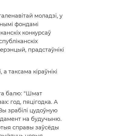
таленавітай моладзі, у
ьнымі фондамі
іканскіх конкурсаў
спубліканскіх
ерэнцый, прадстаўнікі
 а таксама кіраўнікі
га балю: "Шмат
х: год, пяцігодка. А
Вы зрабілі цудоўную
ундамент на будучыню.
гэтыя справы заўсёды
прыйдуць новыя