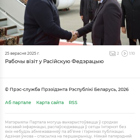
25 верасня 2025 г.
2
1:10
Рабочы візіт у Расійскую Федэрацыю
© Прэс-служба Прэзідэнта Рэспублікі Беларусь, 2026
Аб партале
Карта сайта
RSS
Матэрыялы Партала могуць выкарыстоўвацца ў сродках
масавай інфармацыі, распаўсюджвацца ў сетцы Інтэрнэт без
якіх-небудзь абмежаванняў па аб’ёме і тэрмінах публікацыі.
Адзіная ўмова – спасылка на першакрыніцу. Ніякай папярэдняй