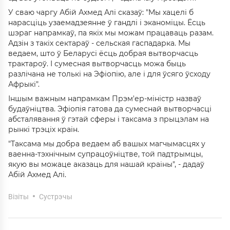
У сваю чаргу Абій Ахмед Алі сказаў: "Мы хацелі б
нарасціць узаемадзеянне ў гандлі і эканоміцы. Ёсць
шэраг напрамкаў, па якіх мы можам працаваць разам.
Адзін з такіх сектараў - сельская гаспадарка. Мы
ведаем, што ў Беларусі ёсць добрая вытворчасць
трактароў. І сумесная вытворчасць можа быць
разлічана не толькі на Эфіопію, але і для ўсяго ўсходу
Афрыкі".
Іншым важным напрамкам Прэм'ер-міністр назваў
будаўніцтва. Эфіопія гатова да сумеснай вытворчасці
абсталявання ў гэтай сферы і таксама з прыцэлам на
рынкі трэціх краін.
"Таксама мы добра ведаем аб вашых магчымасцях у
ваенна-тэхнічным супрацоўніцтве, той падтрымцы,
якую вы можаце аказаць для нашай краіны", - дадаў
Абій Ахмед Алі.
Візіты
Сустрэчы