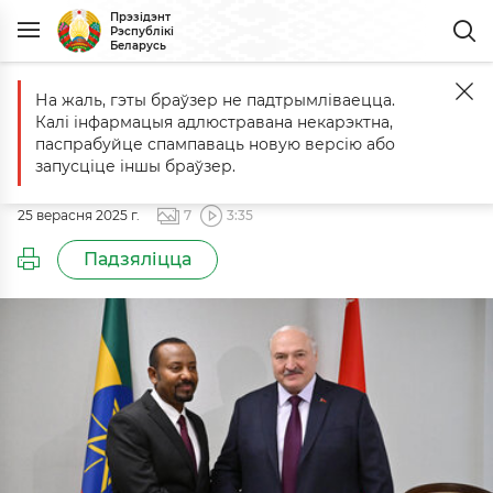
Прэзідэнт
Рэспублікі
Беларусь
На жаль, гэты браўзер не падтрымліваецца.
Галоўная
Падзеі
Сустрэча з Прэм'ер-міністрам Эфіопіі Абіем А
Калі інфармацыя адлюстравана некарэктна,
Сустрэча з Прэм'ер-міністрам
паспрабуйце спампаваць новую версію або
Эфіопіі Абіем Ахмедам Алі
запусціце іншы браўзер.
25 верасня 2025 г.
7
3:35
Падзяліцца