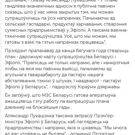
здольныя, - сказаў Аляксандр Лукашэнка. - У плане
гандлёва-эканамічных адносін я публічна павінен
сказаць, што ў нас няма закрытых тэм, мы можам
супрацоўнічаць па ўсіх напрамках. Пачынаючы ад
сельскай гаспадаркі, прадуктаў харчавання, стварэння
сумесных прадпрыемстваў у Эфіопіі. А таксама ваенна-
тэхнічнае супрацоўніцтва. Усё, што мы можам, мы
гатовы з вамі па гэтых напрамках працаваць".
Прэзідэнт прапанаваў да канца бягучага года стварыць
план - дарожную карту супрацоўніцтва Беларусі і
Эфіопіі. "Прапісаць не толькі напрамкі, але і канкрэтныя
лічбы, на якія мы павінны выйсці, пачынаючы ад
агульнага тавараабароту да пастаўкі нашага
абсталявання, тэхнікі ў штуках. І наадварот - пастаўкі
Эфіопіі ў Беларусь", - падкрэсліў Кіраўнік дзяржавы.
Ён запэўніў, што МЗС Беларусі гатова аператыўна
ажыццявіць гэту работу па выпрацоўцы плана
дзеянняў на бліжэйшыя гады.
Аляксандр Лукашэнка таксама запрасіў Прэм'ер-
міністра Эфіопіі ў Беларусь, каб паглядзець на
прадпрыемствы і напрамкі, якія іх цікавяць. "Мы нічога
ад вас утойваць не будзем", - адзначыў Прэзідэнт.