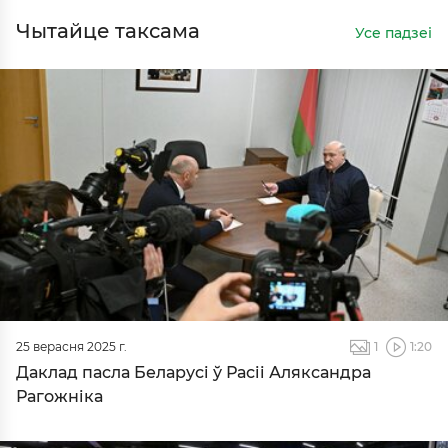
Чытайце таксама
Усе падзеі
25 верасня 2025 г.
1
1:20
Даклад пасла Беларусі ў Расіі Аляксандра
Рагожніка