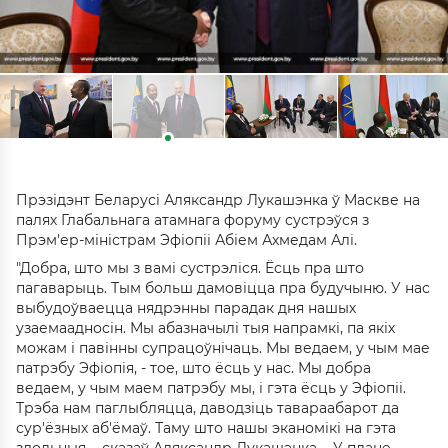
Прэзідэнт Беларусі Аляксандр Лукашэнка ў Маскве на
палях Глабальнага атамнага форуму сустрэўся з
Прэм'ер-міністрам Эфіопіі Абіем Ахмедам Алі.
"Добра, што мы з вамі сустрэліся. Ёсць пра што
пагаварыць. Тым больш дамовіцца пра будучыню. У нас
выбудоўваецца нядрэнны парадак дня нашых
узаемаадносін. Мы абазначылі тыя напрамкі, па якіх
можам і павінны супрацоўнічаць. Мы ведаем, у чым мае
патрэбу Эфіопія, - тое, што ёсць у нас. Мы добра
ведаем, у чым маем патрэбу мы, і гэта ёсць у Эфіопіі.
Трэба нам паглыбляцца, даводзіць тавараабарот да
сур'ёзных аб'ёмаў. Таму што нашы эканомікі на гэта