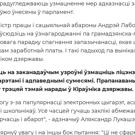
 прадугледжваюць узмацненне мер адказнасці 
 ўжо ўнесены ў парламент.
істр працы і сацыяльнай абароны Андрэй Лабо
ўсюдзіць на ўзнагароджанні па грамадзянска-
довага парадку спагнання запазычанасці, якая 
ам заработнай платы. І такі падыход па вынік
іком дзяржавы.
ць на заканадаўчым узроўні ўзмацніць ліцэн
рэтамі і адпаведнымі сумесямі. Прапанаваны
ў трэцяй тэмай нарады ў Кіраўніка дзяржавы.
огу з-за папулярнасці электронных цыгарэт, а
 і школьнікаў. Усё часцей гучаць заклікі абмежа
рчасць і абарот", - адзначыў Аляксандр Лукашэ
вярнуў увагу і на іншы бок пытання: "Ці не сф