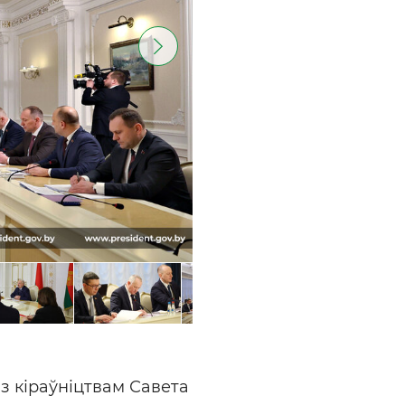
з кіраўніцтвам Савета