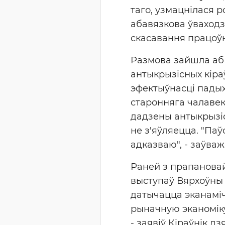
таго, узмацнілася 
абавязкова ўваходз
скасавання працоўн
Размова зайшла аб 
антыкрызісных кіра
эфектыўнасці падыхо
старонняга чалаве
дадзены антыкрызіс
не з'яўляецца. "Паў
адказваю", - заўваж
Раней з прапановай 
выступаў Вярхоўны 
датычацца эканамі
рыначную эканоміку,
- заявіў Кіраўнік дз