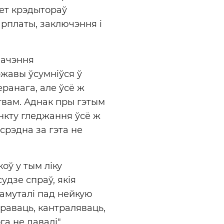
вет крэдытораў
арплаты, заключэння і
начэння
ржавы ўсумніўся ў
еранага, але ўсё ж
вам. Аднак пры гэтым
нкту гледжання ўсё ж
асрэдна за гэта не
оў у тым ліку
удзе спраў, якія
амуталі пад нейкую
іраваць, кантраляваць,
га не давалі".