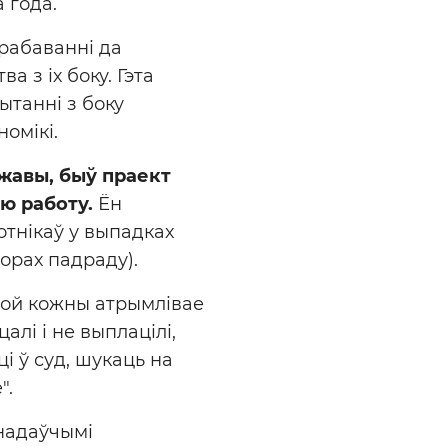
 года.
рабаванні да
 з іх боку. Гэта
ытанні з боку
омікі.
жавы, быў праект
ю работу.
Ён
тнікаў у выпадках
орах падраду).
якой кожны атрымлівае
алі і не выплацілі,
ці ў суд, шукаць на
".
анадаўчымі