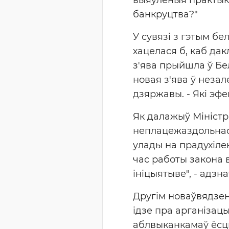
банкруцтва?"
У сувязі з гэтым бе
хацелася б, каб дак
з'ява прыйшла ў Бел
новая з'ява ў незал
дзяржавы. - Які эфе
Як далажыў Міністр
неплацежаздольнас
улады на прадухіле
час работы закона 
ініцыятыве", - адзн
Другім новаўвядзен
ідзе пра арганізацы
аблвыканкамаў ёсць