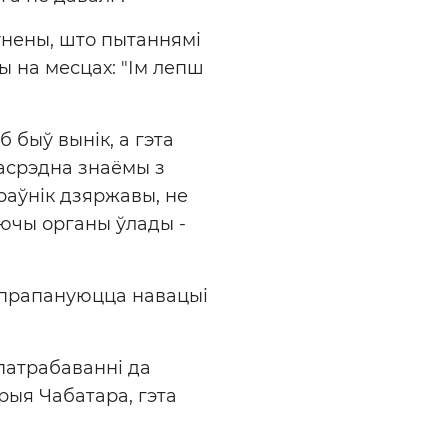
ўнены, што пытаннямі
 на месцах: "Ім лепш
б быў вынік, а гэта
асрэдна знаёмы з
іраўнік дзяржавы, не
аючы органы ўлады -
а прапануюцца навацыі
патрабаванні да
рыя Чабатара, гэта