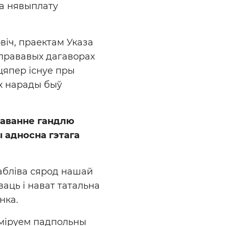
за нявыплату
віч, праектам Указа
прававых дагаворах
цяпер існуе пры
ах нарады быў
заванне гандлю
 адносна гэтага
сабліва сярод нашай
ваць і нават татальна
нка.
арміруем падпольны