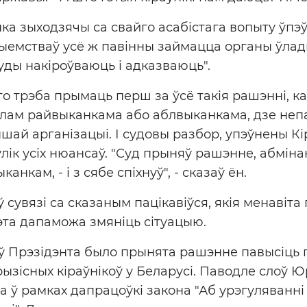
а зыходзячы са свайго асабістага вопыту ўпэ
емстваў усё ж павінны займацца органы ўлады
туды накіроўваюць і адказваюць".
то трэба прымаць перш за ўсё такія рашэнні, ка
елам райвыканкама або аблвыканкама, дзе неп
іншай арганізацыі. І судовы разбор, упэўнены К
лік усіх нюансаў. "Суд прыняў рашэнне, абмін
нкам, - і з сябе спіхнуў", - сказаў ён.
ў сувязі са сказаным пацікавіўся, якія менавіт
гэта дапаможа змяніць сітуацыю.
ў Прэзідэнта было прынята рашэнне павысіць 
рызісных кіраўнікоў у Беларусі. Паводле слоў Ю
 ў рамках дапрацоўкі закона "Аб урэгуляванні