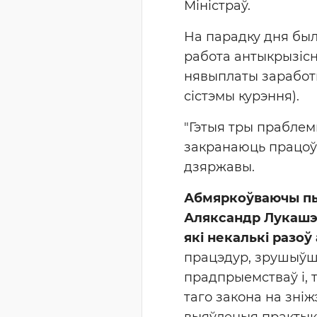
Міністраў.
На парадку дня был
работа антыкрызісн
нявыплаты заработ
сістэмы курэння).
"Гэтыя тры праблем
закранаюць працоўн
дзяржавы.
Абмяркоўваючы пы
Аляксандр Лукашэн
які некалькі разоў
працэдур, зрушыўшы
прадпрыемстваў і, 
таго закона на зніжэ
выяўленыя практыка