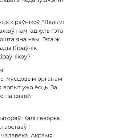
ых кіраўнікоў. "Вельмі
лажыў нам, адкуль гэта
ошта яна нам. Гэта ж
рады Кіраўнік
іраўнікоў?"
ні
твы мясцовым органам
 вопыт ужо ёсць. За
ю па сваёй
ытораў. Калі гаворка
стэрстваў і
 чалавека. Акрамя