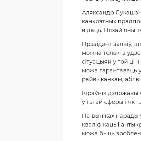
Аляксандр Лукашэнк
канкрэтных прадпры
відаць. Няхай яны 
Прэзідэнт заявіў, ш
можна толькі з удз
сітуацыяй у той ці 
можа гарантаваць у
райвыканкам, аблвыка
Кіраўнік дзяржавы 
ў гэтай сферы і як 
Па выніках нарады 
кваліфікацыі антык
можа быць зроблена