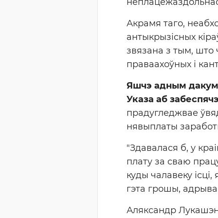
неплацежаздольнасц
Акрамя таго, неабх
антыкрызісных кіраў
звязана з тым, што 
праваахоўных і кан
Яшчэ адным дакуме
Указа аб забеспяч
прадугледжвае ўвяд
нявыплаты заработк
"Здавалася б, у кр
плату за сваю працу
куды чалавеку ісці,
гэта грошы, адрываю
Аляксандр Лукашэнк