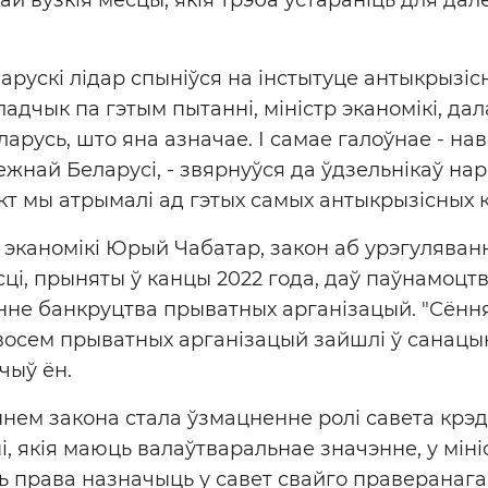
ларускі лідар спыніўся на інстытуце антыкрызісн
ладчык па гэтым пытанні, міністр эканомікі, да
арусь, што яна азначае. І самае галоўнае - нав
ежнай Беларусі, - звярнуўся да ўдзельнікаў на
кт мы атрымалі ад гэтых самых антыкрызісных к
 эканомікі Юрый Чабатар, закон аб урэгуляван
ці, прыняты ў канцы 2022 года, даў паўнамоц
нне банкруцтва прыватных арганізацый. "Сёння
восем прыватных арганізацый зайшлі ў санацы
ачыў ён.
нем закона стала ўзмацненне ролі савета крэд
і, якія маюць валаўтваральнае значэнне, у міні
 права назначыць у савет свайго праверанага