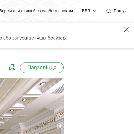
Версія для людзей са слабым зрокам
БЕЛ
Пошук
 або запусціце іншы браўзер.
Падзяліцца