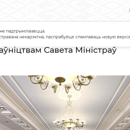
 не падтрымліваецца.
 з кіраўніцтвам Савета Міністраў
травана некарэктна, паспрабуйце спампаваць новую версію
аўніцтвам Савета Міністраў