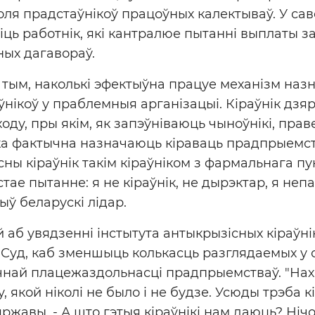
роля прадстаўнікоў працоўных калектываў. У са
іць работнік, які кантралюе пытанні выплаты з
ых дагавораў.
тым, наколькі эфектыўна працуе механізм наз
ўнікоў у праблемныя арганізацыі. Кіраўнік дзя
ду, пры якім, як запэўніваюць чыноўнікі, прав
ка фактычна назначаюць кіраваць прадпрыемст
ны кіраўнік такім кіраўніком з фармальнага пу
стае пытанне: я не кіраўнік, не дырэктар, я неп
ыў беларускі лідар.
аб увядзенні інстытута антыкрызісных кіраўнік
Суд, каб зменшыць колькасць разглядаемых у с
чнай плацежаздольнасці прадпрыемстваў. "Нах
 якой ніколі не было і не будзе. Усюды трэба к
яржавы. - А што гэтыя кіраўнікі нам даюць? Нічо