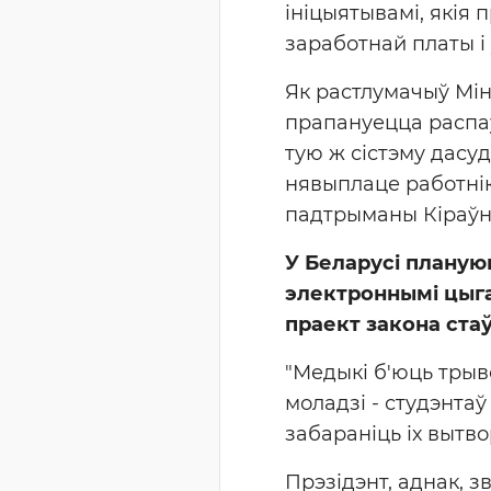
ініцыятывамі, якія
заработнай платы і
Як растлумачыў Мін
прапануецца распа
тую ж сістэму дасу
нявыплаце работнік
падтрыманы Кіраўн
У Беларусі планую
электроннымі цыга
праект закона ста
"Медыкі б'юць трыв
моладзі - студэнтаў
забараніць іх вытво
Прэзідэнт, аднак, з