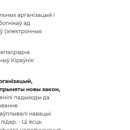
льных арганізацый і
ботнікаў ад
ў (электронныя
 непасрэдна
чыў Кіраўнік
рганізацый,
 прыняты новы закон,
янілі падыходы да
аванне
паўплывалі навацыі
лідар. - Ці ёсць
алейшага недапушчэння