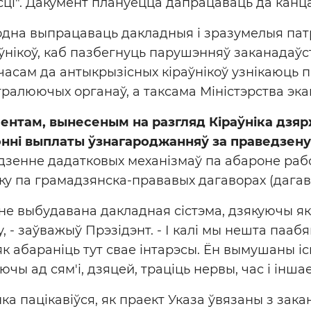
і". Дакумент плануецца дапрацаваць да канца
одна выпрацаваць дакладныя і зразумелыя пат
нікоў, каб пазбегнуць парушэнняў заканадаўства
часам да антыкрызісных кіраўнікоў узнікаюць п
тралюючых органаў, а таксама Міністэрства экан
нтам, вынесеным на разгляд Кіраўніка дзяр
энні выплаты ўзнагароджанняў за праведзену
зенне дадатковых механізмаў па абароне рабо
у па грамадзянска-прававых дагаворах (дагав
аіне выбудавана дакладная сістэма, дзякуючы 
, - заўважыў Прэзідэнт. - І калі мы нешта паабяц
 як абараніць тут свае інтарэсы. Ён вымушаны іс
чы ад сям'і, дзяцей, траціць нервы, час і іншае
а пацікавіўся, як праект Указа ўвязаны з зак