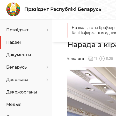
Прэзідэнт Рэспублікі Беларусь
На жаль, гэты браўзер
Прэзідэнт
Галоўная
Падзеі
Нарада
Калі інфармацыя адлюс
Падзеі
Нарада з кір
Дакументы
6 лютага
11
11:25
Беларусь
Дзяржава
Дзяржорганы
Медыя