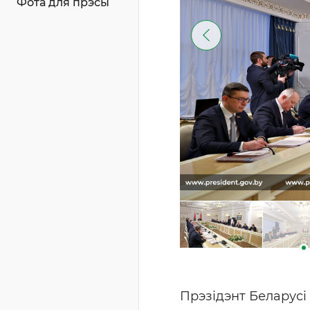
Фота для прэсы
Прэзідэнт Беларусі