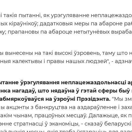
і такія пытанні, як урэгуляванне неплацежаздо
ых кіраўнікоў; дадатковыя меры па абароне ра
ку; прапановы па абароце нетытунёвых выраба
ы вынесены на такі высокі ўзровень, таму што
ыя калектывы і правы нашых людзей", - адзна
танне ўрэгулявання неплацежаздольнасці а
ка нагадаў, што нядаўна ў гэтай сферы быў
 абмяркоўваўся на ўзроўні Прэзідэнта.
"Мы зм
 акцэнты з банкруцтва на аздараўленне і зах
такім чынам, працоўных месцаў. Далажыце, як 
нне стратнасці ў эканоміцы, - сказаў беларускі 
й вузкія месцы, якія трэба ўстараніць для д