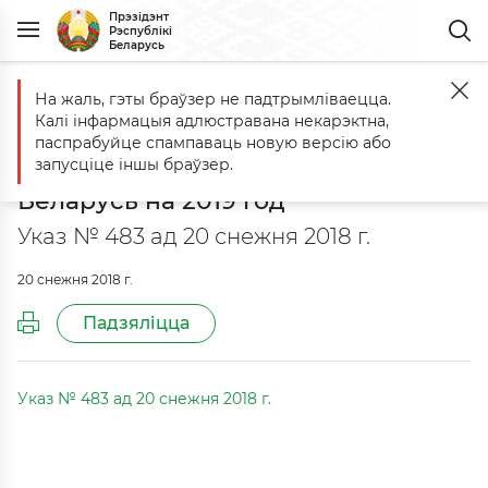
Прэзідэнт
Рэспублікі
Беларусь
На жаль, гэты браўзер не падтрымліваецца.
Галоўная
Афіцыйныя дакументы
Аб задачах сацыяльна-эканаміч
Калі інфармацыя адлюстравана некарэктна,
Аб задачах сацыяльна-
паспрабуйце спампаваць новую версію або
эканамічнага развіцця Рэспублікі
запусціце іншы браўзер.
Беларусь на 2019 год
Указ № 483 ад 20 снежня 2018 г.
20 снежня 2018 г.
Падзяліцца
Указ № 483 ад 20 снежня 2018 г.