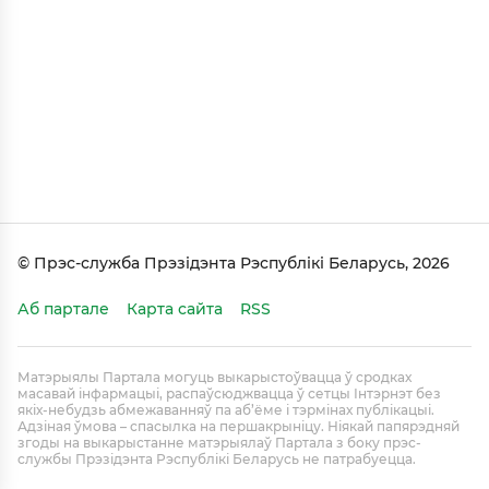
© Прэс-служба Прэзідэнта Рэспублікі Беларусь, 2026
Аб партале
Карта сайта
RSS
Матэрыялы Партала могуць выкарыстоўвацца ў сродках
масавай інфармацыі, распаўсюджвацца ў сетцы Інтэрнэт без
якіх-небудзь абмежаванняў па аб’ёме і тэрмінах публікацыі.
Адзіная ўмова – спасылка на першакрыніцу. Ніякай папярэдняй
згоды на выкарыстанне матэрыялаў Партала з боку прэс-
службы Прэзідэнта Рэспублікі Беларусь не патрабуецца.