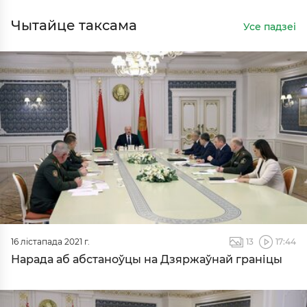
Чытайце таксама
Усе падзеі
16 лістапада 2021 г.
13
17:44
Нарада аб абстаноўцы на Дзяржаўнай граніцы