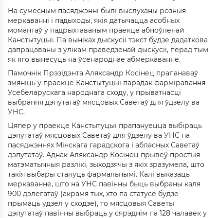
На сумесным пасяджэнні былі выслуханы розныя
меркаванні і падыходы, якія датычацца асобных
момантаў у падрыхтаваным праекце абноўленай
Канстытуцыі. Па выніках дыскусіі тэкст будзе дадаткова
дапрацаваны з улікам праведзенай дыскусіі, перад тым
як яго вынесуць на ўсенароднае абмеркаванне.
Памочнік Прэзідэнта Аляксандр Косінец прапанаваў
змяніць у праекце Канстытуцыі парадак фарміравання
Усебеларускага народнага сходу, у прыватнасці
выбрання дэпутатаў мясцовых Саветаў для ўдзелу ва
УНС.
Цяпер у праекце Канстытуцыі прапануецца выбіраць
дэпутатаў мясцовых Саветаў для ўдзелу ва УНС на
пасяджэннях Мінскага гарадскога і абласных Саветаў
дэпутатаў. Аднак Аляксандр Косінец прывёў простыя
матэматычныя разлікі, зыходзячы з якіх зразумела, што
такія выбары стануць фармальнымі. Калі выказаць
меркаванне, што на УНС павінны быць выбраны каля
900 дэлегатаў (акрамя тых, хто па статусе будзе
прымаць удзел у сходзе), то мясцовыя Саветы
дэпутатаў павінны выбраць у сярэднім па 128 чалавек у