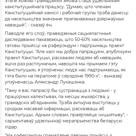
этапе кожны грамадзянін зможа стаць удзельнікам
канстытуцыйнага працэсу. "Думаю, што членам
Канстытуцыйнай камісіі і рабочай групы трэба данесці
да насельніцтва значэнне прапанаваных дзяржаўных
навацый", - сказаў ён.
Паводле яго слоў, праведзеныя сацыялагічныя
даследаванні паказваюць, што 50-60% насельніцтва
гатовы прыйсці на рэферэндум і падтрымаць праект
Канстытуцыі. "Але калі мы добра папрацуем, апублікуем
праект Канстытуцыі, раскажам людзям аб навацыях,
яшчэ раз растлумачым, навошта мы прымаем гэту
Канстытуцыю, я ўпэўнены: людзі нас падтрымаюць, як
гэта было на пераломе ў сярэдзіне 1990-х", - выказаў
упэўненасць Аляксандр Лукашэнка.
"Таму я вас папрасіў бы сустракацца з людзьмі - у
працоўных калектывах, па месцы жыхарства, у
грамадскіх аб'яднаннях. Трэба актыўна выступаць у
сродках масавай інфармацыі, расказваць аб
Канстытуцыі. Адным словам, праяўляйце ініцыятыву", -
сарыентаваў удзельнікаў мерапрыемства беларускі
лідар.
"На рэферэндум грамадзяне павінны прыйсці з