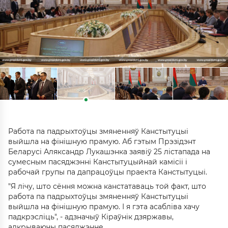
Работа па падрыхтоўцы змяненняў Канстытуцыі
выйшла на фінішную прамую. Аб гэтым Прэзідэнт
Беларусі Аляксандр Лукашэнка заявіў 25 лістапада на
сумесным пасяджэнні Канстытуцыйнай камісіі і
рабочай групы па дапрацоўцы праекта Канстытуцыі.
"Я лічу, што сёння можна канстатаваць той факт, што
работа па падрыхтоўцы змяненняў Канстытуцыі
выйшла на фінішную прамую. І я гэта асабліва хачу
падкрэсліць", - адзначыў Кіраўнік дзяржавы,
адкрываючы пасяджэнне.