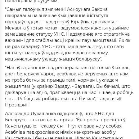
наша краіна ў будучым".
"Самыя галоўныя змяненні Асноўнага Закона
накіраваны на значнае ўмацаванне інстытута
народаўладдзя, - падкрэсліў Кіраўнік дзяржавы. -
Менавіта ў гэтых мэтах і задумвалася канстытуцыйнае
замацаванне статусу УНС. Надзяленне яго стратэгічна
важнымі для стабільнасці краіны паўнамоцтвамі. Як як
не раз гаварыў, УНС - гэта наша веча. Лічу, што гэты
інстытут народаўладдзя адпавядае векавому
нацыянальнаму ўкладу жыцця беларусаў".
"Напэўна, апошнія падзеі пераканалі не толькі ўсіх вас,
але і беларускі народ, асабліва не веруючых, што нам
не трэба бегчы за прынцыпамі, нормамі, укладам
жыцця там (у краінах Захаду. - Заўвага). Вы бачылі, што
дэкларуецца адно, прапіхваецца на нас іншае, а робяць
яны... Робяць як робяць, вы гэта бачылі", - адзначыў
Прэзідэнт.
Аляксандр Лукашэнка падкрэсліў, што УНС для
Беларусі - гэта не новы орган. "Ён проста просіцца ў
Канстытуцыю, - сказаў ён. - І тут справа не ў асобах.
Асабліва падкрэсліваю: ніякіх канкрэтных асоб у
Канстытуцыі быць не павінна. Ніякую Канстытуцыю