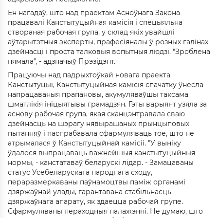
Ён нагадаў, што над праектам Асноўнага Закона
працавалі Канстытуцыйная камісія і спецыяльна
створаная рабочая група, у склад якіх увайшлі
аўтарытэтныя эксперты, прафесіяналы ў розных галінах
дзейнасці і проста талковыя вопытныя людзі. "Зроблена
нямала", - адзначыў Прэзідэнт.
Працуючы над падрыхтоўкай новага праекта
Канстытуцыі, Канстытуцыйная камісія спачатку ўнесла
напрацаваныя прапановы, акумуляваўшы таксама
шматлікія ініцыятывы грамадзян. Гэты варыянт узяла за
аснову рабочая група, якая сканцэнтравала сваю
дзейнасць на шэрагу нявырашаных прынцыповых
пытанняў і паспрабавала сфармуляваць тое, што не
атрымалася ў Канстытуцыйнай камісіі. "У выніку
ўдалося выпрацаваць важнейшыя канстытуцыйныя
нормы, - канстатаваў беларускі лідар. - Замацаваны
статус Усебеларускага народнага сходу,
пераразмеркаваны паўнамоцтвы паміж органамі
дзяржаўнай улады, гарантавана стабільнасць
дзяржаўнага апарату, як здаецца рабочай групе.
Сфармуляваны пераходныя палажэнні. Не думаю, што