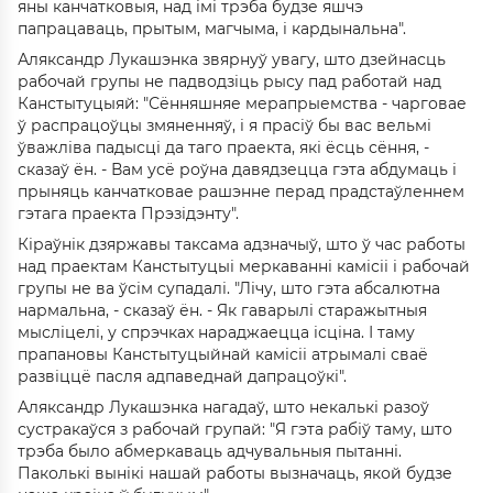
яны канчатковыя, над імі трэба будзе яшчэ
папрацаваць, прытым, магчыма, і кардынальна".
Аляксандр Лукашэнка звярнуў увагу, што дзейнасць
рабочай групы не падводзіць рысу пад работай над
Канстытуцыяй: "Сённяшняе мерапрыемства - чарговае
ў распрацоўцы змяненняў, і я прасіў бы вас вельмі
ўважліва падысці да таго праекта, які ёсць сёння, -
сказаў ён. - Вам усё роўна давядзецца гэта абдумаць і
прыняць канчатковае рашэнне перад прадстаўленнем
гэтага праекта Прэзідэнту".
Кіраўнік дзяржавы таксама адзначыў, што ў час работы
над праектам Канстытуцыі меркаванні камісіі і рабочай
групы не ва ўсім супадалі. "Лічу, што гэта абсалютна
нармальна, - сказаў ён. - Як гаварылі старажытныя
мысліцелі, у спрэчках нараджаецца ісціна. І таму
прапановы Канстытуцыйнай камісіі атрымалі сваё
развіццё пасля адпаведнай дапрацоўкі".
Аляксандр Лукашэнка нагадаў, што некалькі разоў
сустракаўся з рабочай групай: "Я гэта рабіў таму, што
трэба было абмеркаваць адчувальныя пытанні.
Паколькі вынікі нашай работы вызначаць, якой будзе