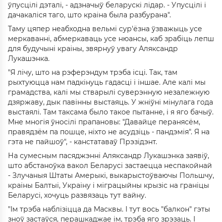
ўпусцілі дэталі, - адзначыў беларускі лідар. - Упусцілі і
дачакаліся таго, што краіна была разбурана".
Таму цяпер неабходна вельмі сур'ёзна ўзважыць усе
меркаванні, абмеркаваць усе нюансы, каб зрабіць лепш
для будучыні краіны, звярнуў увагу Аляксандр
Лукашэнка.
"Я лічу, што на рэферэндум трэба ісці. Так, там
рыхтуюцца нам падкінуць гадасці і іншае. Але калі мы
грамадства, калі мы стварылі суверэнную незалежную
дзяржаву, дык павінны выстаяць. У жніўні мінулага года
выстаялі. Там таксама было такое пытанне, і я яго бачыў.
Мне многія ўносілі прапановы: "Давайце перанясём,
правядзём па пошце, ніхто не асудзіць - пандэмія". Я на
гэта не пайшоў", - канстатаваў Прэзідэнт.
На сумесным пасяджэнні Аляксандр Лукашэнка заявіў,
што абстаноўка вакол Беларусі застаецца неспакойнай
- Злучаныя Штаты Амерыкі, выкарыстоўваючы Польшчу,
краіны Балтыі, Украіну і міграцыйны крызіс на граніцы
Беларусі, хочуць развязаць тут вайну.
"Ім трэба наблізіцца да Масквы. І тут вось "балкон" гэты
зноў застаўся, перашкаджае ім, трэба яго зрэзаць. І