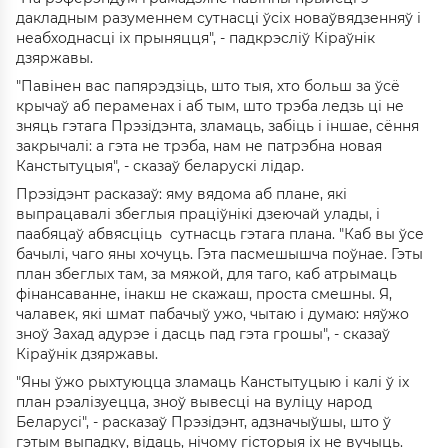
дакладным разуменнем сутнасці ўсіх новаўвядзенняў і
неабходнасці іх прыняцця", - падкрэсліў Кіраўнік
дзяржавы.
"Павінен вас папярэдзіць, што тыя, хто больш за ўсё
крычаў аб пераменах і аб тым, што трэба ледзь ці не
зняць гэтага Прэзідэнта, зламаць, забіць і іншае, сёння
закрычалі: а гэта не трэба, нам не патрэбна новая
Канстытуцыя", - сказаў беларускі лідар.
Прэзідэнт расказаў: яму вядома аб плане, які
выпрацавалі збеглыя праціўнікі дзеючай улады, і
паабяцаў абвясціць сутнасць гэтага плана. "Каб вы ўсе
бачылі, чаго яны хочуць. Гэта пасмешышча поўнае. Гэты
план збеглых там, за мяжой, для таго, каб атрымаць
фінансаванне, інакш не скажаш, проста смешны. Я,
чалавек, які шмат пабачыў ужо, чытаю і думаю: няўжо
зноў Захад адурэе і дасць пад гэта грошы", - сказаў
Кіраўнік дзяржавы.
"Яны ўжо рыхтуюцца зламаць Канстытуцыю і калі ў іх
план рэалізуецца, зноў вывесці на вуліцу народ
Беларусі", - расказаў Прэзідэнт, адзначыўшы, што ў
гэтым выпадку, відаць, нічому гісторыя іх не вучыць.