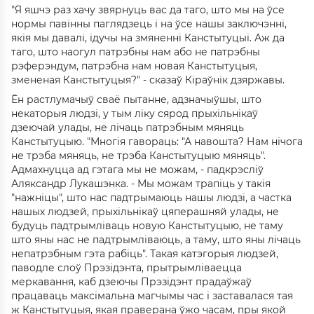
"Я яшчэ раз хачу звярнуць вас да таго, што мы на ўсе
нормы павінны паглядзець і на ўсе нашы заключэнні,
якія мы давалі, ідучы на змяненні Канстытуцыі. Аж да
таго, што наогул патрэбны нам або не патрэбны
рэферэндум, патрэбна нам новая Канстытуцыя,
змененая Канстытуцыя?" - сказаў Кіраўнік дзяржавы.
Ён растлумачыў сваё пытанне, адзначыўшы, што
некаторыя людзі, у тым ліку сярод прыхільнікаў
дзеючай улады, не лічаць патрэбным мяняць
Канстытуцыю. "Многія гавораць: "А навошта? Нам нічога
не трэба мяняць, не трэба Канстытуцыю мяняць".
Адмахнуцца ад гэтага мы не можам, - падкрэсліў
Аляксандр Лукашэнка. - Мы можам трапіць у такія
"нажніцы", што нас падтрымаюць нашы людзі, а частка
нашых людзей, прыхільнікаў цяперашняй улады, не
будуць падтрымліваць новую Канстытуцыю, не таму
што яны нас не падтрымліваюць, а таму, што яны лічаць
непатрэбным гэта рабіць". Такая катэгорыя людзей,
паводле слоў Прэзідэнта, прытрымліваецца
меркавання, каб дзеючы Прэзідэнт прадаўжаў
працаваць максімальна магчымы час і заставалася тая
ж Канстытуцыя, якая праверана ўжо часам, пры якой