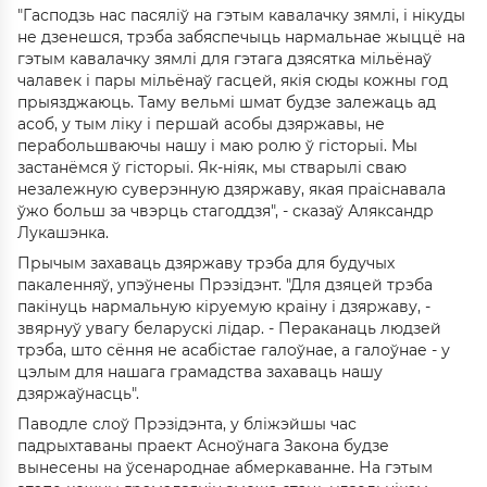
"Гасподзь нас пасяліў на гэтым кавалачку зямлі, і нікуды
не дзенешся, трэба забяспечыць нармальнае жыццё на
гэтым кавалачку зямлі для гэтага дзясятка мільёнаў
чалавек і пары мільёнаў гасцей, якія сюды кожны год
прыязджаюць. Таму вельмі шмат будзе залежаць ад
асоб, у тым ліку і першай асобы дзяржавы, не
перабольшваючы нашу і маю ролю ў гісторыі. Мы
застанёмся ў гісторыі. Як-ніяк, мы стварылі сваю
незалежную суверэнную дзяржаву, якая праіснавала
ўжо больш за чвэрць стагоддзя", - сказаў Аляксандр
Лукашэнка.
Прычым захаваць дзяржаву трэба для будучых
пакаленняў, упэўнены Прэзідэнт. "Для дзяцей трэба
пакінуць нармальную кіруемую краіну і дзяржаву, -
звярнуў увагу беларускі лідар. - Пераканаць людзей
трэба, што сёння не асабістае галоўнае, а галоўнае - у
цэлым для нашага грамадства захаваць нашу
дзяржаўнасць".
Паводле слоў Прэзідэнта, у бліжэйшы час
падрыхтаваны праект Асноўнага Закона будзе
вынесены на ўсенароднае абмеркаванне. На гэтым