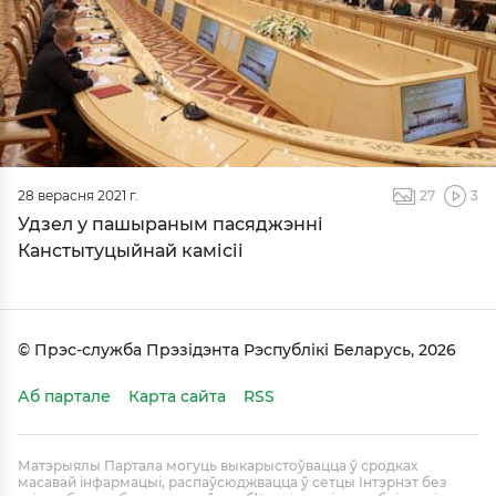
28 верасня 2021 г.
27
3
Удзел у пашыраным пасяджэнні
Канстытуцыйнай камісіі
© Прэс-служба Прэзідэнта Рэспублікі Беларусь, 2026
Аб партале
Карта сайта
RSS
Матэрыялы Партала могуць выкарыстоўвацца ў сродках
масавай інфармацыі, распаўсюджвацца ў сетцы Інтэрнэт без