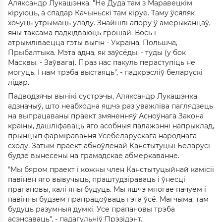
Аляксандр Лукашэнка. "Не Дуда там з Маравецкім
кіруюць, а спадар Качыньскі там кіруе. Таму ўсяляк
хочуць утрымаць уладу. Знайшлі апору ў амерыканцаў,
яны таксама падкідваюць грошай. Вось і
атрымліваецца гэты выгін - Украіна, Польшча,
Прыбалтыка. Мэта адна, як заўсёды, - туды (у бок
Масквы. - Заўвага). Праз нас пакуль пераступіць не
могуць. І нам трэба выстаяць", - падкрэсліў беларускі
лідар.
Падводзячы вынікі сустрэчы, Аляксандр Лукашэнка
адзначыў, што неабходна яшчэ раз уважліва паглядзець
на выпрацаваны праект змяненняў Асноўнага Закона
краіны, дашліфаваць яго асобныя палажэнні напрыклад,
прынцып фарміравання Усебеларускага народнага
сходу. Затым праект абноўленай Канстытуцыі Беларусі
будзе вынесены на грамадскае абмеркаванне.
"Мы бяром праект і кожны член Канстытуцыйнай камісіі
павінен яго вывучыць, праштудзіраваць і ўнесці
прапановы, калі яны будуць. Мы яшчэ многае пачуем і
павінны будзем прапрацоўваць гэта ўсё. Магчыма, там
будуць разумныя думкі. Усе прапановы трэба
асэнсаваць", - падагульніў Прэзідэнт.