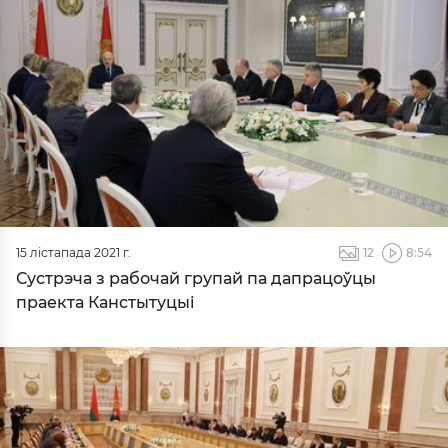
15 лістапада 2021 г.
12
8:54
Сустрэча з рабочай групай па дапрацоўцы
праекта Канстытуцыі