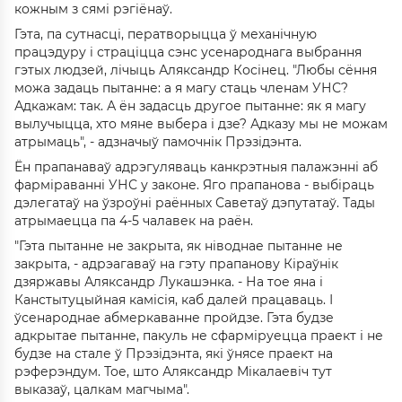
кожным з сямі рэгіёнаў.
Гэта, па сутнасці, ператворыцца ў механічную
працэдуру і страціцца сэнс усенароднага выбрання
гэтых людзей, лічыць Аляксандр Косінец. "Любы сёння
можа задаць пытанне: а я магу стаць членам УНС?
Адкажам: так. А ён задасць другое пытанне: як я магу
вылучыцца, хто мяне выбера і дзе? Адказу мы не можам
атрымаць", - адзначыў памочнік Прэзідэнта.
Ён прапанаваў адрэгуляваць канкрэтныя палажэнні аб
фарміраванні УНС у законе. Яго прапанова - выбіраць
дэлегатаў на ўзроўні раённых Саветаў дэпутатаў. Тады
атрымаецца па 4-5 чалавек на раён.
"Гэта пытанне не закрыта, як ніводнае пытанне не
закрыта, - адрэагаваў на гэту прапанову Кіраўнік
дзяржавы Аляксандр Лукашэнка. - На тое яна і
Канстытуцыйная камісія, каб далей працаваць. І
ўсенароднае абмеркаванне пройдзе. Гэта будзе
адкрытае пытанне, пакуль не сфарміруецца праект і не
будзе на стале ў Прэзідэнта, які ўнясе праект на
рэферэндум. Тое, што Аляксандр Мікалаевіч тут
выказаў, цалкам магчыма".