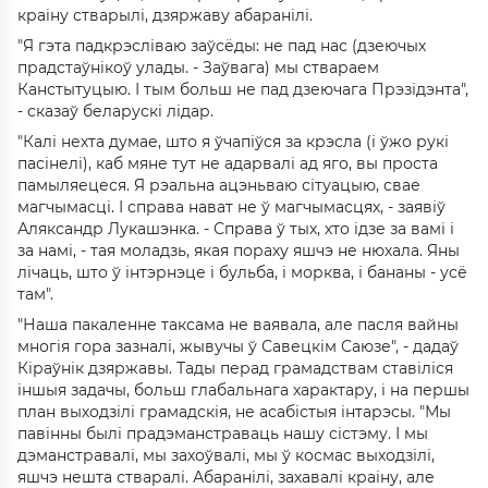
краіну стварылі, дзяржаву абаранілі.
"Я гэта падкрэсліваю заўсёды: не пад нас (дзеючых
прадстаўнікоў улады. - Заўвага) мы ствараем
Канстытуцыю. І тым больш не пад дзеючага Прэзідэнта",
- сказаў беларускі лідар.
"Калі нехта думае, што я ўчапіўся за крэсла (і ўжо рукі
пасінелі), каб мяне тут не адарвалі ад яго, вы проста
памыляецеся. Я рэальна ацэньваю сітуацыю, свае
магчымасці. І справа нават не ў магчымасцях, - заявіў
Аляксандр Лукашэнка. - Справа ў тых, хто ідзе за вамі і
за намі, - тая моладзь, якая пораху яшчэ не нюхала. Яны
лічаць, што ў інтэрнэце і бульба, і морква, і бананы - усё
там".
"Наша пакаленне таксама не ваявала, але пасля вайны
многія гора зазналі, жывучы ў Савецкім Саюзе", - дадаў
Кіраўнік дзяржавы. Тады перад грамадствам ставіліся
іншыя задачы, больш глабальнага характару, і на першы
план выходзілі грамадскія, не асабістыя інтарэсы. "Мы
павінны былі прадэманстраваць нашу сістэму. І мы
дэманстравалі, мы захоўвалі, мы ў космас выходзілі,
яшчэ нешта стваралі. Абаранілі, захавалі краіну, але