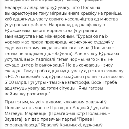
Беларускі лідар звярнуў увагу, што Польшча
выкарыстоўвае тэму міграцыйнага крызісу на граніцы,
каб адцягнуць увагу свайго насельніцтва ад мноства
ўнутраных праблем. Напрыклад, ад канфлікту з
Еўрасаюзам наконт вяршэнства ўнутранага
заканадаўства над міжнародным. "Еўрасаюз па іх
нормах мае права правяраць назначэнне суддзяў у
судовую сістэму аж да ніжэйшага звяна (Польшча з
гэтым не згаджаецца. - Заўвага). Але вы ж у Еўрасаюз
уступалі, вы ж падпісалі гэтыя нормы, чаго ж вы не
хочаце цяпер іх выконваць? Не выконваюць - зноў
скандал. Таму трэба адцягнуць увагу ад гэтага скандалу
з ЕС. А пандэмійныя, еўрасаюзаўскія грошы - гэта амаль
$100 млрд. І ўнутры - там жа катастрофа. Вось і трэба
адцягнуць увагу ад гэтай сітуацыі. Яны гатовы
вайнушку развязаць".
Пры гэтым, як усім вядома, ключавыя рашэнні ў
Польшчы прымае не Прэзідэнт Анджэй Дуда або
Матэвуш Маравецкі (Прэм'ер-міністр Польшчы. -
Заўвага), а лідар правячай партыі "Права і
справядлівасць" Яраслаў Качыньскі, адзначыў