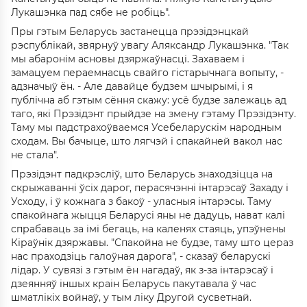
Лукашэнка пад сябе не робіць".
Пры гэтым Беларусь застанецца прэзідэнцкай
рэспублікай, звярнуў увагу Аляксандр Лукашэнка. "Так
мы абаронім асновы дзяржаўнасці. Захаваем і
замацуем пераемнасць свайго гістарычнага вопыту, -
адзначыў ён. - Але давайце будзем шчырымі, і я
публічна аб гэтым сёння скажу: усё будзе залежаць ад
таго, які Прэзідэнт прыйдзе на змену гэтаму Прэзідэнту.
Таму мы падстрахоўваемся Усебеларускім народным
сходам. Вы бачыце, што лягчэй і спакайней вакол нас
не стала".
Прэзідэнт падкрэсліў, што Беларусь знаходзіцца на
скрыжаванні ўсіх дарог, перасячэнні інтарэсаў Захаду і
Усходу, і ў кожнага з бакоў - уласныя інтарэсы. Таму
спакойнага жыцця Беларусі яны не дадуць, нават калі
спрабаваць за імі бегаць, на каленях стаяць, упэўнены
Кіраўнік дзяржавы. "Спакойна не будзе, таму што цераз
нас праходзіць галоўная дарога", - сказаў беларускі
лідар. У сувязі з гэтым ён нагадаў, як з-за інтарэсаў і
дзеянняў іншых краін Беларусь пакутавала ў час
шматлікіх войнаў, у тым ліку Другой сусветнай.