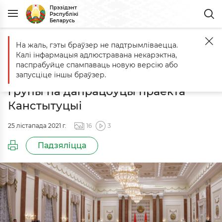
Прэзідэнт
Рэспублікі
Беларусь
На жаль, гэты браўзер не падтрымліваецца.
Галоўная
Падзеі
Сумеснае пасяджэнне Канстытуцыйнай камісіі 
Калі інфармацыя адлюстравана некарэктна,
Сумеснае пасяджэнне
паспрабуйце спампаваць новую версію або
Канстытуцыйнай камісіі і рабочай
запусціце іншы браўзер.
групы па дапрацоўцы праекта
Канстытуцыі
25 лістапада 2021 г.
16
3
Падзяліцца