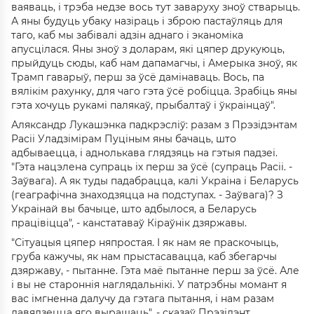
ваяваць, і трэба недзе вось тут заваруху зноў стварыць.
А яны будуць убаку назіраць і зброю пастаўляць для
таго, каб мы забівалі адзін аднаго і эканоміка
апусцілася. Яны зноў з доларам, які цяпер друкуюць,
прыйдуць сюды, каб нам дапамагчы, і Амерыка зноў, як
Трамп гаварыў, перш за ўсё дамінаваць. Вось, па
вялікім рахунку, для чаго гэта ўсё робіцца. Зрабіць яны
гэта хочуць рукамі палякаў, прыбалтаў і ўкраінцаў".
Аляксандр Лукашэнка падкрэсліў: разам з Прэзідэнтам
Расіі Уладзімірам Пуціным яны бачаць, што
адбываецца, і аднолькава глядзяць на гэтыя падзеі.
"Гэта нацэлена супраць іх перш за ўсё (супраць Расіі. -
Заўвага). А як туды падабрацца, калі Украіна і Беларусь
(геаграфічна знаходзяцца на подступах. - Заўвага)? З
Украінай вы бачыце, што адбылося, а Беларусь
працівіцца", - канстатаваў Кіраўнік дзяржавы.
"Сітуацыя цяпер няпростая. І як нам яе праскочыць,
груба кажучы, як нам прыстасавацца, каб збегарчы
дзяржаву, - пытанне. Гэта маё пытанне перш за ўсё. Але
і вы не староннія наглядальнікі. У патрэбны момант я
вас імгненна далучу да гэтага пытання, і нам разам
давядзецца яго вырашаць", - сказаў Прэзідэнт.