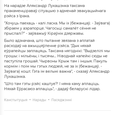
На нарадзе Аляксандр Лукашэнка таксама
пракаменціраваў сітуацыю з адменай эвакуацыйнага
рэйса з Ірака.
"Хочуць паехаць - калі ласка. Мы іх (бежанцаў. - Заўвага)
збіраем у аэрапорце. Чагосьці самалёт сёння не
прыслалі?" - заўважыў Кіраўнік дзяржавы.
Было адзначана, што пытанне звязана з аплатай
расходаў на ажыццяўленне рэйса. "Дык няхай
еўрапейцы заплацяць. Таксама нягоднікі: "Выдзелілі мы
грошы: і мільёны, і тысячы... Ніводнай капейкі сюды не
паступіла грошай. Чырвоны Крыж там і іншыя. Пакуль
кормім і поім мы гэтых людзей, не за іх (бежанцаў. -
Заўвага) кошт. Гэта ім вельмі важна", - сказаў Аляксандр
Лукашэнка.
"Што там гэты рэйс каштуе?! І няма каму аплаціць.
Няхай Еўрасаюз аплаціць", - дадаў беларускі лідар.
Канстытуцыя
Нарады
Пасяджэнні