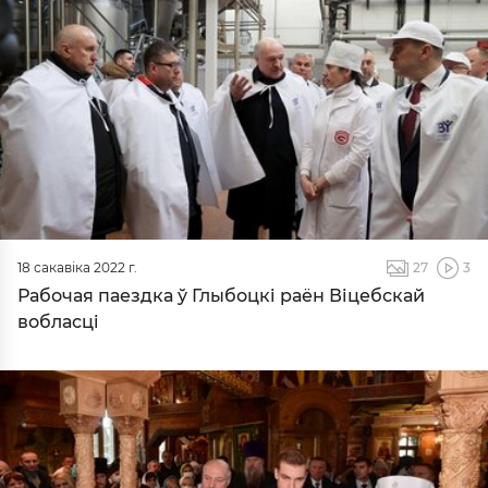
18 сакавіка 2022 г.
27
3
Рабочая паездка ў Глыбоцкі раён Віцебскай
вобласці