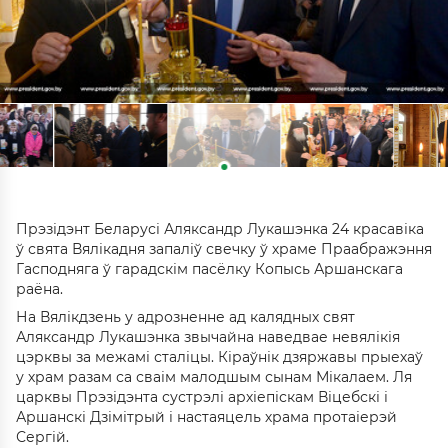
Прэзідэнт Беларусі Аляксандр Лукашэнка 24 красавіка
ў свята Вялікадня запаліў свечку ў храме Праабражэння
Гасподняга ў гарадскім пасёлку Копысь Аршанскага
раёна.
На Вялікдзень у адрозненне ад калядных свят
Аляксандр Лукашэнка звычайна наведвае невялікія
цэрквы за межамі сталіцы. Кіраўнік дзяржавы прыехаў
у храм разам са сваім малодшым сынам Мікалаем. Ля
царквы Прэзідэнта сустрэлі архіепіскам Віцебскі і
Аршанскі Дзімітрый і настаяцель храма протаіерэй
Сергій.