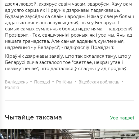
дзеля людзей, ахвяруе сваім часам, здароўем. Хачу вам
ад усяго сэрца як Кіраўнік дзяржавы падзякаваць.
Будзьце заўсёды са сваім народам. Няма ў свеце больш
адданых свяшчэннаслужыцеляў, чым у Беларусі. І
самых-самых сумленных больш нідзе няма, - падкрэсліў
Прэзідэнт. - Так, свяшчэннікі розныя, як і ўсе мы. Яны ад
нашага грамадства. Але самыя адданыя, сумленныя,
надзейныя - у Беларусі", - падкрэсліў Прэзідэнт.
Кіраўнік дзяржавы заявіў, што так склалася таму, што ў
Беларусі яшчэ засталося тое "светлае, некранутае і
незамутненае", што дасталася ў спадчыну ад продкаў.
Вялікдзень
Паездкі
Рэгіёны
Віцебская вобласць
Рэлігія
Чытайце таксама
Усе падзеі