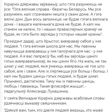
Кіраўнік дзяржавы заўважыў, што гэта разумеюць не
ўсе: "Гэта вялікая справа - берагчы Беларусь. Мы ўсе
разумеем, калі страчваем нешта ў сваім доме. А гэта
вялікі дом. Дык вось запомніце: не будзе гэтага вялікага
дома - і вашага маленькага дома не будзе. А калі мы
станем на калені, то і нашых праваслаўных храмаў не
будзе, як гэта было заўсёды ў гісторыі нашай краіны".
Прэзідэнт дадаў, што Хрыстос ахвяраваў сабой у імя
людзей. "І гэта вялікая школа для нас. Мы павінны
навучыцца ахвяраваць у імя галоўнага для нас - у імя
людзей. А я вас папрасіў бы, каб вы заўсёды цанілі
гэтых ахвяравальнікаў, як мы цэнім Яго. На жаль, не так
шмат у нас людзей, якія ўмеюць ахвярваць не тое што
сабой, але і сваім. Але іх з'яўляецца ўсё больш і больш. І
калі мы будзем цаніць гэтых людзей, іх будзе шмат.
Прынамсі, дастаткова. Таму мы іх павінны цаніць,
любіць і паважаць. Такая філасофія жыцця", -
падагульніў Аляксандр Лукашэнка.
У свята Вялікадня Кіраўнік дзяржавы асаблівыя словы
ўдзячнасці выказаў свяшчэннікам.
"Дзякуй вам, тым, хто дзеля людзей верыць, хто жыве