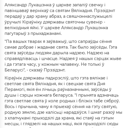
Аляксандр Лукашэнка ў царкве запаліў свечку і
павіншаваў вернікаў са святам Вялікадня. Прэзідэнт
перадаў у дар храму абраз, а свяшчэннаслужыцелі
ўручылі Кіраўніку дзяржавы святочны сувенір -
велікодныя яйкі. У царкве Аляксандр Лукашэнка
пагутарыў з прыхаджанамі.
"Па вашых тварах я заўважыў, што сапраўды сёння
самае добрае і жаданае свята. Так было заўсёды. Гэта
свята заўсёды людзям дарыла надзею. Надзею на
справядлівасць і шчасце. Надзея ў нашых сэрцах жыве
і да гэтага часу, у кожным чалавеку. Не толькі ў
Беларусі", - сказаў Прэзідэнт.
Кіраўнік дзяржавы падкрэсліў, што гэта вялікае і
светлае свята Вялікадня, як і свецкае свята Дня
Перамогі, якія ён лічыць раўназначнымі, заўсёды ў
душы і сэрцы кожнага беларуса. "І прынята адзначаць
гэта светлае свята ў коле родных і блізкіх табе сяброў.
Вось і прычына, чаму я прыехаў сёння на гэту святую,
родную зямлю, дзе калісьці нарадзіўся. І шмат разоў мы
з хлапчукамі прыходзілі да храма, які стаяў на гэтым
месцы, і глядзелі на нашых маці, якія прыходзілі сюды