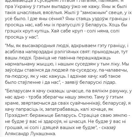
адбываецца з суседнімі Літвой і Латвіяй, палякамі. Я
пра Украіну ў гэтым выпадку ўжо не кажу. Яны ж былі
такія шчаслівыя, вясёлыя. Жылі ў "заможным" свеце, у іх
усё было. І дзе яны сёння? Яны стаяць уздоўж граніцы і
просяць нас, каб мы іх прапусцілі ў Беларусь. Хоць бы
грэцкіх круп купіць. Хай сабе круп - солі няма, солі
просяць у нас".
"Мы, як высакародныя людзі, адкрываем гэту граніцу, і
асабліва напярэдадні рэлігійных свят: прыходзьце, тут
вашы людзі. Граніца не павінна перашкаджаць
нармальнаму жыццю, і нашым суседзям у тым ліку. Мы
заўсёды ставімся да людзей па-суседску, па-чалавечы,
па-людску, як у нас кажуць. І адзінае хачу: каб такое
было стаўленне і да нас", - заявіў беларускі лідар.
"Беларусам я хачу сказаць: шчасце, па вялікім рахунку, у
нас адно - трэба зберагчы нашу зямлю. Таму ў гэтым
храме, звяртаючыся да сваіх суайчыннікаў, беларусаў, я
хачу папрасіць іх, запатрабаваць, калі хочаце, як
Прэзідэнт: беражыце Беларусь. Страціце сваю зямлю -
не будзе ў вас ні здароўя, ні шчасця. Не будзе ў вас ні
грошай, ні солі і дзяцей вашых не будзе", - сказаў
Аляксандр Лукашэнка.