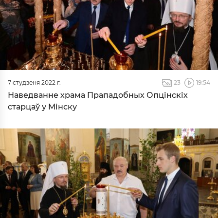
7 студзеня 2022 г.
23
19:54
Наведванне храма Прападобных Опцінскіх
старцаў у Мінску