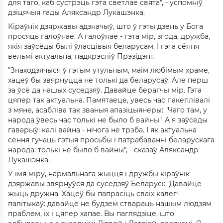
для таго, каб сустрэць гэта светлае свята", - успомніў
дзіцячыя гады Аляксандр Лукашэнка.
Кіраўнік дзяржавы адзначыў, што ў гэты дзень у Бога
просяць галоўнае. А галоўнае - гэта мір, згода, дружба,
якія заўсёды былі ўласцівыя беларусам. І гэта сёння
вельмі актуальна, падкрэсліў Прэзідэнт.
"Знаходзячыся ў гэтым утульным, маім любімым храме,
хацеў бы звярнуцца не толькі да беларусаў. Але перш
за ўсё да нашых суседзяў. Давайце берагчы мір. Гэта
цяпер так актуальна. Памятаеце, увесь час пакеплівалі
з мяне, асабліва так званыя апазіцыянеры: "Чаго там, у
народа ўвесь час толькі не было б вайны". А я заўсёды
гаварыў: калі вайна - нічога не трэба. І як актуальна
сёння гучаць гэтыя просьбы і патрабаванні беларускага
народа: толькі не было б вайны", - сказаў Аляксандр
Лукашэнка.
У імя міру, нармальнага жыцця і дружбы кіраўнік
дзяржавы звярнуўся да суседзяў Беларусі: "Давайце
жыць дружна. Хацеў бы папрасіць сваіх калег-
палітыкаў: давайце не будзем ствараць нашым людзям
праблем, іх і цяпер хапае. Вы паглядзіце, што