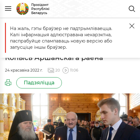
Прэзідэнт
Рэспублікі
Беларусь
На жаль, гэты браўзер не падтрымліваецца.
Галоўная
Падзеі
Наведванне храма Праабражэння Гасподняга ў
Калі інфармацыя адлюстравана некарэктна,
Наведванне храма Праабражэння
паспрабуйце спампаваць новую версію або
Гасподняга ў гарадскім пасёлку
запусціце іншы браўзер.
Копысь Аршанскага раёна
24 красавіка 2022 г.
20
11:06
Падзяліцца