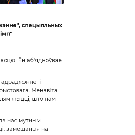
джэнне", спецыяльных
імп"
дасцю. Ён аб'ядноўвае
 адраджэнне" і
рыстовага. Менавіта
ашым жыцці, што нам
 да нас мутным
ці, замешаныя на