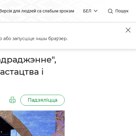
Версія для людзей са слабым зрокам
БЕЛ
Пошук
рэмій дзеячам культуры і
 або запусціце іншы браўзер.
адраджэнне",
астацтва і
Падзяліцца