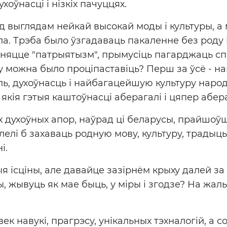
хоўнасці і нізкіх пачуццях.
д выглядам нейкай высокай моды і культуры, а 
ла. Трэба было ўзгадаваць пакаленне без роду і
няцце "патрыятызм", прымусіць пагарджаць с
у можна было проціпаставіць? Перш за ўсё -
ь, духоўнасць і найбагацейшую культуру наро
якія гэтыя каштоўнасці аберагалі і цяпер абер
 духоўных апор, наўрад ці беларусы, прайшо
лелі б захаваць родную мову, культуру, традыцы
і.
я ісціны, але давайце зазірнём крыху далей за
, жывуць як мае быць, у міры і згодзе? На жаль,
век навукі, прагрэсу, унікальных тэхналогій, а 