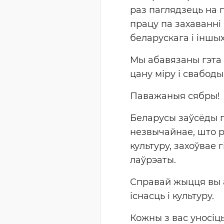
раз паглядзець на 
працу па захаванні
беларускага і іншы
Мы абавязаны гэта 
цану міру і свабоды
Паважаныя сябры!
Беларусы заўсёды п
незвычайнае, што ра
культуру, захоўвае 
лаўрэаты.
Справай жыцця вы 
існасць і культуру.
Кожны з вас уносіц