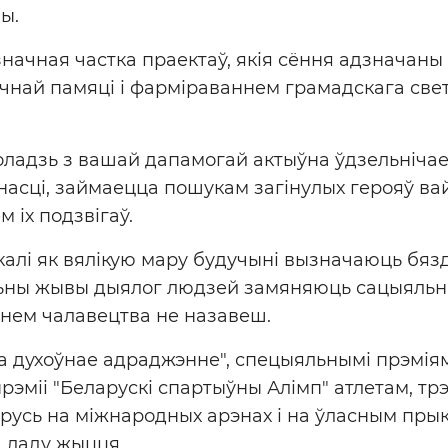
ы.
начная частка праектаў, якія сёння адзначаны 
чнай памяці і фарміраваннем грамадскага све
оладзь з вашай дапамогай актыўна ўдзельнічае
асці, займаецца пошукам загінулых герояў в
м іх подзвігаў.
 калі як вялікую мару будучыні вызначаюць бя
льны жывы дыялог людзей замяняюць сацыяльны
нем чалавецтва не назавеш.
За духоўнае адраджэнне", спецыяльнымі прэмія
рэміі "Беларускі спартыўны Алімп" атлетам, трэ
русь на міжнародных арэнах і на ўласным пры
 ладу жыцця.