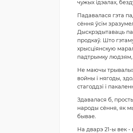
чужых ідэалах, безду
Падавалася гэта па
сёння ўсім зразуме
Дыскрэдытаваць па
продкаў. Што гэтам
хрысціянскую марал
падтрымку людзям, 
Не маючы трывалых
войны і нягоды, здо
стагоддзі і пакаленн
Здавалася б, просты
народы сёння, як мы
бывае.
На дварэ 21-ы век - 