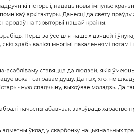
падручнікі гісторыі, надаць новы імпульс краяз
 помнікаў архітэктуры. Данесці да свету праўду
х народаў на тэрыторыі нашай краіны.
зрабіць. Перш за ўсё для нашых дзяцей і ўнука
, якія здабываліся многімі пакаленнямі потам і
а-асабліваму ставяцца да людзей, якія ўмеюц
дуе вока і сагравае душу. Да тых, хто, не шка
гістарычную спадчыну, выхоўвае моладзь. Да та
абралі пачэсны абавязак захоўваць хараство 
ь адметны ўклад у скарбонку нацыянальных тра