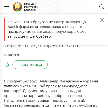
Прэзідэнт
Рэспублікі
Беларусь
На жаль, гэты браўзер не падтрымліваецца.
Галоўная
Афіцыйныя дакументы
Аб праекце міжнароднага даг
Калі інфармацыя адлюстравана некарэктна,
Аб праекце міжнароднага
паспрабуйце спампаваць новую версію або
дагавора
запусціце іншы браўзер.
Указ № 181 ад 4 чэрвеня 2026 г.
4 чэрвеня
Падзяліцца
Прэзідэнт Беларусі Аляксандр Лукашэнка 4 чэрвеня
падпісаў Указ № 181 "Аб праекце міжнароднага
дагавора". Дакументам у якасці асновы для
правядзення перагавораў адобраны праект
Пагаднення паміж урадамі Беларусі і Ганы аб
бязвізавых паездках па дыпламатычных і службовых