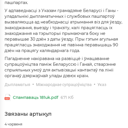
пашпартах.
У адпаведнасці з Указам грамадзяне Беларусі і Ганы -
уладальнікі дыпламатычных і службовых пашпартоў
вызваляюцца ад неабходнасці атрымання віз для ўезду,
знаходжання, выезду і транзіту, калі працягласць іх
знаходжання на тэрыторыі прымаючага боку не
перавышае 30 дзён з даты ўезду. Пры гэтым агульная
працягласць знаходжання не павінна перавышаць 90
дзён на працягу каляндарнага года.
Пагадненне накіравана на развіццё і ўмацаванне
супрацоўніцтва паміж Беларуссю і Ганай, стварэнне
спрыяльных умоў для актывізацыі кантактаў па лініі
органаў дзяржаўнай улады дзвюх краін.
Дыпламатыя
Міжнароднае супрацоўніцтва
Указ
Спампаваць 181uk.pdf
671 Кб
Звязаны артыкул
4 чэрвеня