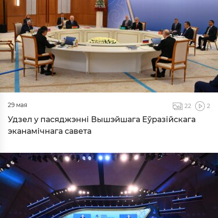
29 мая
22
2
Удзел у пасяджэнні Вышэйшага Еўразійскага
эканамічнага савета