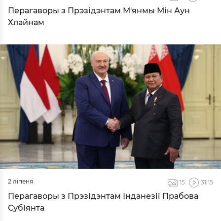
Перагаворы з Прэзідэнтам М'янмы Мін Аун
Хлайнам
2 ліпеня
15
31:15
Перагаворы з Прэзідэнтам Інданезіі Прабова
Субіянта