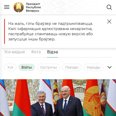
Прэзідэнт
Рэспублікі
Беларусь
На жаль, гэты браўзер не падтрымліваецца.
Галоўная
Медыя
Відэа
Візіты
Калі інфармацыя адлюстравана некарэктна,
Відэа
паспрабуйце спампаваць новую версію або
запусціце іншы браўзер.
Усе медыя
Фота
Відэа
Усе
Візіты
Сустрэчы
Паездкі
Нарады
Выступленні
Інтэрв'ю
Кадры
Цырымоніі
Іншыя падзеі