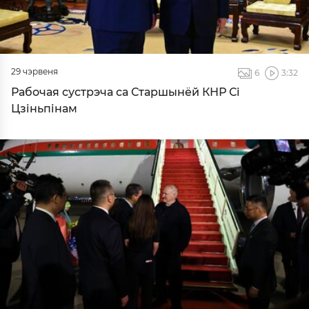
29 чэрвеня
6
3:32
Рабочая сустрэча са Старшынёй КНР Сі
Цзіньпінам