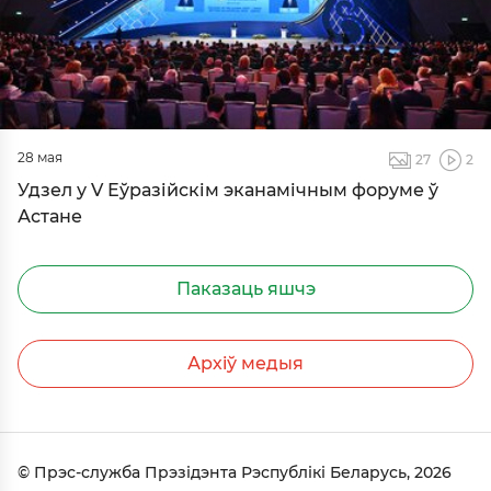
28 мая
27
2
Удзел у V Еўразійскім эканамічным форуме ў
Астане
Паказаць яшчэ
Архiў медыя
© Прэс-служба Прэзідэнта Рэспублікі Беларусь, 2026