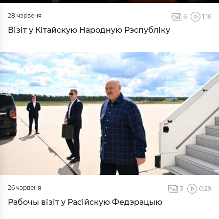
28 чэрвеня
6
1:16
Візіт у Кітайскую Народную Рэспубліку
26 чэрвеня
3
0:29
Рабочы візіт у Расійскую Федэрацыю