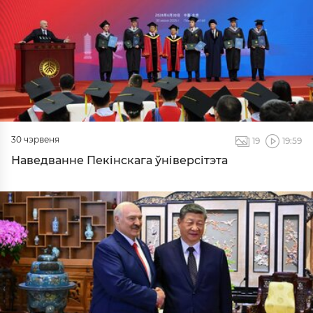
30 чэрвеня
19
19:59
Наведванне Пекінскага ўніверсітэта