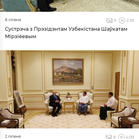
8 ліпеня
8
2:38
Сустрэча з Прэзідэнтам Узбекістана Шаўкатам
Мірзіёевым
2 ліпеня
8
4:08