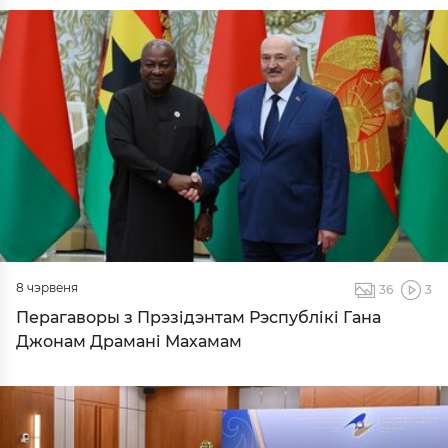
8 чэрвеня
36
3
Перагаворы з Прэзідэнтам Рэспублікі Гана
Джонам Драмані Махамам