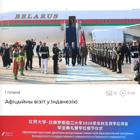
1 ліпеня
10
3:46
Афіцыйны візіт у Інданезію