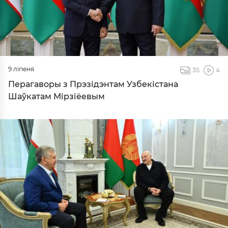
9 ліпеня
35
4
Перагаворы з Прэзідэнтам Узбекістана
Шаўкатам Мірзіёевым