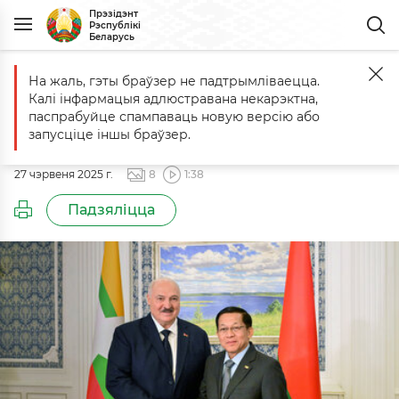
Прэзідэнт
Рэспублікі
Беларусь
На жаль, гэты браўзер не падтрымліваецца.
Галоўная
Падзеі
Сустрэча з Прэм'ер-міністрам М'янмы Мін Аун
Калі інфармацыя адлюстравана некарэктна,
Сустрэча з Прэм'ер-міністрам
паспрабуйце спампаваць новую версію або
М'янмы Мін Аун Хлайнам
запусціце іншы браўзер.
27 чэрвеня 2025 г.
8
1:38
Падзяліцца