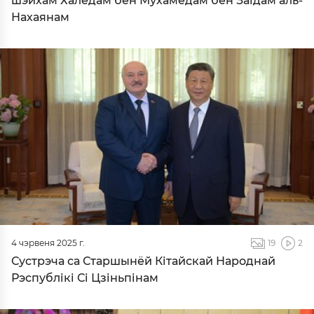
шэйхам Халедам бен Мухамедам бен Заідам аль-
Нахаянам
4 чэрвеня 2025 г.
19
2
Сустрэча са Старшынёй Кітайскай Народнай
Рэспублікі Сі Цзіньпінам