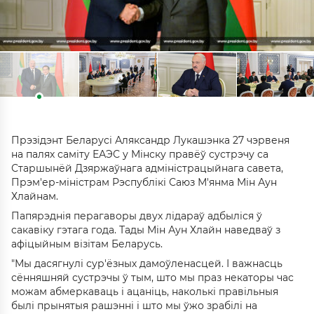
Прэзідэнт Беларусі Аляксандр Лукашэнка 27 чэрвеня
на палях саміту ЕАЭС у Мінску правёў сустрэчу са
Старшынёй Дзяржаўнага адміністрацыйнага савета,
Прэм'ер-міністрам Рэспублікі Саюз М'янма Мін Аун
Хлайнам.
Папярэднія перагаворы двух лідараў адбыліся ў
сакавіку гэтага года. Тады Мін Аун Хлайн наведваў з
афіцыйным візітам Беларусь.
"Мы дасягнулі сур'ёзных дамоўленасцей. І важнасць
сённяшняй сустрэчы ў тым, што мы праз некаторы час
можам абмеркаваць і ацаніць, наколькі правільныя
былі прынятыя рашэнні і што мы ўжо зрабілі на