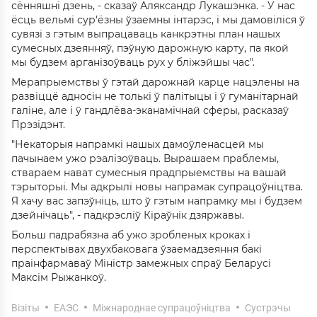
сённяшні дзень, - сказаў Аляксандр Лукашэнка. - У нас
ёсць вельмі сур'ёзны ўзаемны інтарэс, і мы дамовіліся ў
сувязі з гэтым выпрацаваць канкрэтны план нашых
сумесных дзеянняў, пэўную дарожную карту, па якой
мы будзем арганізоўваць рух у бліжэйшы час".
Мерапрыемствы ў гэтай дарожнай карце нацэлены на
развіццё адносін не толькі ў палітыцы і ў гуманітарнай
галіне, але і ў гандлёва-эканамічнай сферы, расказаў
Прэзідэнт.
"Некаторыя напрамкі нашых дамоўленасцей мы
пачынаем ужо рэалізоўваць. Вырашаем праблемы,
ствараем нават сумесныя прадпрыемствы на вашай
тэрыторыі. Мы адкрылі новы напрамак супрацоўніцтва.
Я хачу вас запэўніць, што ў гэтым напрамку мы і будзем
дзейнічаць", - падкрэсліў Кіраўнік дзяржавы.
Больш падрабязна аб ужо зробленых кроках і
перспектывах двухбаковага ўзаемадзеяння бакі
праінфармаваў Міністр замежных спраў Беларусі
Максім Рыжанкоў.
Візіты
ЕАЭС
Міжнароднае супрацоўніцтва
Сустрэчы