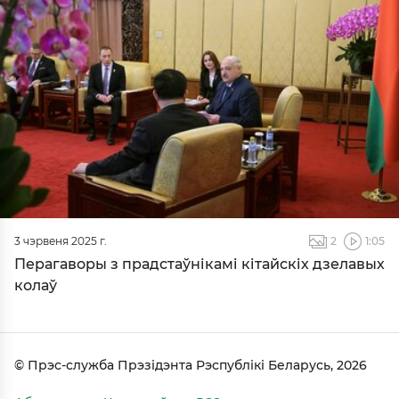
3 чэрвеня 2025 г.
2
1:05
Перагаворы з прадстаўнікамі кітайскіх дзелавых
колаў
© Прэс-служба Прэзідэнта Рэспублікі Беларусь, 2026