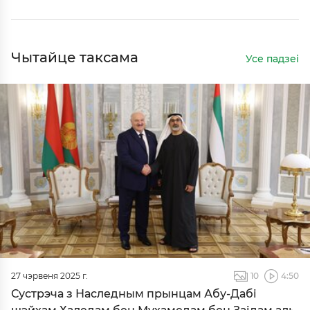
Чытайце таксама
Усе падзеі
27 чэрвеня 2025 г.
10
4:50
Сустрэча з Наследным прынцам Абу-Дабі