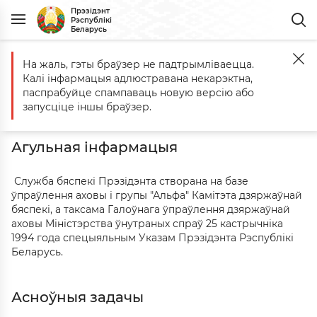
Прэзідэнт
Рэспублікі
Беларусь
На жаль, гэты браўзер не падтрымліваецца.
Галоўная
Дзяржорганы
Служба бяспекі Прэзідэнта Рэспублікі 
Калі інфармацыя адлюстравана некарэктна,
Служба бяспекі Прэзідэнта
паспрабуйце спампаваць новую версію або
Рэспублікі Беларусь
запусціце іншы браўзер.
Агульная інфармацыя
Служба бяспекі Прэзідэнта створана на базе
ўпраўлення аховы і групы "Альфа" Камітэта дзяржаўнай
бяспекі, а таксама Галоўнага ўпраўлення дзяржаўнай
аховы Міністэрства ўнутраных спраў 25 кастрычніка
1994 года спецыяльным Указам Прэзідэнта Рэспублікі
Беларусь.
Асноўныя задачы