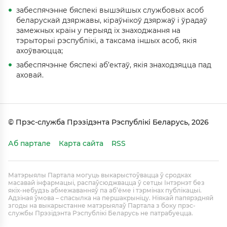
забеспячэнне бяспекі вышэйшых службовых асоб
беларускай дзяржавы, кіраўнікоў дзяржаў і ўрадаў
замежных краін у перыяд іх знаходжання на
тэрыторыі рэспублікі, а таксама іншых асоб, якія
ахоўваюцца;
забеспячэнне бяспекі аб’ектаў, якія знаходзяцца пад
аховай.
© Прэс-служба Прэзідэнта Рэспублікі Беларусь, 2026
Аб партале
Карта сайта
RSS
Матэрыялы Партала могуць выкарыстоўвацца ў сродках
масавай інфармацыі, распаўсюджвацца ў сетцы Інтэрнэт без
якіх-небудзь абмежаванняў па аб’ёме і тэрмінах публікацыі.
Адзіная ўмова – спасылка на першакрыніцу. Ніякай папярэдняй
згоды на выкарыстанне матэрыялаў Партала з боку прэс-
службы Прэзідэнта Рэспублікі Беларусь не патрабуецца.