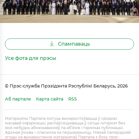
Спампаваць
Усе фота для прэсы
© Прэс-служба Прэзідэнта Рэспублікі Беларусь, 2026
Аб партале
Карта сайта
RSS
Матэрыялы Партала могуць выкарыстоўвацца ў сродках
масавай інфармацыі, распаўсюджвацца ў сетцы Інтэрнэт без
якіх-небудзь абмежаванняў па аб’ёме і тэрмінах публікацыі.
Адзіная ўмова – спасылка на першакрыніцу. Ніякай папярэдняй
згоды на выкарыстанне матэрыялаў Партала з боку прэс-