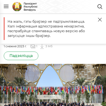
Прэзідэнт
Рэспублікі
Беларусь
На жаль, гэты браўзер не падтрымліваецца.
Галоўная
Фота для прэсы
Удзельнікі Сусветнага саміту па бара
Калі інфармацыя адлюстравана некарэктна,
Удзельнікі Сусветнага саміту па
паспрабуйце спампаваць новую версію або
барацьбе са змяненнем клімату
запусціце іншы браўзер.
1 снежня 2023
г.
1
3 Мб
Падзяліцца