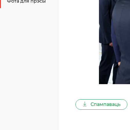
Фота для прэсы
Спампаваць