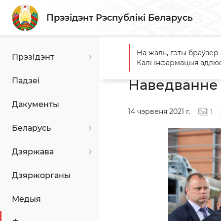
Прэзідэнт Рэспублікі Беларусь
На жаль, гэты браўзер
Прэзідэнт
Галоўная
Фота для прэс
Калі інфармацыя адлюс
Падзеі
Наведванне 
Дакументы
14 чэрвеня 2021
г.
1
Беларусь
Дзяржава
Дзяржорганы
Медыя