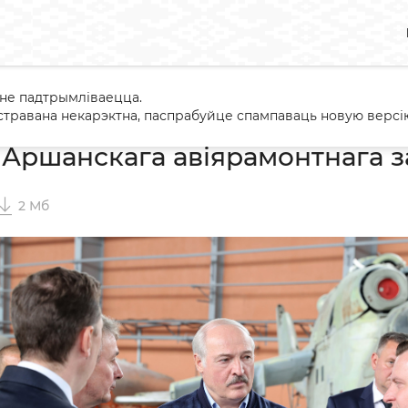
 не падтрымліваецца.
ы
Наведванне Аршанскага авіярамонтнага завода
травана некарэктна, паспрабуйце спампаваць новую версію
Аршанскага авіярамонтнага з
2 Мб