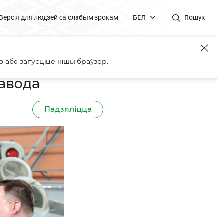
Версія для людзей са слабым зрокам
БЕЛ
Пошук
 або запусціце іншы браўзер.
авода
Падзяліцца