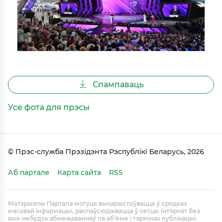
Спампаваць
Усе фота для прэсы
© Прэс-служба Прэзідэнта Рэспублікі Беларусь, 2026
Аб партале
Карта сайта
RSS
Матэрыялы Партала могуць выкарыстоўвацца ў сродках
масавай інфармацыі, распаўсюджвацца ў сетцы Інтэрнэт без
якіх-небудзь абмежаванняў па аб’ёме і тэрмінах публікацыі.