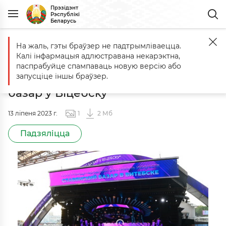
Прэзідэнт
Рэспублікі
Беларусь
На жаль, гэты браўзер не падтрымліваецца.
Галоўная
Фота для прэсы
Адкрыццё XXXII Міжнароднага фестыва
Калі інфармацыя адлюстравана некарэктна,
Адкрыццё XXXII Міжнароднага
паспрабуйце спампаваць новую версію або
фестывалю мастацтваў "Славянскі
запусціце іншы браўзер.
базар у Віцебску"
13 ліпеня 2023
г.
1
2 Мб
Падзяліцца