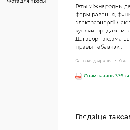
Фота для прэсы
Гэты міжнародны д
фарміравання, функ
электраэнергіі Саю
купляй-продажам эл
Дагавор таксама выз
правы і абавязкі.
Саюзная дзяржава
Указ
Спампаваць 376uk
Глядзіце такс