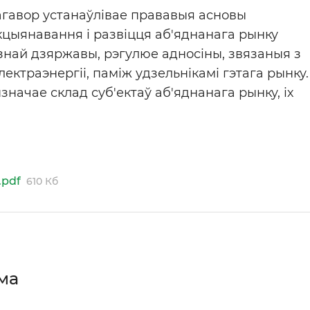
агавор устанаўлівае прававыя асновы
цыянавання і развіцця аб'яднанага рынку
знай дзяржавы, рэгулюе адносіны, звязаныя з
ектраэнергіі, паміж удзельнікамі гэтага рынку.
начае склад суб'ектаў аб'яднанага рынку, іх
.pdf
610 Кб
ама