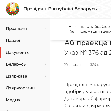
Прэзідэнт Рэспублікі Беларусь
На жаль, гэты браўзер
Прэзідэнт
Галоўная
Афіцыйныя да
Калі інфармацыя адлюс
Падзеі
Аб праекце 
Указ № 376 ад 2
Дакументы
Беларусь
27 лістапада 2023 г.
Дзяржава
Прэзідэнт Беларусі
Дзяржорганы
адобрыў у якасці а
Дагавора аб фармір
Медыя
Саюзнай дзяржавы