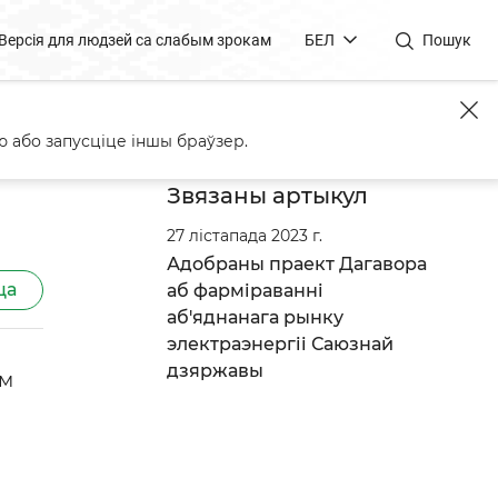
Версія для людзей са слабым зрокам
БЕЛ
Пошук
 або запусціце іншы браўзер.
Звязаны артыкул
27 лістапада 2023 г.
Адобраны праект Дагавора
ца
аб фарміраванні
аб'яднанага рынку
электраэнергіі Саюзнай
дзяржавы
ім