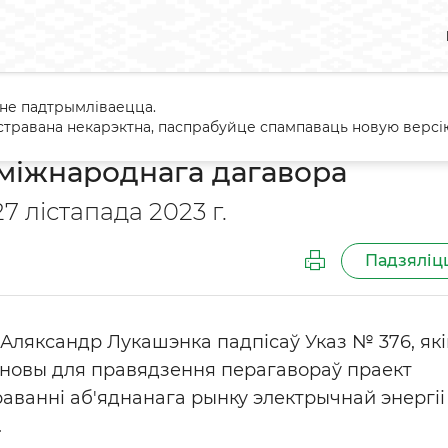
 не падтрымліваецца.
кументы
Аб праекце міжнароднага дагавора
травана некарэктна, паспрабуйце спампаваць новую версію
міжнароднага дагавора
7 лістапада 2023 г.
Падзяліц
 Аляксандр Лукашэнка падпісаў Указ № 376, як
сновы для правядзення перагавораў праект
аванні аб'яднанага рынку электрычнай энергіі
.