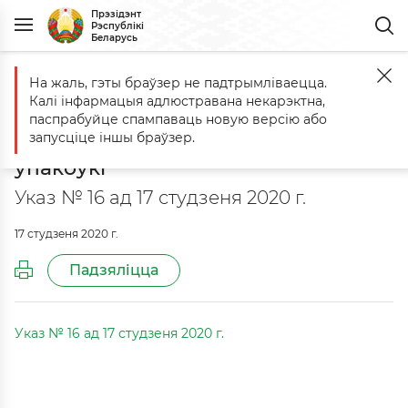
Прэзідэнт
Рэспублікі
Беларусь
На жаль, гэты браўзер не падтрымліваецца.
Галоўная
Афіцыйныя дакументы
Аб удасканаленні парадку абых
Калі інфармацыя адлюстравана некарэктна,
Аб удасканаленні парадку
паспрабуйце спампаваць новую версію або
абыходжання з адходамі тавараў і
запусціце іншы браўзер.
ўпакоўкі
Указ № 16 ад 17 студзеня 2020 г.
17 студзеня 2020 г.
Падзяліцца
Указ № 16 ад 17 студзеня 2020 г.