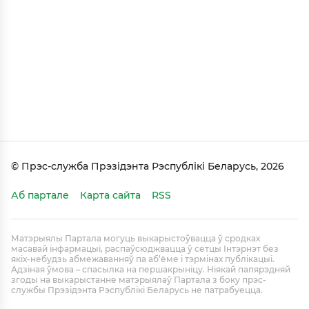
© Прэс-служба Прэзідэнта Рэспублікі Беларусь, 2026
Аб партале
Карта сайта
RSS
Матэрыялы Партала могуць выкарыстоўвацца ў сродках
масавай інфармацыі, распаўсюджвацца ў сетцы Інтэрнэт без
якіх-небудзь абмежаванняў па аб’ёме і тэрмінах публікацыі.
Адзіная ўмова – спасылка на першакрыніцу. Ніякай папярэдняй
згоды на выкарыстанне матэрыялаў Партала з боку прэс-
службы Прэзідэнта Рэспублікі Беларусь не патрабуецца.