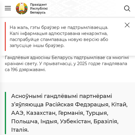
Прэзідэнт
Рэспублікі
Беларусь
На жаль, гэты браўзер не падтрымліваецца.
Галоўная
Беларусь
Эканоміка
Знешні гандаль
Ключавыя ган
Калі інфармацыя адлюстравана некарэктна,
Ключавыя гандлёвыя партнёры
паспрабуйце спампаваць новую версію або
запусціце іншы браўзер.
Гандлёвыя адносіны Беларусь падтрымлівае са многімі
краінамі свету. У прыватнасці, у 2025 годзе гандлявала
са 196 дзяржавамі.
Асноўнымі гандлёвымі партнёрамі
з’яўляюцца Расійская Федэрацыя, Кітай,
ААЭ, Казахстан, Германія, Турцыя,
Польшча, Індыя, Узбекістан, Бразілія,
Італія.