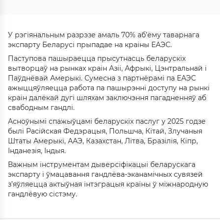
У рэгіянальным разрэзе амаль 70% аб’ёму таварнага
экспарту Беларусі прыпадае на краіны ЕАЭС.
Паступова пашыраецца прысутнасць беларускіх
вытворцаў на рынках краін Азіі, Афрыкі, Цэнтральнай і
Паўднёвай Амерыкі. Сумесна з партнёрамі па ЕАЭС
ажыццяўляецца работа па пашырэнні доступу на рынкі
краін далёкай дугі шляхам заключэння пагадненняў аб
свабодным гандлі.
Асноўнымі спажыўцамі беларускіх паслуг у 2025 годзе
былі Расійская Федэрацыя, Польшча, Кітай, Злучаныя
Штаты Амерыкі, ААЭ, Казахстан, Літва, Бразілія, Кіпр,
Інданезія, Індыя.
Важным інструментам дыверсіфікацыі беларускага
экспарту і ўмацавання гандлёва-эканамічных сувязей
з’яўляецца актыўная інтэграцыя краіны ў міжнародную
гандлёвую сістэму.