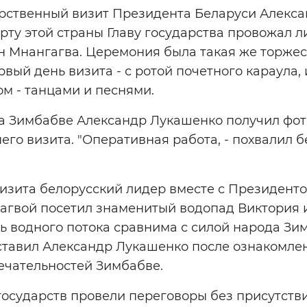
рственный визит Президента Беларуси Алекса
рту этой страны Главу государства провожал 
 Мнангагва. Церемония была такая же торжест
рвый день визита - с ротой почетного караула
м - танцами и песнями.
ра Зимбабве Александр Лукашенко получил фо
о визита. "Оперативная работа, - похвалил бе
визита белорусский лидер вместе с Президент
гвой посетил знаменитый водопад Виктория и
водного потока сравнима с силой народа Зимб
ставил Александр Лукашенко после ознакомлен
ечательностей Зимбабве.
государств провели переговоры без присутстви