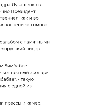
ндра Лукашенко в
лично Президент
венная, как и во
, исполнением гимнов
тоальбом с памятными
лорусский лидер. -
ом Зимбабве
 контактный зоопарк.
абве", - такую
ия с одной из
я прессы и камер.