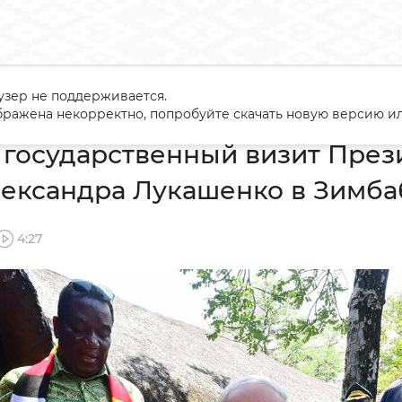
узер не поддерживается.
шился государственный визит Президента Беларуси Александ
ражена некорректно, попробуйте скачать новую версию ил
государственный визит През
лександра Лукашенко в Зимба
4:27