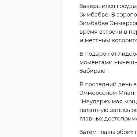
Завершился госуда
Зимбабве. В аэропо
Зимбабве Эммерсон
время встречи в пе
и местным колорито
В подарок от лиде
моментами нынешнег
Забираю".
В последний день 
Эммерсоном Мнанга
"Неудержимая мощь 
памятную запись о
главных достоприм
Затем главы обоих 