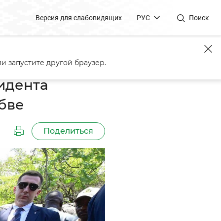
Версия для слабовидящих
РУС
Поиск
ра Лукашенко в Зимбабве
и запустите другой браузер.
идента
бве
Поделиться