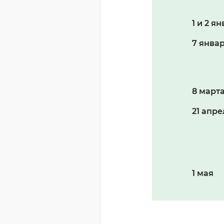
1 и 2 я
7 янва
8 март
21 апре
1 мая