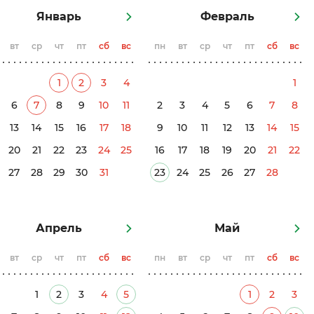
Январь
Февраль
вт
ср
чт
пт
сб
вс
пн
вт
ср
чт
пт
сб
вс
1
2
3
4
1
6
7
8
9
10
11
2
3
4
5
6
7
8
13
14
15
16
17
18
9
10
11
12
13
14
15
20
21
22
23
24
25
16
17
18
19
20
21
22
27
28
29
30
31
23
24
25
26
27
28
Апрель
Май
вт
ср
чт
пт
сб
вс
пн
вт
ср
чт
пт
сб
вс
1
2
3
4
5
1
2
3