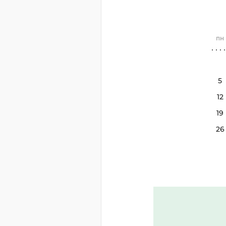
пн
5
12
19
26