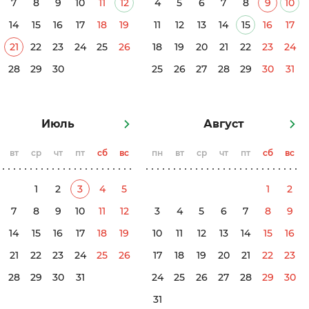
7
8
9
10
11
12
4
5
6
7
8
9
10
14
15
16
17
18
19
11
12
13
14
15
16
17
21
22
23
24
25
26
18
19
20
21
22
23
24
28
29
30
25
26
27
28
29
30
31
Июль
Август
вт
ср
чт
пт
сб
вс
пн
вт
ср
чт
пт
сб
вс
1
2
3
4
5
1
2
7
8
9
10
11
12
3
4
5
6
7
8
9
14
15
16
17
18
19
10
11
12
13
14
15
16
21
22
23
24
25
26
17
18
19
20
21
22
23
28
29
30
31
24
25
26
27
28
29
30
31