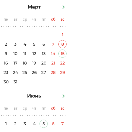
Март
пн
вт
ср
чт
пт
сб
вс
1
2
3
4
5
6
7
8
9
10
11
12
13
14
15
16
17
18
19
20
21
22
23
24
25
26
27
28
29
30
31
Июнь
пн
вт
ср
чт
пт
сб
вс
1
2
3
4
5
6
7