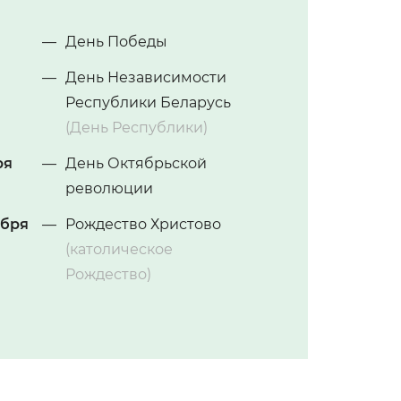
—
День Победы
—
День Независимости
Республики Беларусь
(День Республики)
ря
—
День Октябрьской
революции
абря
—
Рождество Христово
(католическое
Рождество)