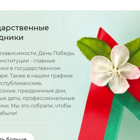
дарственные
дники
езависимости, День Победы,
онституции - главные
ики в государственном
аре. Также в нашем графике
спубликанские,
озные, праздничные дни,
ые даты, профессиональные
ки. Мы это собрали, чтобы
забыли!
ть больше