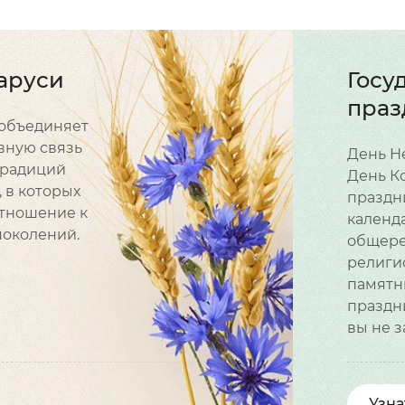
аруси
Госу
праз
о объединяет
вную связь
День Н
 традиций
День К
 в которых
праздн
тношение к
календ
околений.
общере
религи
памятн
праздни
вы не 
Узна