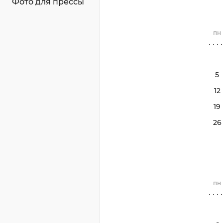
Фото для прессы
пн
5
12
19
26
пн