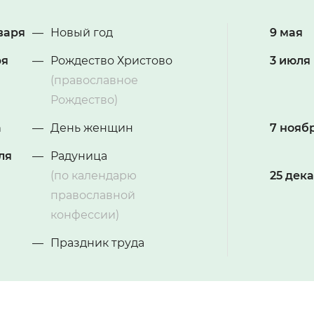
нваря
—
Новый год
9 мая
ря
—
Рождество Христово
3 июля
(православное
Рождество)
а
—
День женщин
7 нояб
ля
—
Радуница
(по календарю
25 дек
православной
конфессии)
—
Праздник труда