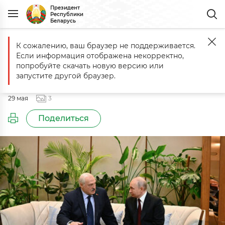
Президент
Республики
Беларусь
К сожалению, ваш браузер не поддерживается.
Главная
События
Встреча с Президентом России Владимиром
Если информация отображена некорректно,
Встреча с Президентом России
попробуйте скачать новую версию или
Владимиром Путиным
запустите другой браузер.
29 мая
3
Поделиться