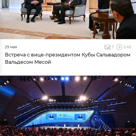
29 мая
7
2:49
Встреча с вице-президентом Кубы Сальвадором
Вальдесом Месой