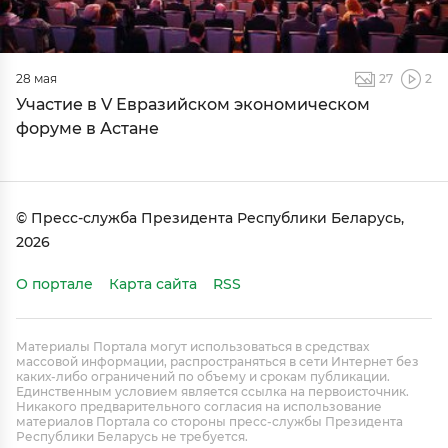
28 мая
27
2
Участие в V Евразийском экономическом
форуме в Астане
© Пресс-служба Президента Республики Беларусь,
2026
О портале
Карта сайта
RSS
Материалы Портала могут использоваться в средствах
массовой информации, распространяться в сети Интернет без
каких-либо ограничений по объему и срокам публикации.
Единственным условием является ссылка на первоисточник.
Никакого предварительного согласия на использование
материалов Портала со стороны пресс-службы Президента
Республики Беларусь не требуется.