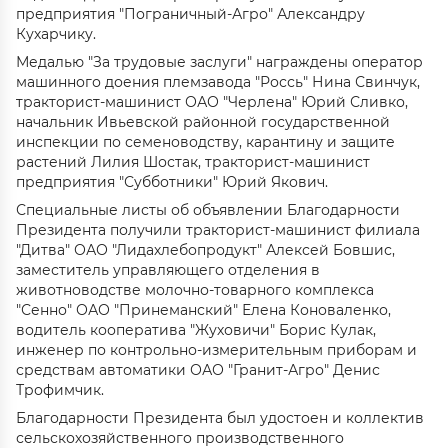
предприятия "Пограничный-Агро" Александру
Кухарчику.
Медалью "За трудовые заслуги" награждены оператор
машинного доения племзавода "Россь" Нина Свинчук,
тракторист-машинист ОАО "Черлена" Юрий Сливко,
начальник Ивьевской районной государственной
инспекции по семеноводству, карантину и защите
растений Лилия Шостак, тракторист-машинист
предприятия "Субботники" Юрий Якович.
Специальные листы об объявлении Благодарности
Президента получили тракторист-машинист филиала
"Дитва" ОАО "Лидахлебопродукт" Алексей Бовшис,
заместитель управляющего отделения в
животноводстве молочно-товарного комплекса
"Сенно" ОАО "Принеманский" Елена Коноваленко,
водитель кооператива "Жуховичи" Борис Кулак,
инженер по контрольно-измерительным приборам и
средствам автоматики ОАО "Гранит-Агро" Денис
Трофимчик.
Благодарности Президента был удостоен и коллектив
сельскохозяйственного производственного