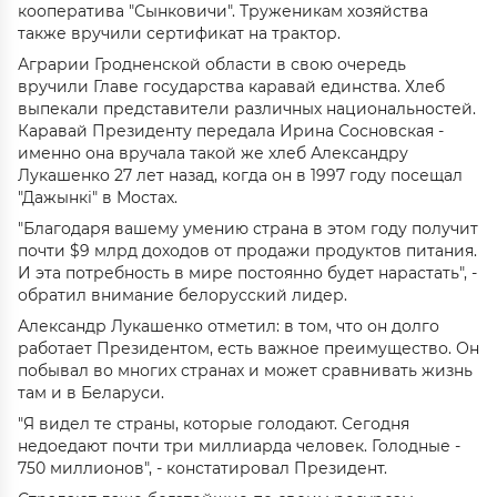
кооператива "Сынковичи". Труженикам хозяйства
также вручили сертификат на трактор.
Аграрии Гродненской области в свою очередь
вручили Главе государства каравай единства. Хлеб
выпекали представители различных национальностей.
Каравай Президенту передала Ирина Сосновская -
именно она вручала такой же хлеб Александру
Лукашенко 27 лет назад, когда он в 1997 году посещал
"Дажынкі" в Мостах.
"Благодаря вашему умению страна в этом году получит
почти $9 млрд доходов от продажи продуктов питания.
И эта потребность в мире постоянно будет нарастать", -
обратил внимание белорусский лидер.
Александр Лукашенко отметил: в том, что он долго
работает Президентом, есть важное преимущество. Он
побывал во многих странах и может сравнивать жизнь
там и в Беларуси.
"Я видел те страны, которые голодают. Сегодня
недоедают почти три миллиарда человек. Голодные -
750 миллионов", - констатировал Президент.