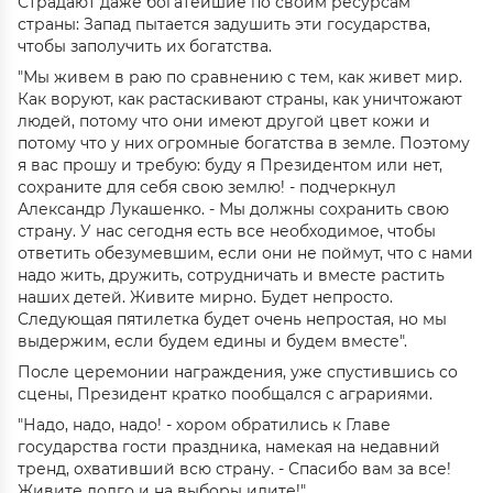
Страдают даже богатейшие по своим ресурсам
страны: Запад пытается задушить эти государства,
чтобы заполучить их богатства.
"Мы живем в раю по сравнению с тем, как живет мир.
Как воруют, как растаскивают страны, как уничтожают
людей, потому что они имеют другой цвет кожи и
потому что у них огромные богатства в земле. Поэтому
я вас прошу и требую: буду я Президентом или нет,
сохраните для себя свою землю! - подчеркнул
Александр Лукашенко. - Мы должны сохранить свою
страну. У нас сегодня есть все необходимое, чтобы
ответить обезумевшим, если они не поймут, что с нами
надо жить, дружить, сотрудничать и вместе растить
наших детей. Живите мирно. Будет непросто.
Следующая пятилетка будет очень непростая, но мы
выдержим, если будем едины и будем вместе".
После церемонии награждения, уже спустившись со
сцены, Президент кратко пообщался с аграриями.
"Надо, надо, надо! - хором обратились к Главе
государства гости праздника, намекая на недавний
тренд, охвативший всю страну. - Спасибо вам за все!
Живите долго и на выборы идите!"