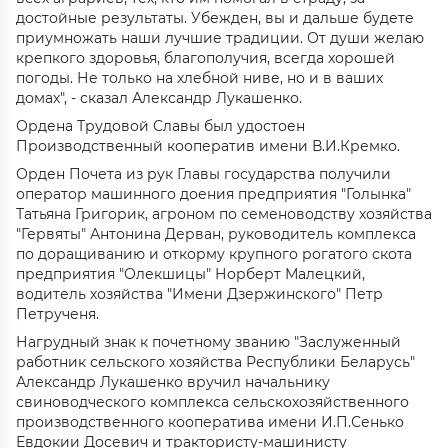
достойные результаты. Убежден, вы и дальше будете
приумножать наши лучшие традиции. От души желаю
крепкого здоровья, благополучия, всегда хорошей
погоды. Не только на хлебной ниве, но и в ваших
домах", - сказал Александр Лукашенко.
Ордена Трудовой Славы был удостоен
Производственный кооператив имени В.И.Кремко.
Орден Почета из рук Главы государства получили
оператор машинного доения предприятия "Голынка"
Татьяна Григорик, агроном по семеноводству хозяйства
"Гервяты" Антонина Дерван, руководитель комплекса
по доращиванию и откорму крупного рогатого скота
предприятия "Олекшицы" Норберт Малецкий,
водитель хозяйства "Имени Дзержинского" Петр
Петрученя.
Нагрудный знак к почетному званию "Заслуженный
работник сельского хозяйства Республики Беларусь"
Александр Лукашенко вручил начальнику
свиноводческого комплекса сельскохозяйственного
производственного кооператива имени И.П.Сенько
Евдокии Досевич и трактористу-машинисту