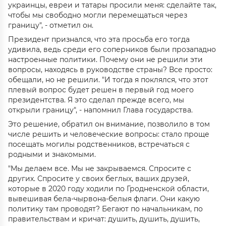
украинцы, евреи и татары просили меня: сделайте так,
чтобы мы свободно могли перемещаться через
границу", - отметил он.
Президент признался, что эта просьба его тогда
удивила, ведь среди его соперников были прозападно
настроенные политики. Почему они не решили эти
вопросы, находясь в руководстве страны? Все просто:
обещали, но не решили. "И тогда я поклялся, что этот
плевый вопрос будет решен в первый год моего
президентства. Я это сделал прежде всего, мы
открыли границу", - напомнил Глава государства.
Это решение, обратил он внимание, позволило в том
числе решить и человеческие вопросы: стало проще
посещать могилы родственников, встречаться с
родными и знакомыми.
"Мы делаем все. Мы не закрываемся. Спросите с
других. Спросите у своих беглых, ваших друзей,
которые в 2020 году ходили по Гродненской области,
вывешивая бела-чырвона-белыя флаги. Они какую
политику там проводят? Бегают по начальникам, по
правительствам и кричат: душить, душить, душить,