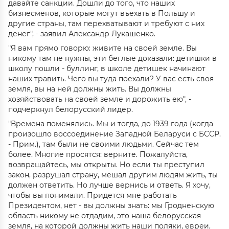
давайте санкции. Дошли до того, что наших
бизнесменов, которые могут въехать в Польшу и
другие страны, там перехватывают и требуют с них
денег", - заявил Александр Лукашенко.
"Я вам прямо говорю: живите на своей земле. Вы
никому там не нужны, эти беглые доказали: детишки в
школу пошли - буллинг, в школе детишек начинают
наших травить. Чего вы туда поехали? У вас есть своя
земля, вы на ней должны жить. Вы должны
хозяйствовать на своей земле и дорожить ею", -
подчеркнул белорусский лидер.
"Времена поменялись. Мы и тогда, до 1939 года (когда
произошло воссоединение Западной Беларуси с БССР.
- Прим.), там были не своими людьми. Сейчас тем
более. Многие просятся: верните. Пожалуйста,
возвращайтесь, мы открыты. Но если ты преступил
закон, разрушал страну, мешал другим людям жить, ты
должен ответить. Но лучше вернись и ответь. Я хочу,
чтобы вы понимали. Придется мне работать
Президентом, нет - вы должны знать: мы Гродненскую
область никому не отдадим, это наша белорусская
земля, на которой должны жить наши поляки, евреи,