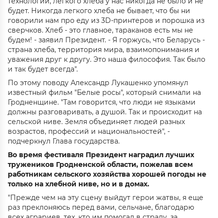
технологии, легкого хлеба у нас никогда не было и не
будет. Никогда легкого хлеба не бывает, что бы ни
говорили нам про еду из 3D-принтеров и порошка из
сверчков. Хлеб - это главное, тараканов есть мы не
будем! - заявил Президент. - Я горжусь, что Беларусь -
страна хлеба, территория мира, взаимопонимания и
уважения друг к другу. Это наша философия. Так было
и так будет всегда".
По этому поводу Александр Лукашенко упомянул
известный фильм "Белые росы", который снимали на
Гродненщине. "Там говорится, что люди не языками
должны разговаривать, а душой. Так и происходит на
сельской ниве. Земля объединяет людей разных
возрастов, профессий и национальностей", -
подчеркнул Глава государства.
Во время фестиваля Президент наградил лучших
тружеников Гродненской области, пожелав всем
работникам сельского хозяйства хорошей погоды не
только на хлебной ниве, но и в домах.
"Прежде чем на эту сцену выйдут герои жатвы, я еще
раз преклоняюсь перед вами, сельчане, благодарю
всех аграриев, тех, кто им помогал в страду, за