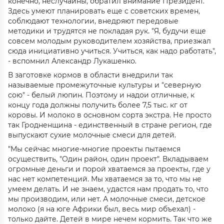
конечно, неслучайны, обратил внимание Президент.
Здесь умеют планировать еще с советских времен,
соблюдают технологии, внедряют передовые
методики и трудятся не покладая рук. "Я, будучи еще
совсем молодым руководителем хозяйства, приезжал
сюда инициативно учиться. Учиться, как надо работать",
- вспомнил Александр Лукашенко.
В заготовке кормов в области внедрили так
называемые промежуточные культуры и "cеверную
сою" - белый люпин. Поэтому и надои отличные, к
концу года должны получить более 7,5 тыс. кг от
коровы. И молоко в основном сорта экстра. Не просто
так Гродненщина - единственный в стране регион, где
выпускают сухие молочные смеси для детей.
"Мы сейчас многие-многие проекты пытаемся
осуществить, "Один район, один проект". Вкладываем
огромные деньги и порой хватаемся за проекты, где у
нас нет компетенций. Мы хватаемся за то, что мы не
умеем делать. И не знаем, удастся нам продать то, что
мы производим, или нет. А молочные смеси, детское
молоко (я на юге Африки был, весь мир объехал) -
только дайте. Детей в мире нечем кормить. Так что же