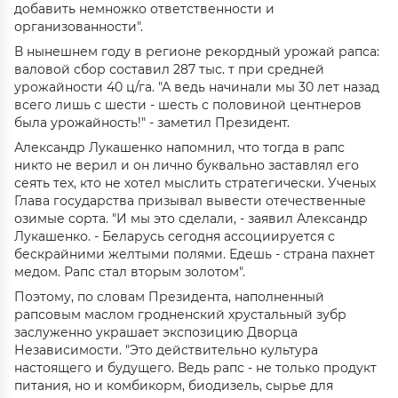
добавить немножко ответственности и
организованности".
В нынешнем году в регионе рекордный урожай рапса:
валовой сбор составил 287 тыс. т при средней
урожайности 40 ц/га. "А ведь начинали мы 30 лет назад
всего лишь с шести - шесть с половиной центнеров
была урожайность!" - заметил Президент.
Александр Лукашенко напомнил, что тогда в рапс
никто не верил и он лично буквально заставлял его
сеять тех, кто не хотел мыслить стратегически. Ученых
Глава государства призывал вывести отечественные
озимые сорта. "И мы это сделали, - заявил Александр
Лукашенко. - Беларусь сегодня ассоциируется с
бескрайними желтыми полями. Едешь - страна пахнет
медом. Рапс стал вторым золотом".
Поэтому, по словам Президента, наполненный
рапсовым маслом гродненский хрустальный зубр
заслуженно украшает экспозицию Дворца
Независимости. "Это действительно культура
настоящего и будущего. Ведь рапс - не только продукт
питания, но и комбикорм, биодизель, сырье для