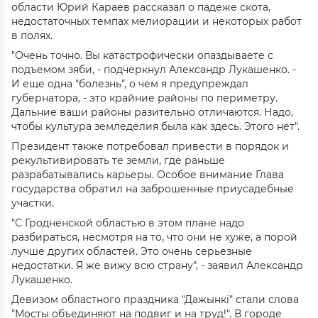
области Юрий Караев рассказал о падеже скота,
недостаточных темпах мелиорации и некоторых работ
в полях.
"Очень точно. Вы катастрофически опаздываете с
подъемом зяби, - подчеркнул Александр Лукашенко. -
И еще одна "болезнь", о чем я предупреждал
губернатора, - это крайние районы по периметру.
Дальние ваши районы разительно отличаются. Надо,
чтобы культура земледелия была как здесь. Этого нет".
Президент также потребовал привести в порядок и
рекультивировать те земли, где раньше
разрабатывались карьеры. Особое внимание Глава
государства обратил на заброшенные приусадебные
участки.
"С Гродненской областью в этом плане надо
разбираться, несмотря на то, что они не хуже, а порой
лучше других областей. Это очень серьезные
недостатки. Я же вижу всю страну", - заявил Александр
Лукашенко.
Девизом областного праздника "Дажынкі" стали слова
"Мосты объединяют на подвиг и на труд!". В городе