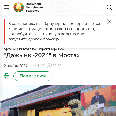
Президент
Республики
Беларусь
К сожалению, ваш браузер не поддерживается.
Главная
События
Торжественная церемония чествования аграри
Если информация отображена некорректно,
Торжественная церемония
попробуйте скачать новую версию или
чествования аграриев на
запустите другой браузер.
фестивале-ярмарке
"Дажынкі-2024" в Мостах
2 ноября 2024 г.
40
38:08
Поделиться