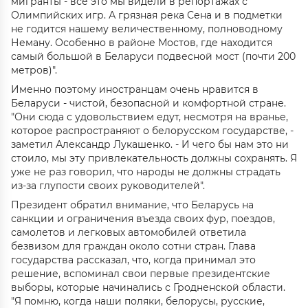
мигранты - все это мы видели в репортажах с
Олимпийских игр. А грязная река Сена и в подметки
не годится нашему величественному, полноводному
Неману. Особенно в районе Мостов, где находится
самый большой в Беларуси подвесной мост (почти 200
метров)".
Именно поэтому иностранцам очень нравится в
Беларуси - чистой, безопасной и комфортной стране.
"Они сюда с удовольствием едут, несмотря на вранье,
которое распространяют о белорусском государстве, -
заметил Александр Лукашенко. - И чего бы нам это ни
стоило, мы эту привлекательность должны сохранять. Я
уже не раз говорил, что народы не должны страдать
из-за глупости своих руководителей".
Президент обратил внимание, что Беларусь на
санкции и ограничения въезда своих фур, поездов,
самолетов и легковых автомобилей ответила
безвизом для граждан около сотни стран. Глава
государства рассказал, что, когда принимал это
решение, вспоминал свои первые президентские
выборы, которые начинались с Гродненской области.
"Я помню, когда наши поляки, белорусы, русские,