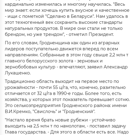
кардинально изменилась и многому научилась. "Весь
мир знает: если хочешь купить вкусное и качественное
- ищи с пометкой "Сделано в Беларуси". Нам удалось в
этот техногенный век сохранить высокие стандарты
натуральных продуктов. В мире они стали не только
брендом, но уже трендом", - отметил Президент.
По его словам, Гродненщина как один из аграрных
лидеров поступательно движется вперед по всем
направлениям. Собранные в этом году свыше 2,2 млн т
главного белорусского золота - зерновых и
зернобобовых культур - впечатляют, заявил Александр
Лукашенко.
Традиционно область выходит на первое место по
урожайности - почти 55 ц/га, что, конечно, разительно
отличается от 32 ц/га в 1990-е годы. Более того, есть
хозяйства, у которых этот показатель превышает сотню.
Это сельхозпредприятия Гродненского района: имени
В.И.Кремко, "Свислочь" и "Гродненский".
"Настало время брать новые рубежи - устойчиво
выходить на 2,5 млн т по намолотам, - поставил задачу
Глава государства. - Для этого в области есть все. Надо