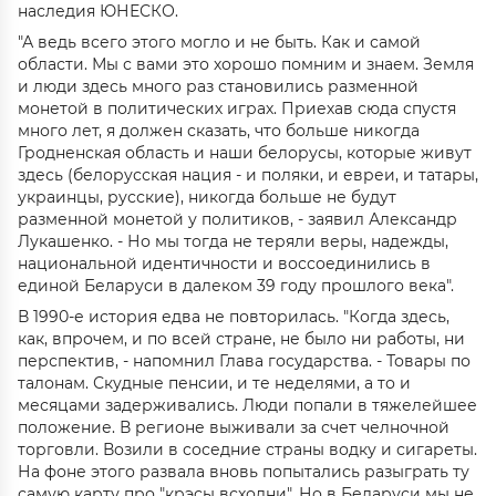
наследия ЮНЕСКО.
"А ведь всего этого могло и не быть. Как и самой
области. Мы с вами это хорошо помним и знаем. Земля
и люди здесь много раз становились разменной
монетой в политических играх. Приехав сюда спустя
много лет, я должен сказать, что больше никогда
Гродненская область и наши белорусы, которые живут
здесь (белорусская нация - и поляки, и евреи, и татары,
украинцы, русские), никогда больше не будут
разменной монетой у политиков, - заявил Александр
Лукашенко. - Но мы тогда не теряли веры, надежды,
национальной идентичности и воссоединились в
единой Беларуси в далеком 39 году прошлого века".
В 1990-е история едва не повторилась. "Когда здесь,
как, впрочем, и по всей стране, не было ни работы, ни
перспектив, - напомнил Глава государства. - Товары по
талонам. Скудные пенсии, и те неделями, а то и
месяцами задерживались. Люди попали в тяжелейшее
положение. В регионе выживали за счет челночной
торговли. Возили в соседние страны водку и сигареты.
На фоне этого развала вновь попытались разыграть ту
самую карту про "крэсы всходни". Но в Беларуси мы не