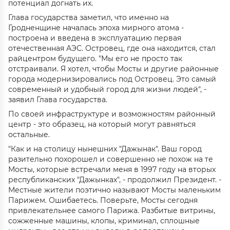
потенциал догнать их.
Глава государства заметил, что именно на
Гродненщине началась эпоха мирного атома -
построена и введена в эксплуатацию первая
отечественная АЭС. Островец, где она находится, стал
райцентром будущего. "Мы его не просто так
отстраивали. Я хотел, чтобы Мосты и другие районные
города модернизировались под Островец. Это самый
современный и удобный город для жизни людей", -
заявил Глава государства.
По своей инфраструктуре и возможностям районный
центр - это образец, на который могут равняться
остальные.
"Как и на столицу нынешних "Дажынак". Ваш город
разительно похорошел и совершенно не похож на те
Мосты, которые встречали меня в 1997 году на вторых
республиканских "Дажынках", - продолжил Президент. -
Местные жители поэтично называют Мосты маленьким
Парижем. Ошибаетесь. Поверьте, Мосты сегодня
привлекательнее самого Парижа. Разбитые витрины,
сожженные машины, клопы, криминал, сплошные