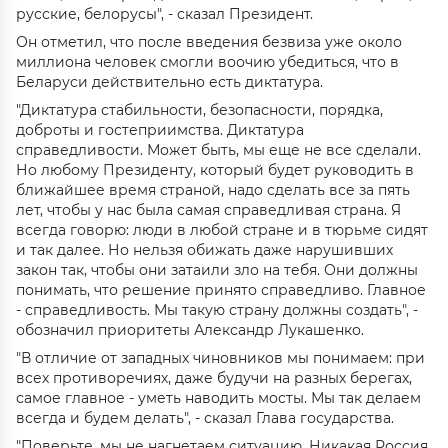
русские, белорусы", - сказал Президент.
Он отметил, что после введения безвиза уже около
миллиона человек смогли воочию убедиться, что в
Беларуси действительно есть диктатура.
"Диктатура стабильности, безопасности, порядка,
доброты и гостеприимства. Диктатура
справедливости. Может быть, мы еще не все сделали.
Но любому Президенту, который будет руководить в
ближайшее время страной, надо сделать все за пять
лет, чтобы у нас была самая справедливая страна. Я
всегда говорю: люди в любой стране и в тюрьме сидят
и так далее. Но нельзя обижать даже нарушивших
закон так, чтобы они затаили зло на тебя. Они должны
понимать, что решение принято справедливо. Главное
- справедливость. Мы такую страну должны создать", -
обозначил приоритеты Александр Лукашенко.
"В отличие от западных чиновников мы понимаем: при
всех противоречиях, даже будучи на разных берегах,
самое главное - уметь наводить мосты. Мы так делаем
всегда и будем делать", - сказал Глава государства.
"Поверьте, мы не нагнетаем ситуацию. Никакая Россия