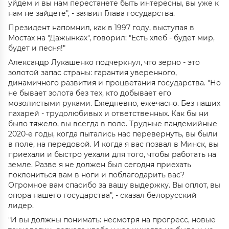
уйдем и вы нам перестанете быть интересны, вы уже к
нам не зайдете", - заявил Глава государства.
Президент напомнил, как в 1997 году, выступая в
Мостах на "Дажынках", говорил: "Есть хлеб - будет мир,
будет и песня!"
Александр Лукашенко подчеркнул, что зерно - это
золотой запас страны: гарантия уверенного,
динамичного развития и процветания государства. "Но
не бывает золота без тех, кто добывает его
мозолистыми руками. Ежедневно, ежечасно. Без наших
пахарей - трудолюбивых и ответственных. Как бы ни
было тяжело, вы всегда в поле. Трудные пандемийные
2020-е годы, когда пытались нас перевернуть, вы были
в поле, на передовой. И когда я вас позвал в Минск, вы
приехали и быстро уехали для того, чтобы работать на
земле. Разве я не должен был сегодня приехать
поклониться вам в ноги и поблагодарить вас?
Огромное вам спасибо за вашу выдержку. Вы оплот, вы
опора нашего государства", - сказал белорусский
лидер.
"И вы должны понимать: несмотря на прогресс, новые