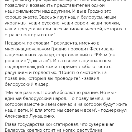
позволили возвысить представителей одной
национальности над другими. И вы в Гродно это
хорошо знаете. Здесь живут наши белорусы, наши
украинцы, наши русские, наши евреи, наши поляки,
наши представители всех национальностей, которых в
стране полторы сотни".
Недаром, по словам Президента, именно в
многонациональном Гродно проходит Фестиваль
национальных культур, стартовавший в 1996-м (он
ровесник "Дажынак"). И на своем национальном
подворье каждый хозяин примет любого гостя с
радушием и гордостью. "Приятно смотреть на
праздник, который вы проводите", - заявил
белорусский лидер.
"Мы все разные. Порой абсолютно разные. Но мы -
единый белорусский народ. По праву земли, на
которой вместе живем сейчас и на которой будут жить
наши дети. И для этого мы сделаем всем", - подчеркнул
Александр Лукашенко.
Глава государства констатировал, что суверенная
Беларусь крепко стоит на ногах, республика