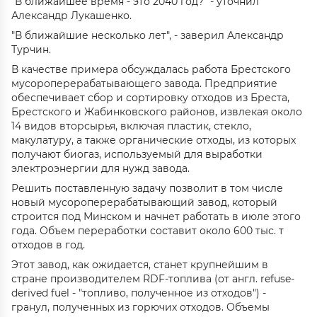
"В ближайшее время - это 2040 год?" - уточнил
Александр Лукашенко.
"В ближайшие несколько лет", - заверил Александр
Турчин.
В качестве примера обсуждалась работа Брестского
мусороперерабатывающего завода. Предприятие
обеспечивает сбор и сортировку отходов из Бреста,
Брестского и Жабинковского районов, извлекая около
14 видов вторсырья, включая пластик, стекло,
макулатуру, а также органические отходы, из которых
получают биогаз, используемый для выработки
электроэнергии для нужд завода.
Решить поставленную задачу позволит в том числе
новый мусороперерабатывающий завод, который
строится под Минском и начнет работать в июле этого
года. Объем переработки составит около 600 тыс. т
отходов в год.
Этот завод, как ожидается, станет крупнейшим в
стране производителем RDF-топлива (от англ. refuse-
derived fuel - "топливо, полученное из отходов") -
гранул, полученных из горючих отходов. Объемы