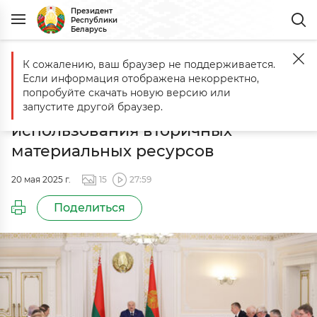
Президент
Республики
Беларусь
К сожалению, ваш браузер не поддерживается.
Главная
События
Совещание по вопросам обращения с отходам
Если информация отображена некорректно,
Совещание по вопросам
попробуйте скачать новую версию или
обращения с отходами и
запустите другой браузер.
использования вторичных
материальных ресурсов
20 мая 2025 г.
15
27:59
Поделиться