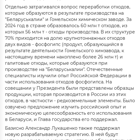
Отдельно затрагивался вопрос переработки отходов,
которые образуются в результате производства на
"Беларуськалии" и Гомельском химическом заводе. За
2024 год в стране образовалось 60 млн т отходов, из
которых 56 млн т - отходы производства. В их структуре
70% приходится на долю крупнотоннажных отходов
двух видов - фосфогипс (продукт, образующийся в
результате деятельности Гомельского химзавода, к
настоящему времени накоплено более 26 млн т) и
галитовые отходы, которые образуются при
производстве на "Беларуськалии". Отечественные
специалисты изучили опыт Российской Федерации в
части использования отходов фосфогипса. На
совещании у Президента были представлены образцы
продукции, которая производится в России из этих
отходов, в частности - редкоземельные элементы. Было
озвучено предложение изучить российский опыт и
экономическую целесообразность его использования
в Беларуси, и Глава государства его поддержал.
Базисно Александр Лукашенко также поддержал
новую разрабатываемую стратегию. В ней будут