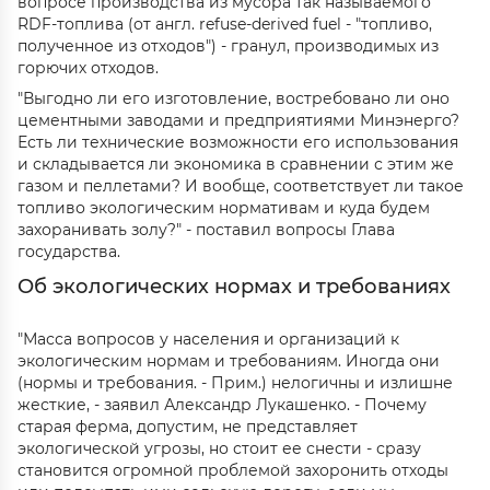
вопросе производства из мусора так называемого
RDF-топлива (от англ. refuse-derived fuel - "топливо,
полученное из отходов") - гранул, производимых из
горючих отходов.
"Выгодно ли его изготовление, востребовано ли оно
цементными заводами и предприятиями Минэнерго?
Есть ли технические возможности его использования
и складывается ли экономика в сравнении с этим же
газом и пеллетами? И вообще, соответствует ли такое
топливо экологическим нормативам и куда будем
захоранивать золу?" - поставил вопросы Глава
государства.
Об экологических нормах и требованиях
"Масса вопросов у населения и организаций к
экологическим нормам и требованиям. Иногда они
(нормы и требования. - Прим.) нелогичны и излишне
жесткие, - заявил Александр Лукашенко. - Почему
старая ферма, допустим, не представляет
экологической угрозы, но стоит ее снести - сразу
становится огромной проблемой захоронить отходы