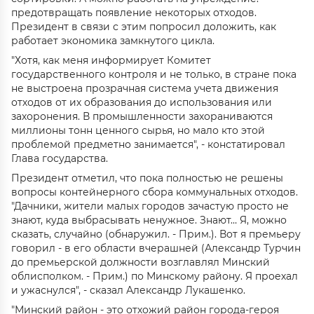
предотвращать появление некоторых отходов.
Президент в связи с этим попросил доложить, как
работает экономика замкнутого цикла.
"Хотя, как меня информирует Комитет
государственного контроля и не только, в стране пока
не выстроена прозрачная система учета движения
отходов от их образования до использования или
захоронения. В промышленности захораниваются
миллионы тонн ценного сырья, но мало кто этой
проблемой предметно занимается", - констатировал
Глава государства.
Президент отметил, что пока полностью не решены
вопросы контейнерного сбора коммунальных отходов.
"Дачники, жители малых городов зачастую просто не
знают, куда выбрасывать ненужное. Знают… Я, можно
сказать, случайно (обнаружил. - Прим.). Вот я премьеру
говорил - в его области вчерашней (Александр Турчин
до премьерской должности возглавлял Минский
облисполком. - Прим.) по Минскому району. Я проехал
и ужаснулся", - сказал Александр Лукашенко.
"Минский район - это отхожий район города-героя