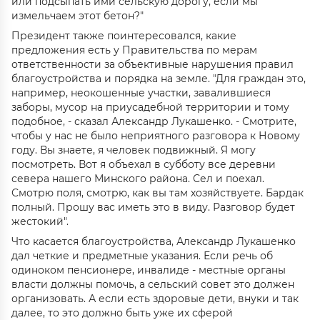
или подсыпать ими сельскую дорогу, если мы
измельчаем этот бетон?"
Президент также поинтересовался, какие
предложения есть у Правительства по мерам
ответственности за объективные нарушения правил
благоустройства и порядка на земле. "Для граждан это,
например, неокошенные участки, завалившиеся
заборы, мусор на приусадебной территории и тому
подобное, - сказал Александр Лукашенко. - Смотрите,
чтобы у нас не было неприятного разговора к Новому
году. Вы знаете, я человек подвижный. Я могу
посмотреть. Вот я объехал в субботу все деревни
севера нашего Минского района. Сел и поехал.
Смотрю поля, смотрю, как вы там хозяйствуете. Бардак
полный. Прошу вас иметь это в виду. Разговор будет
жестокий".
Что касается благоустройства, Александр Лукашенко
дал четкие и предметные указания. Если речь об
одиноком пенсионере, инвалиде - местные органы
власти должны помочь, а сельский совет это должен
организовать. А если есть здоровые дети, внуки и так
далее, то это должно быть уже их сферой