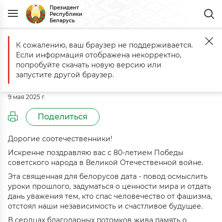
Президент
Республики
Беларусь
К сожалению, ваш браузер не поддерживается.
Главная
События
Поздравление с 80-летием Великой Победы
Если информация отображена некорректно,
Поздравление с 80-летием
попробуйте скачать новую версию или
Великой Победы
запустите другой браузер.
9 мая 2025 г.
Поделиться
Дорогие соотечественники!
Искренне поздравляю вас с 80-летием Победы
советского народа в Великой Отечественной войне.
Эта священная для белорусов дата - повод осмыслить
уроки прошлого, задуматься о ценности мира и отдать
дань уважения тем, кто спас человечество от фашизма,
отстоял наши независимость и счастливое будущее.
В сердцах благодарных потомков жива память о