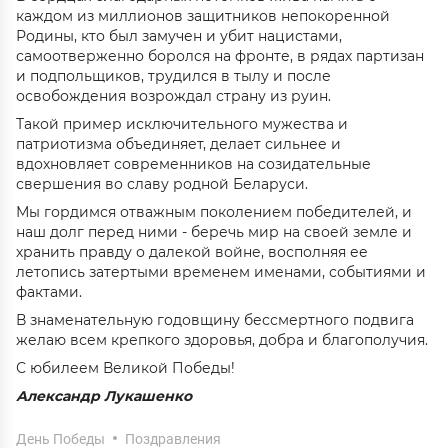
каждом из миллионов защитников непокоренной
Родины, кто был замучен и убит нацистами,
самоотверженно боролся на фронте, в рядах партизан
и подпольщиков, трудился в тылу и после
освобождения возрождал страну из руин.
Такой пример исключительного мужества и
патриотизма объединяет, делает сильнее и
вдохновляет современников на созидательные
свершения во славу родной Беларуси.
Мы гордимся отважным поколением победителей, и
наш долг перед ними - беречь мир на своей земле и
хранить правду о далекой войне, восполняя ее
летопись затертыми временем именами, событиями и
фактами.
В знаменательную годовщину бессмертного подвига
желаю всем крепкого здоровья, добра и благополучия.
С юбилеем Великой Победы!
Александр Лукашенко
День Победы
Поздравления