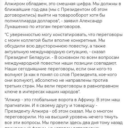
Алжиром обладаем, это смешная цифра. Мы должны в
ближайшие год-два (мы с Президентом об этом
договорились) выйти на товарооборот хотя бы
полмиллиарда долларов", - заявил Александр
Лукашенко по итогам переговоров.
"С уверенностью могу констатировать, что переговоры
с моим коллегой были вполне конкретные. Мы
обсудили всю двустороннюю повестку, а также
актуальную международную ситуацию, - сказал
Президент Беларуси. - В основном по всем вопросам
международной повестки наши позиции совпадают.
Наши сегодняшние переговоры, если они кого-то
волнуют (а как я понял со слов Президента, кое-кого
они волнуют), абсолютно не направлены против
третьих стран. Мы вели переговоры в равноправном
ключе в интересах наших народов".
"Алжир - это глобальные ворота в Африку. В этом наш
прагматизм. И я своему другу и товарищу -
Президенту Алжира - об этом сказал. Мы о многом
переговорили. Но на высший уровень нечего тянуть
все эти вопросы. Мы провели здесь два дня тому назад