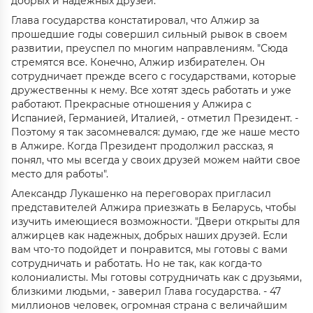
добрых и надежных друзей.
Глава государства констатировал, что Алжир за
прошедшие годы совершил сильный рывок в своем
развитии, преуспел по многим направлениям. "Сюда
стремятся все. Конечно, Алжир избирателен. Он
сотрудничает прежде всего с государствами, которые
дружественны к нему. Все хотят здесь работать и уже
работают. Прекрасные отношения у Алжира с
Испанией, Германией, Италией, - отметил Президент. -
Поэтому я так засомневался: думаю, где же наше место
в Алжире. Когда Президент продолжил рассказ, я
понял, что мы всегда у своих друзей можем найти свое
место для работы".
Александр Лукашенко на переговорах пригласил
представителей Алжира приезжать в Беларусь, чтобы
изучить имеющиеся возможности. "Двери открыты для
алжирцев как надежных, добрых наших друзей. Если
вам что-то подойдет и понравится, мы готовы с вами
сотрудничать и работать. Но не так, как когда-то
колониалисты. Мы готовы сотрудничать как с друзьями,
близкими людьми, - заверил Глава государства. - 47
миллионов человек, огромная страна с величайшим