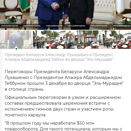
Президент Беларуси Александр Лукашенко и Президент
Алжира Абдельмаджид Теббун во дворце "Эль-Мурадия"
Переговоры Президента Беларуси Александра
Лукашенко с Президентом Алжира Абдельмаджидом
Теббуном прошли 3 декабря во дворце "Эль-Мурадия"
в столице страны.
Официальным переговорам в узком и расширенном
составах предшествовала церемония встречи с
исполнением гимнов двух стран и участием роты
почетного караула.
"В прошлом году мы наработали $50 млн
товарооборота. Для такого потенциала, которым мы с