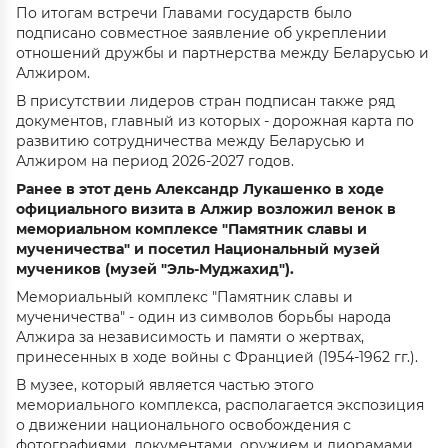
По итогам встречи Главами государств было
подписано совместное заявление об укреплении
отношений дружбы и партнерства между Беларусью и
Алжиром.
В присутствии лидеров стран подписан также ряд
документов, главный из которых - дорожная карта по
развитию сотрудничества между Беларусью и
Алжиром на период 2026-2027 годов.
Ранее в этот день Александр Лукашенко в ходе
официального визита в Алжир возложил венок в
мемориальном комплексе "Памятник славы и
мученичества" и посетил Национальный музей
мучеников (музей "Эль-Муджахид").
Мемориальный комплекс "Памятник славы и
мученичества" - один из символов борьбы народа
Алжира за независимость и памяти о жертвах,
принесенных в ходе войны с Францией (1954-1962 гг.).
В музее, который является частью этого
мемориального комплекса, располагается экспозиция
о движении национального освобождения с
фотографиями, документами, оружием и диорамами.