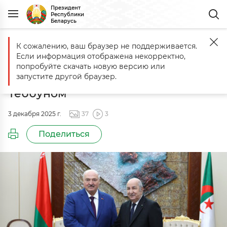
Президент
Республики
Беларусь
К сожалению, ваш браузер не поддерживается.
Главная
События
Переговоры с Президентом Алжира Абдель
Если информация отображена некорректно,
Переговоры с Президентом
попробуйте скачать новую версию или
Алжира Абдельмаджидом
запустите другой браузер.
Теббуном
3 декабря 2025 г.
37
3
Поделиться