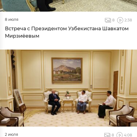
8 июля
8
2:38
Встреча с Президентом Узбекистана Шавкатом
Мирзиёевым
2 июля
8
4:08