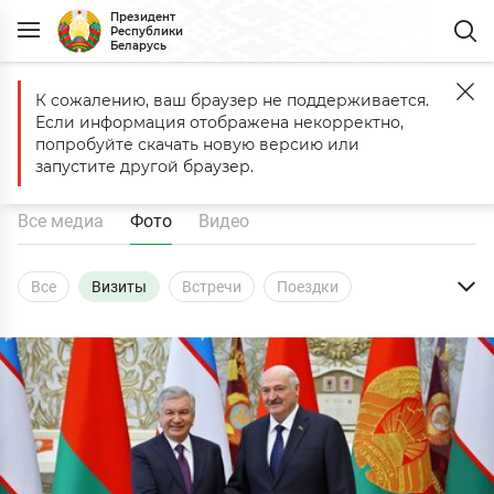
Президент
Республики
Беларусь
К сожалению, ваш браузер не поддерживается.
Главная
Медиа
Фото
Визиты
Если информация отображена некорректно,
Фото
попробуйте скачать новую версию или
запустите другой браузер.
Все медиа
Фото
Видео
Все
Визиты
Встречи
Поездки
Совещания
Выступления
Интервью
Кадры
Награды
Церемонии