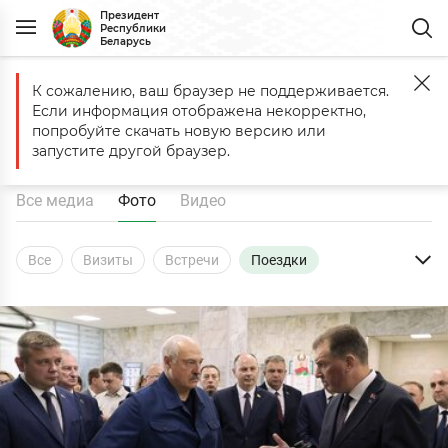
Президент
Республики
Беларусь
К сожалению, ваш браузер не поддерживается.
Главная
Медиа
Фото
Поездки
Если информация отображена некорректно,
Фото
попробуйте скачать новую версию или
запустите другой браузер.
Все медиа
Фото
Видео
Все
Визиты
Встречи
Поездки
Совещания
Выступления
Интервью
Кадры
Награды
Церемонии