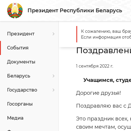
Президент Республики Беларусь
К сожалению, ваш бра
Президент
Главная
События
Поздр
Если информация отоб
События
Поздравлен
Документы
1 сентября 2022 г.
Беларусь
Учащимся, студ
Государство
Дорогие друзья!
Госорганы
Поздравляю вас с 
Медиа
Это праздник всех,
своим мечтам, осущ