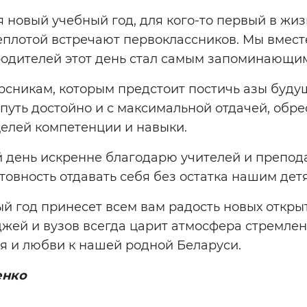
 новый учебный год, для кого-то первый в жиз
плотой встречают первоклассников. Мы вместе
родителей этот день стал самым запоминающим
рсникам, которым предстоит постичь азы буд
путь достойно и с максимальной отдачей, обр
целей компетенции и навыки.
 день искренне благодарю учителей и препод
товность отдавать себя без остатка нашим дет
й год принесет всем вам радость новых открыт
джей и вузов всегда царит атмосфера стремлен
я и любви к нашей родной Беларуси.
енко