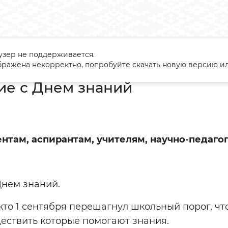
узер не поддерживается.
авление с Днем знаний
ражена некорректно, попробуйте скачать новую версию ил
ие с Днем знаний
ентам, аспирантам, учителям, научно-педаг
Днем знаний.
 кто 1 сентября перешагнул школьный порог, чт
ествить которые помогают знания.