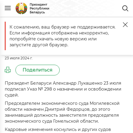
Президент
Республики
Беларусь
К сожалению, ваш браузер не поддерживается.
Главная
События
Подписан Указ о назначении и освобождении
Если информация отображена некорректно,
Подписан Указ о назначении и
попробуйте скачать новую версию или
освобождении судей
запустите другой браузер.
23 июля 2024 г.
Поделиться
Президент Беларуси Александр Лукашенко 23 июля
подписал Указ № 298 о назначении и освобождении
судей.
Председателем экономического суда Могилевской
области назначен Дмитрий Федорцов, до этого
занимавший должность заместителя председателя
экономического суда Гомельской области.
Кадровые изменения коснулись и других судов