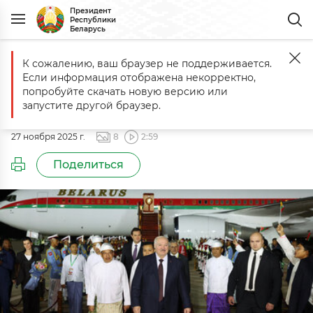
Президент
Республики
Беларусь
К сожалению, ваш браузер не поддерживается.
Главная
События
Официальный визит в Республику Союз Мьян
Если информация отображена некорректно,
Официальный визит в Республику
попробуйте скачать новую версию или
Союз Мьянма
запустите другой браузер.
27 ноября 2025 г.
8
2:59
Поделиться