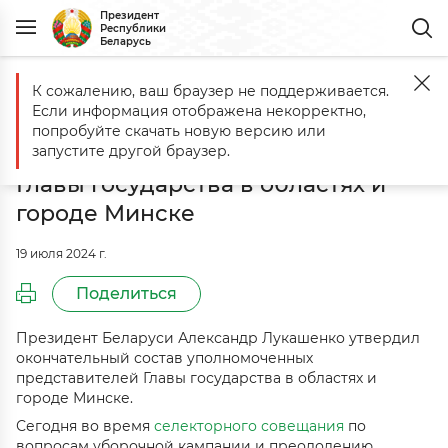
Президент
Республики
Беларусь
К сожалению, ваш браузер не поддерживается.
Главная
События
Утвержден окончательный состав уполномочен
Если информация отображена некорректно,
Утвержден окончательный состав
попробуйте скачать новую версию или
уполномоченных представителей
запустите другой браузер.
Главы государства в областях и
городе Минске
19 июля 2024 г.
Поделиться
Президент Беларуси Александр Лукашенко утвердил
окончательный состав уполномоченных
представителей Главы государства в областях и
городе Минске.
Сегодня во время
селекторного совещания
по
вопросам уборочной кампании и преодолению