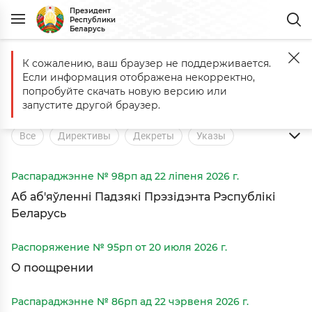
Президент
Республики
Беларусь
К сожалению, ваш браузер не поддерживается.
Главная
Документы
Распоряжения
Если информация отображена некорректно,
Документы
попробуйте скачать новую версию или
запустите другой браузер.
Все
Директивы
Декреты
Указы
Распоряжения
Распараджэнне № 98рп ад 22 ліпеня 2026 г.
Аб аб'яўленні Падзякі Прэзідэнта Рэспублікі
Беларусь
Распоряжение № 95рп от 20 июля 2026 г.
О поощрении
Распараджэнне № 86рп ад 22 чэрвеня 2026 г.