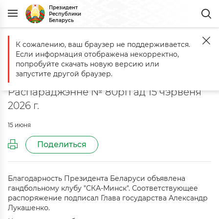
Президент
Республики
Беларусь
К сожалению, ваш браузер не поддерживается.
Главная
Документы
Аб аб'яўленні Падзякі Прэзідэнта Рэспублік
Если информация отображена некорректно,
Аб аб'яўленні Падзякі Прэзідэнта
попробуйте скачать новую версию или
Рэспублікі Беларусь
запустите другой браузер.
Распараджэнне № 80рп ад 15 чэрвеня
2026 г.
15 июня
Поделиться
Благодарность Президента Беларуси объявлена
гандбольному клубу "СКА-Минск". Соответствующее
распоряжение подписал Глава государства Александр
Лукашенко.