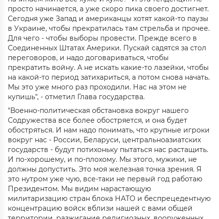
просто начинается, а уже скоро пика своего достигнет.
Сегодня уже Запад и американцы хотят какой-то паузы
в Украине, чтобы прекратилась там стрельба и прочее.
Для чего - чтобы выборы провести. Прежде всего в
Соединенных Штатах Америки. Пускай садятся за стол
переговоров, и надо договариваться, чтобы
прекратить войну. А не искать какие-то лазейки, чтобы
на какой-то период затихариться, а потом снова начать.
Мы это уже много раз проходили. Нас на этом не
купишь", - отметил Глава государства.
"Военно-политическая обстановка вокруг нашего
Содружества все более обостряется, и она будет
обостряться. И нам надо понимать, что крупные игроки
вокруг нас - России, Беларуси, центральноазиатских
государств - будут потихоньку пытаться нас растащить.
И по-хорошему, и по-плохому. Мы этого, мужики, не
должны допустить. Это моя железная точка зрения. Я
это нутром уже чую, все-таки не первый год работаю
Президентом. Мы видим нарастающую
милитаризацию стран блока НАТО и беспрецедентную
концентрацию войск вблизи нашей с вами общей
территории, разжигание религиозных, вооруженных