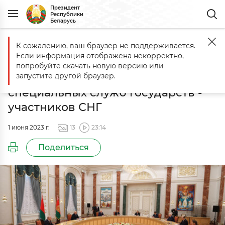
Президент
Республики
Беларусь
К сожалению, ваш браузер не поддерживается.
Главная
События
Встреча с руководителями органов безопасно
Если информация отображена некорректно,
Встреча с руководителями
попробуйте скачать новую версию или
органов безопасности и
запустите другой браузер.
специальных служб государств -
участников СНГ
1 июня 2023 г.
13
23:14
Поделиться