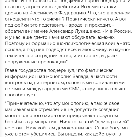
арене. И не только это. Под фейки порой подводятся и
опасные, агрессивные действия. Возьмите атаки
дронов на Российскую Федерацию. Что, это в военном
отношении что-то значит? Практически ничего. А вот
под фейки это подставить - вроде, и проходит, -
обратил внимание Александр Лукашенко. - И в России,
и у нас, еще где-то начинают обсуждать: ах-ах-ах.
Поэтому информационно-психологическая война - это
основа, а под нее подводят все: и экономику, и научно-
техническое сотрудничество, и интернет, и даже
вооруженные провокации".
Глава государства подчеркнул, что фактическая
информационная монополия Запада, в частности
контроль над интернетом, основными социальными
сетями и международными СМИ, этому лишь только
способствует.
"Примечательно, что эту монополию, а также свое
маниакальное стремление не допустить создания
многополярного мира они прикрывают лозунгом
борьбы за демократию. Ничего за этой "демократией"
не стоит. Никакой там демократии нет. Слава богу, мы
уже в этом убедились. Вы видели, как действуют в