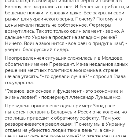
освобождать свои хранилища от зерна и повезла в
Европу, все закрылись от нее. И бешеные прибалты, и
бешеные поляки, и словаки даже. Все закрыли свои
рынки для украинского зерна. Почему? Потому что
цены начали падать на собственное. Фермеры
возмутились. Так это только один элемент - зерно. А
дальше что Украина продаст на западном рынке?
Ничего. Война закончится - все равно придут к нам", -
уверен белорусский лидер.
Неопределенная ситуация сложилась и в Молдове,
обратил внимание Президент. Из-за недальновидных
решений местных политиков экономика в стране
начала угасать. "Что сделали лучше?" - спросил Глава
государства.
"Главное, вся основа и фундамент - это экономика и
жизнь людей", - подчеркнул Александр Лукашенко.
Президент привел еще один пример: Запад все
пытается поставить Беларусь и Россию на колени, но
это лишь приводит к обратному эффекту. "Там уже
разворачивается революция: "Почему мы в Украину
отдаем на убийство людей такие деньги, а сами
начинаем жить все хуже и хуже?" И эта тенденция не