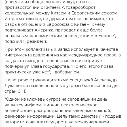
(они уже их ободрали как липку), но и в
противостоянии с Китаем. А товарооборот
колоссальный между Китаем и Европейским союзом.
И прагматики же, не дураки там все, понимают, что
разрыв отношений Евросоюза с Китаем, к чему
подталкивает Америка, приведет к еще более
печальным экономическим последствиям в Европе", -
пояснил Президент.
При этом коллективный Запад использует в качестве
инструмента давления на нас международное право, а
когда это выгодно - полностью его игнорирует,
подчеркнул Глава государства. "Но его, этого права,
практически уже нет", - добавил он.
На встрече с руководителями спецслужб Александр
Лукашенко назвал основные угрозы безопасности для
стран СНГ.
"Одной из ключевых угроз на сегодняшний день
является информационно-психологическое
воздействие, распространение заведомо ложной,
фейковой информации. Цель таких действий - подрыв
авторитета наших государств на международной