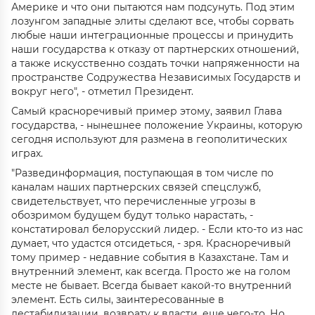
Америке и что они пытаются нам подсунуть. Под этим
лозунгом западные элиты сделают все, чтобы сорвать
любые наши интеграционные процессы и принудить
наши государства к отказу от партнерских отношений,
а также искусственно создать точки напряженности на
пространстве Содружества Независимых Государств и
вокруг него", - отметил Президент.
Самый красноречивый пример этому, заявил Глава
государства, - нынешнее положение Украины, которую
сегодня используют для размена в геополитических
играх.
"Развединформация, поступающая в том числе по
каналам наших партнерских связей спецслужб,
свидетельствует, что перечисленные угрозы в
обозримом будущем будут только нарастать, -
констатировал белорусский лидер. - Если кто-то из нас
думает, что удастся отсидеться, - зря. Красноречивый
тому пример - недавние события в Казахстане. Там и
внутренний элемент, как всегда. Просто же на голом
месте не бывает. Всегда бывает какой-то внутренний
элемент. Есть силы, заинтересованные в
дестабилизации, возврату к власти, еще чего-то. Но