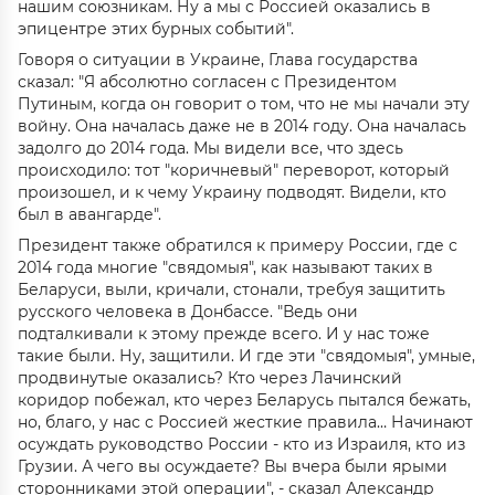
нашим союзникам. Ну а мы с Россией оказались в
эпицентре этих бурных событий".
Говоря о ситуации в Украине, Глава государства
сказал: "Я абсолютно согласен с Президентом
Путиным, когда он говорит о том, что не мы начали эту
войну. Она началась даже не в 2014 году. Она началась
задолго до 2014 года. Мы видели все, что здесь
происходило: тот "коричневый" переворот, который
произошел, и к чему Украину подводят. Видели, кто
был в авангарде".
Президент также обратился к примеру России, где с
2014 года многие "свядомыя", как называют таких в
Беларуси, выли, кричали, стонали, требуя защитить
русского человека в Донбассе. "Ведь они
подталкивали к этому прежде всего. И у нас тоже
такие были. Ну, защитили. И где эти "свядомыя", умные,
продвинутые оказались? Кто через Лачинский
коридор побежал, кто через Беларусь пытался бежать,
но, благо, у нас с Россией жесткие правила… Начинают
осуждать руководство России - кто из Израиля, кто из
Грузии. А чего вы осуждаете? Вы вчера были ярыми
сторонниками этой операции", - сказал Александр