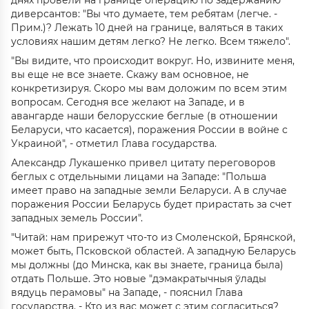
днях провели на границе операцию по задержанию
диверсантов: "Вы что думаете, тем ребятам (легче. -
Прим.)? Лежать 10 дней на границе, валяться в таких
условиях нашим детям легко? Не легко. Всем тяжело".
"Вы видите, что происходит вокруг. Но, извините меня,
вы еще не все знаете. Скажу вам основное, не
конкретизируя. Скоро мы вам доложим по всем этим
вопросам. Сегодня все желают на Западе, и в
авангарде наши белорусские беглые (в отношении
Беларуси, что касается), поражения России в войне с
Украиной", - отметил Глава государства.
Александр Лукашенко привел цитату переговоров
беглых с отдельными лицами на Западе: "Польша
имеет право на западные земли Беларуси. А в случае
поражения России Беларусь будет прирастать за счет
западных земель России".
"Читай: нам прирежут что-то из Смоленской, Брянской,
может быть, Псковской областей. А западную Беларусь
мы должны (до Минска, как вы знаете, граница была)
отдать Польше. Это новые "дэмакратычныя ўлады
вядуць перамовы" на Западе, - пояснил Глава
государства. - Кто из вас может с этим согласиться?