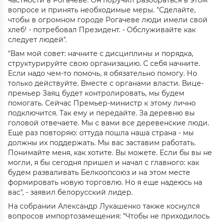
частности в Рогачеве. Он поручил разобраться в этом
вопросе и принять необходимые меры. "Сделайте,
чтобы в огромном городе Рогачеве люди имели свой
хлеб! - потребовал Президент. - Обслуживайте как
следует людей".
"Вам мой совет: начните с дисциплины и порядка,
структурируйте свою организацию. С себя начните.
Если надо чем-то помочь, я обязательно помогу. Но
только действуйте. Вместе с органами власти. Вице-
премьер Заяц будет контролировать, мы будем
помогать. Сейчас Премьер-министр к этому лично
подключится. Так ему и передайте. За деревню вы
головой отвечаете. Мы с вами все деревенские люди.
Еще раз повторяю: оттуда пошла наша страна - мы
должны их поддержать. Мы вас заставим работать.
Понимайте меня, как хотите. Вы можете. Если бы вы не
могли, я бы сегодня пришел и начал с главного: как
будем разваливать Белкоопсоюз и на этом месте
формировать новую торговлю. Но я еще надеюсь на
вас", - заявил белорусский лидер.
На собрании Александр Лукашенко также коснулся
вопросов импортозамещения: "Чтобы не приходилось