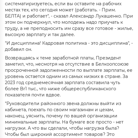
систематиризуетесь, если вы оставите на рабочих
местах тех, кто сегодня может (работать. - Прим.
БЕЛТА) и работает", - сказал Александр Лукашенко. При
этом он подчеркнул, что молодежь надо приучать к
труду, а не преподносить им сразу все готовое - жилье,
высокую зарплату и так далее.
"И дисциплина! Кадровая политика - это дисциплина", -
добавил он.
Возвращаясь к теме заработной платы, Президент
заметил, что, несмотря на отсутствие в Белкоопсоюзе
просроченной задолженности по выплате зарплаты, ее
уровень остается одним из самых низких в стране. За
2023 год среднемесячная зарплата составила чуть
более Br1 тыс., что ниже общереспубликанского
показателя почти вдвое.
"Руководители районного звена должны выйти из
кабинета, поехать по своим магазинам и цехам,
наконец, уяснить, почему по вашей организации
минимальные зарплаты. На бумаге все просто - нет
нагрузки. А что вы сделали, чтобы нагрузка была?
Чтобы был широкий ассортимент товаров? Это