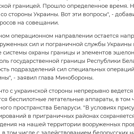
кой границей. Прошло определенное время. На
 со стороны Украины. Вот эти вопросы", - доба
росов на совещании.
ном операционном направлении остается нап
руженных сил и пограничной службы Украины
 системы охраны границы и элементов эшело
доль государственной границы Республики Бел
ость подразделений сил специальных операци
ны", - заявил глава Минобороны.
что с украинской стороны непрерывно ведется 
ся беспилотные летательные аппараты, в том 
го пространства Беларуси. "В условиях прису
рований в приграничных районах сохраняется
едения на нашей территории вооруженных пров
 в том числе с задействованием белорусских 