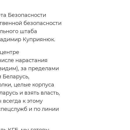
ета Безопасности
твенной безопасности
ального штаба
ладимир Куприянюк.
 центре
 числе нарастания
видим), за пределами
 Беларусь,
олки, целые корпуса
арусь и взять власть,
ы всегда к этому
спецслужб и по линии
ль КГБ, мы готовы,