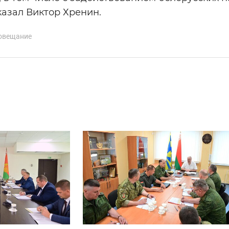
казал Виктор Хренин.
овещание