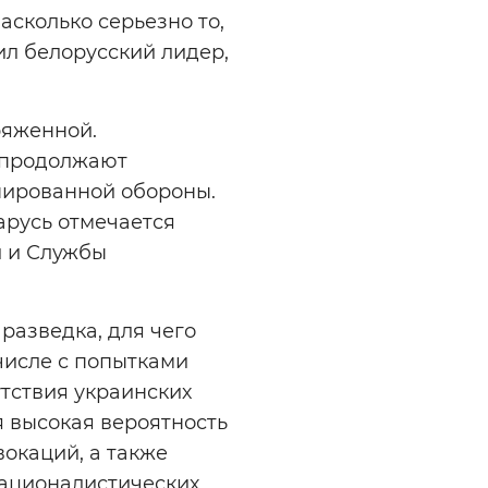
сколько серьезно то,
вил белорусский лидер,
ряженной.
 продолжают
нированной обороны.
арусь отмечается
й и Службы
разведка, для чего
числе с попытками
тствия украинских
 высокая вероятность
окаций, а также
националистических