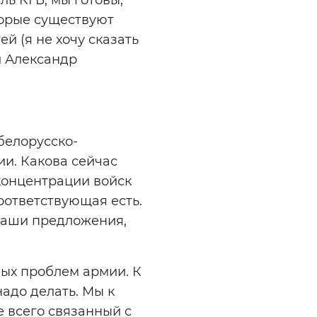
торые существуют
й (я не хочу сказать
л Александр
белорусско-
ии. Какова сейчас
концентрации войск
оответствующая есть.
 ваши предложения,
ных проблем армии. К
надо делать. Мы к
е всего связанный с