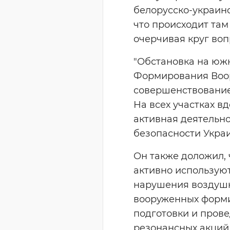
белорусско-украинс
что происходит там
очерчивая круг воп
"Обстановка на юж
Формирования Воо
совершенствование
На всех участках в
активная деятельн
безопасности Украи
Он также доложил, 
активно используют
нарушения воздушно
вооруженных форми
подготовки и пров
резонансных акций,