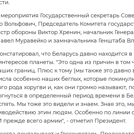
сти.
в мероприятия Государственный секретарь Сов
р Вольфович, Председатель Комитета государс
истр обороны Виктор Хренин, начальник Генер
авел Муравейко и замначальника Генштаба В
констатировал, что Беларусь давно находится в
интересов планеты. "Это одна из причин в том
ших границ. Плюс к тому (мы также это давно 
исла особенно наших беглых, которые покинули
о рода хоругви и, как они громко называют, п
оргнуться в определенный период времени в Бел
пять. Мы тоже это видели и знаем. Зная это, м
тиводействию этим людям. Особенно по линии 
 прежде всего армии", - отметил Президент.
сегда докладывает и Госсекретарь, Председате