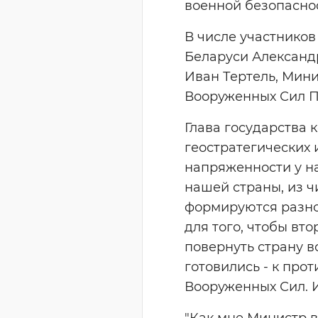
военной безопасно
В числе участнико
Беларуси Александ
Иван Тертель, Мин
Вооруженных Сил П
Глава государства 
геостратегических 
напряженности у на
нашей страны, из ч
формируются разног
для того, чтобы вт
повернуть страну вс
готовились - к про
Вооруженных Сил. И
"Как мне Министр в