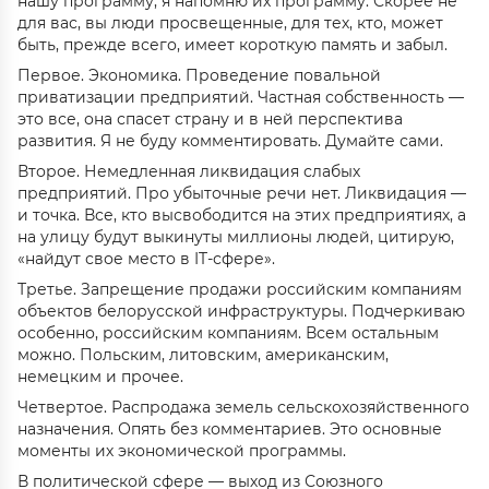
нашу программу, я напомню их программу. Скорее не
для вас, вы люди просвещенные, для тех, кто, может
быть, прежде всего, имеет короткую память и забыл.
Первое. Экономика. Проведение повальной
приватизации предприятий. Частная собственность —
это все, она спасет страну и в ней перспектива
развития. Я не буду комментировать. Думайте сами.
Второе. Немедленная ликвидация слабых
предприятий. Про убыточные речи нет. Ликвидация —
и точка. Все, кто высвободится на этих предприятиях, а
на улицу будут выкинуты миллионы людей, цитирую,
«найдут свое место в IT-сфере».
Третье. Запрещение продажи российским компаниям
объектов белорусской инфраструктуры. Подчеркиваю
особенно, российским компаниям. Всем остальным
можно. Польским, литовским, американским,
немецким и прочее.
Четвертое. Распродажа земель сельскохозяйственного
назначения. Опять без комментариев. Это основные
моменты их экономической программы.
В политической сфере — выход из Союзного