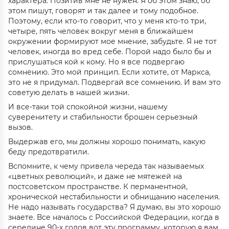
характера. Позитив мне не нужен. Я об этом знаю, об
этом пишут, говорят и так далее и тому подобное.
Поэтому, если кто-то говорит, что у меня кто-то три,
четыре, пять человек вокруг меня в ближайшем
окружении формируют мое мнение, забудьте. Я не тот
человек, иногда во вред себе. Порой надо было бы и
прислушаться кой к кому. Но я все подвергаю
сомнению. Это мой принцип. Если хотите, от Маркса,
это не я придумал. Подвергай все сомнению. И вам это
советую делать в нашей жизни.
И все-таки той спокойной жизни, нашему
суверенитету и стабильности брошен серьезный
вызов.
Выдержав его, мы должны хорошо понимать, какую
беду предотвратили.
Вспомните, к чему привела череда так называемых
«цветных революций», и даже не мятежей на
постсоветском пространстве. К перманентной,
хронической нестабильности и обнищанию населения.
Не надо называть государства? Я думаю, вы это хорошо
знаете. Все началось с Российской Федерации, когда в
середине 90-х годов вот эту программу, которую я вам