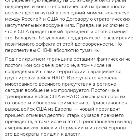
Определенную надежду на остановку этой спирали
недоверия и военно-политической напряженности
вселяет достигнутый в последний момент консенсус
между Россией и США по Договору о стратегических
наступательных вооружениях. Правда, не исключено,
что в США придет новый президент и опять отменит
это. Беларусь, безусловно, поддерживает расширение
позитивного эффекта от этой договоренности. Но
перспективы СНВ-III абсолютно туманны.
Под прикрытием «принципа ротации» фактически на
постоянной основе в регионе, в том числе на
сопредельной с нами территории, наращивается
группировка войск НАТО. В результате уровень
иностранного военного присутствия в регионе
сегодня вообще не контролируется. Постоянные
тренировки войск США и НАТО сокращают срок их
готовности к боевому применению. Приостановлен
вывод войск США из Европы — новый президент
пришел, отменил десятки старых указов прежнего
президента, в том числе и этот. Приостановлен вывод
американских войск из Германии и из всей Европы —
это демократы пришли к власти.