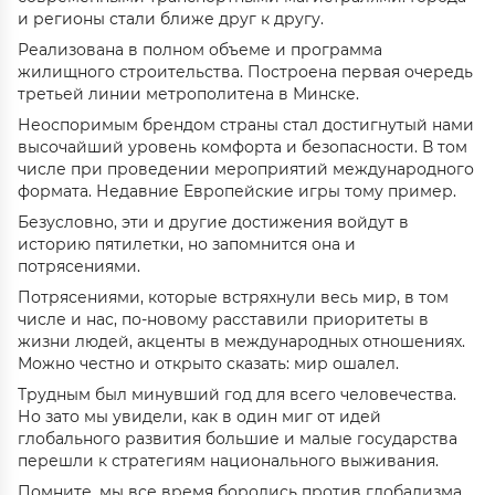
и регионы стали ближе друг к другу.
Реализована в полном объеме и программа
жилищного строительства. Построена первая очередь
третьей линии метрополитена в Минске.
Неоспоримым брендом страны стал достигнутый нами
высочайший уровень комфорта и безопасности. В том
числе при проведении мероприятий международного
формата. Недавние Европейские игры тому пример.
Безусловно, эти и другие достижения войдут в
историю пятилетки, но запомнится она и
потрясениями.
Потрясениями, которые встряхнули весь мир, в том
числе и нас, по-новому расставили приоритеты в
жизни людей, акценты в международных отношениях.
Можно честно и открыто сказать: мир ошалел.
Трудным был минувший год для всего человечества.
Но зато мы увидели, как в один миг от идей
глобального развития большие и малые государства
перешли к стратегиям национального выживания.
Помните, мы все время боролись против глобализма.