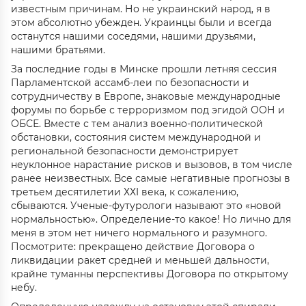
известным причинам. Но не украинский народ, я в
этом абсолютно убежден. Украинцы были и всегда
останутся нашими соседями, нашими друзьями,
нашими братьями.
За последние годы в Минске прошли летняя сессия
Парламентской ассамб-леи по безопасности и
сотрудничеству в Европе, знаковые международные
форумы по борьбе с терроризмом под эгидой ООН и
ОБСЕ. Вместе с тем анализ военно-политической
обстановки, состояния систем международной и
региональной безопасности демонстрирует
неуклонное нарастание рисков и вызовов, в том числе
ранее неизвестных. Все самые негативные прогнозы в
третьем десятилетии ХХI века, к сожалению,
сбываются. Ученые-футурологи называют это «новой
нормальностью». Определение-то какое! Но лично для
меня в этом нет ничего нормального и разумного.
Посмотрите: прекращено действие Договора о
ликвидации ракет средней и меньшей дальности,
крайне туманны перспективы Договора по открытому
небу.