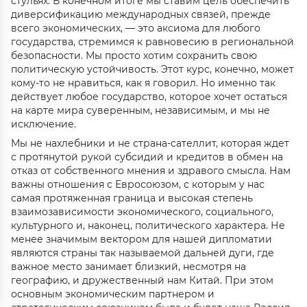
стульях. В конечном итоге мы ставим цель обеспечить
диверсификацию международных связей, прежде
всего экономических, — это аксиома для любого
государства, стремимся к равновесию в региональной
безопасности. Мы просто хотим сохранить свою
политическую устойчивость. Этот курс, конечно, может
кому-то не нравиться, как я говорил. Но именно так
действует любое государство, которое хочет остаться
на карте мира суверенным, независимым, и мы не
исключение.
Мы не нахлебники и не страна-сателлит, которая ждет
с протянутой рукой субсидий и кредитов в обмен на
отказ от собственного мнения и здравого смысла. Нам
важны отношения с Евросоюзом, с которым у нас
самая протяженная граница и высокая степень
взаимозависимости экономического, социального,
культурного и, наконец, политического характера. Не
менее значимым вектором для нашей дипломатии
являются страны так называемой дальней дуги, где
важное место занимает близкий, несмотря на
географию, и дружественный нам Китай. При этом
основным экономическим партнером и