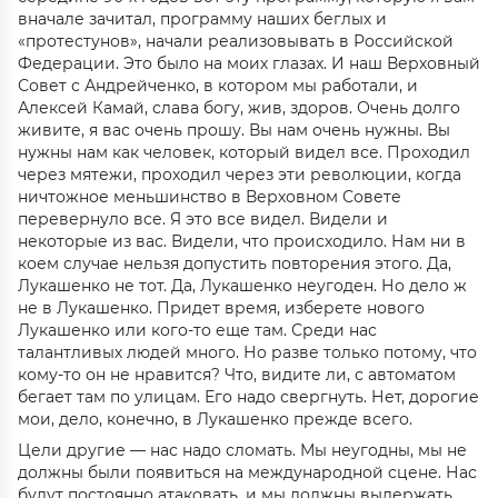
вначале зачитал, программу наших беглых и
«протестунов», начали реализовывать в Российской
Федерации. Это было на моих глазах. И наш Верховный
Совет с Андрейченко, в котором мы работали, и
Алексей Камай, слава богу, жив, здоров. Очень долго
живите, я вас очень прошу. Вы нам очень нужны. Вы
нужны нам как человек, который видел все. Проходил
через мятежи, проходил через эти революции, когда
ничтожное меньшинство в Верховном Совете
перевернуло все. Я это все видел. Видели и
некоторые из вас. Видели, что происходило. Нам ни в
коем случае нельзя допустить повторения этого. Да,
Лукашенко не тот. Да, Лукашенко неугоден. Но дело ж
не в Лукашенко. Придет время, изберете нового
Лукашенко или кого-то еще там. Среди нас
талантливых людей много. Но разве только потому, что
кому-то он не нравится? Что, видите ли, с автоматом
бегает там по улицам. Его надо свергнуть. Нет, дорогие
мои, дело, конечно, в Лукашенко прежде всего.
Цели другие — нас надо сломать. Мы неугодны, мы не
должны были появиться на международной сцене. Нас
будут постоянно атаковать, и мы должны выдержать.