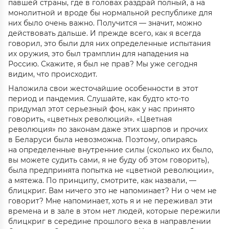
павшей страны, где в головах раздрай полный, а на
монолитной и вроде бы нормальной республике для
них было очень важно. Получится — значит, можно
действовать дальше. И прежде всего, как я всегда
говорил, это были для них определенные испытания
их оружия, это был трамплин для нападения на
Россию. Скажите, я был не прав? Мы уже сегодня
видим, что происходит.
Наложила свои жесточайшие особенности в этот
период и пандемия. Слушайте, как будто кто-то
придумал этот серьезный фон, как у нас принято
говорить, «цветных революций». «Цветная
революция» по законам даже этих шарпов и прочих
в Беларуси была невозможна. Поэтому, опираясь
на определенные внутренние силы (сколько их было,
вы можете судить сами, я не буду об этом говорить),
была предпринята попытка не «цветной революции»,
а мятежа. По принципу, смотрите, как назвали, —
блицкриг. Вам ничего это не напоминает? Ни о чем не
говорит? Мне напоминает, хоть я и не переживал эти
времена и в зале в этом нет людей, которые пережили
блицкриг в середине прошлого века в направлении