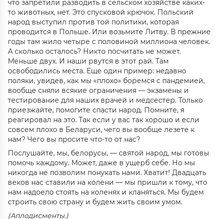
что запретили разводить в сельском хозяйстве каких-
то животных, нет. Это спусковой крючок. Польский
народ выступил против той политики, которая
проводится в Польше. Или возьмите Литву. В прежние
годы там жило четыре с половиной миллиона человек.
А сколько осталось? Никто посчитать не может.
Меньше двух. И наши рвутся в этот рай. Там
освободились места. Еще один пример: недавно
поляки, увидев, как мы «плохо» боремся с пандемией,
вообще сняли всякие ограничения — экзамены и
тестирование для наших врачей и медсестер. Только
приезжайте, помогите спасти народ. Помните, я
реагировал на это. Так если у вас так хорошо и если
совсем плохо в Беларуси, чего вы вообще лезете к
нам? Чего вы просите что-то от нас?
Послушайте, мы, белорусы, — святой народ, мы готовы
помочь каждому. Может, даже в ущерб себе. Но мы
никогда не позволим понукать нами. Хватит! Двадцать
веков нас ставили на колени — мы пришли к тому, что
нам надоело стоять на коленях и кланяться. Мы будем
строить свою страну и будем жить своим умом.
(Аплодисменты.)