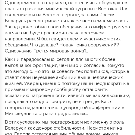
Одновременно в открытую, не стесняясь, обсуждаются
планы отражения мифической «угрозы с Востока». Для
сведения: мы на Востоке первые, за нами Россия.
Беларусь рассматривается как ее неотъемлемая часть.
Запад давно забыл свои обещания, что инфраструктура
альянса не будет расширяться на восточном
направлении. Я был свидетелем и участником этих
обещаний. Что дальше? Новая гонка вооружений?
Однозначно. Третья мировая война?..
Как ни парадоксально, сегодня для многих более
выгодна конфронтация, чем мир и согласие. Кому-то
это выгодно. Но это на совести тех политиков, которые
ставят свои неуемные амбиции выше человеческих
жизней. Уверен, именно поэтому наши неоднократные
призывы к мировому сообществу остановить
эскалацию напряженности, известные как Хельсинки-2,
пока, как это модно говорить, не в тренде. Как я
говорил недавно на международной конференции в
Минске, «не та страна предложила»…
В этих условиях мы подтверждаем неизменную роль
Беларуси как донора стабильности. Несмотря ни на
что, Европа остается нашим общим домом, никуда