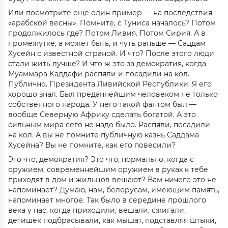
Или посмотрите еще один пример — на последствия
«арабской весны». Помните, с Туниса началось? Потом
продолжилось где? Потом Ливия. Потом Сирия. А в
промежутке, а может быть, и чуть раньше — Саддам
Хусейн с известной страной. И что? После этого люди
стали жить лучше? И что ж это за демократия, когда
Муаммара Каддафи распяли и посадили на кол.
Публично. Президента Ливийской Республики. Я его
хорошо знал. Был преданнейшим человеком не только
собственного народа. У него такой фантом был —
вообще Северную Африку сделать богатой. А это
сильным мира сего не надо было. Распяли, посадили
на кол. А вы не помните публичную казнь Саддама
Хусейна? Вы не помните, как его повесили?
Это что, демократия? Это что, нормально, когда с
оружием, современнейшим оружием в руках к тебе
приходят в дом и жильцов вешают? Вам ничего это не
напоминает? Думаю, нам, белорусам, имеющим память,
напоминает многое. Так было в середине прошлого
века у нас, когда приходили, вешали, сжигали,
детишек подбрасывали, как мышат, подставляя штыки,