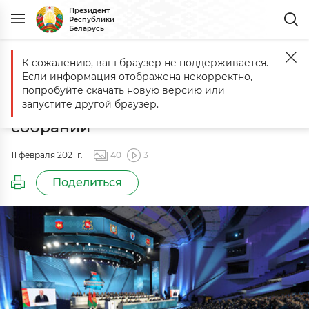
Президент
Республики
Беларусь
К сожалению, ваш браузер не поддерживается.
Главная
События
Доклад Президента Беларуси на VI Всебелор
Если информация отображена некорректно,
Доклад Президента Беларуси на
попробуйте скачать новую версию или
VI Всебелорусском народном
запустите другой браузер.
собрании
11 февраля 2021 г.
40
3
Поделиться