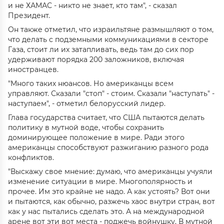
и не ХАМАС - никто не знает, кто там", - сказал
Президент.
Он также отметил, что израильтяне размышляют о том,
что делать с подземными коммуникациями в секторе
Газа, стоит ли их затапливать, ведь там до сих пор
удерживают порядка 200 заложников, включая
иностранцев.
"Много таких нюансов. Но американцы всем
управляют. Сказали "стоп" - стоим. Сказали "наступать" -
наступаем", - отметил белорусский лидер.
Глава государства считает, что США пытаются делать
политику в мутной воде, чтобы сохранить
доминирующее положение в мире. Ради этого
американцы способствуют разжиганию разного рода
конфликтов.
"Выскажу свое мнение: думаю, что американцы учуяли
изменение ситуации в мире. Многополярность и
прочее. Им это крайне не надо. А как устоять? Вот они
и пытаются, как обычно, разжечь хаос внутри стран, вот
как у нас пытались сделать это. А на международной
арене вот эти вот места - поджечь войнушку. В мутной