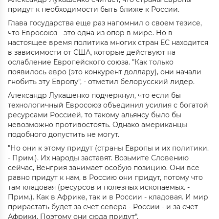
придут к необходимости быть ближе к России.
Глава государства еще раз напомнил о своем тезисе,
что Евросоюз - это одна из опор в мире. Но в
настоящее время политика многих стран ЕС находится
в зависимости от США, которые действуют на
ослабление Европейского союза. "Как только
появилось евро (это конкурент доллару), они начали
гнобить эту Европу", - отметил белорусский лидер.
Александр Лукашенко подчеркнул, что если бы
технологичный Евросоюз объединил усилия с богатой
ресурсами Россией, то такому альянсу было бы
невозможно противостоять. Однако американцы
подобного допустить не могут.
"Но они к этому придут (страны Европы и их политики.
- Прим.). Их народы заставят. Возьмите Словению
сейчас, Венгрия занимает особую позицию. Они все
равно придут к нам, в Россию они придут, потому что
там кладовая (ресурсов и полезных ископаемых. -
Прим.). Как в Африке, так и в России - кладовая. И мир
прирастать будет за счет севера - России - и за счет
Африки. Поэтому они сюда придут".