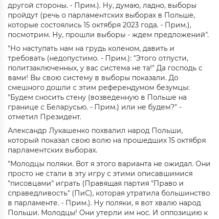
другой стороны. - Прим.). Ну, думаю, ладно, выборы
пройдут (речь о парламентских выборах в Польше,
которые состоялись 15 октября 2023 года. - Прим.),
посмотрим. Ну, прошли выборы - ждем предложений".
"Но наступать нам на грудь коленом, давить и
требовать (недопустимо. - Прим.): "Этого отпусти,
политзаключенных, у вас система не та!" Да господь с
вами! Вы свою систему в выборы показали. До
смешного дошли с этим референдумом безумцы:
"Будем сносить стену (возведенную в Польше на
границе с Беларусью. - Прим.) или не будем?" -
отметил Президент.
Александр Лукашенко похвалил народ Польши,
который показал свою волю на прошедших 15 октября
парламентских выборах.
"Молодцы поляки. Вот я этого варианта не ожидал. Они
просто не стали в эту игру с этими описавшимися
"писовцами" играть (Правящая партия "Право и
справедливость" (ПиС), которая утратила большинство
в парламенте. - Прим.). Ну поляки, я вот хвалю народ
Польши. Молодцы! Они утерли им нос. И оппозицию к