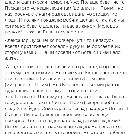
власти фактически привели. Уже Польша будет не та.
Пускай это не наши люди там (во власти. - Прим.), не
настроенные с нами разговаривать, но это другие
люди. И поляки показали: ребята, делайте так, как мы
хотим, не будете делать, - и вас выкинем. Молодцы
поляки!" - сказал Глава государства.
Александр Лукашенко подчеркнул, что Беларусь
всегда протягивает соседям руку и не бросает в их
сторону камни: "Наши соседи - от Бога, с ними надо
жить".
"А то, что они творят сейчас и на границе, и прочее, -
это уму непостижимо. Но тоже уже Европа поняла, что
там за взятки забирали и тащили в Германию
(мигрантов. - Прим.). Не Лукашенко этих мигрантов
туда тащил, а они, потому что они на этом
зарабатывают. Поэтому время покажет, - сказал Глава
государства. - Там (в Литве. - Прим.) скоро вообще
людей не будет. Они издеваются над народом Литвы. Я
бывал в Литве. Толковые, крепкие такие люди -
поморье. Что ж вы издеваетесь над этими людьми?
Литовцы, латыши - нормальные люди. Не повезло с
руководителями, что тут говорить. Но это их проблема.