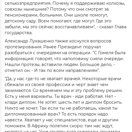
сельхозпредприятия. Почему я поддерживаю колхозы,
совхозы нынешние? Потому что они смотрят за
пенсионерами, больными. Они школе помогут,
детскому саду. Всем помогают, где могут. Где это
забыли, мы это сейчас восстанавливаем", - сказал Глава
государства.
Александр Лукашенко также коснулся вопросов
протезирования. Ранее Президент поручал
разобраться с очередями на операции. "С Гомеля была
информация: говорят, что наполовину сняли очереди.
Нашли протезы, вставили людям. Большое дело, -
отметил он. - И так по всем направлениям".
"Да, у нас где-то не хватает врачей. Некоторые врачи
сбежали из своей профессии и черт знает чем
занимаются. Со временем мы и эту проблему решим.
Есть у меня варианты. Ты врач - иди работай. Нет -
клади диплом. Не хотят: шесть лет и диплом бросить.
Никто не хочет. Так если ты не работаешь, какой ты
дипломированный врач? То есть порядок надо
навести. Хватает у нас специалистов, еще и другим
поможем. В Африку полетим скоро: там нас ждут,
молятся на нас. Уже группы туда съездили, показали,