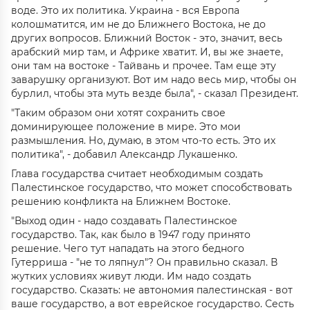
воде. Это их политика. Украина - вся Европа
колошматится, им не до Ближнего Востока, не до
других вопросов. Ближний Восток - это, значит, весь
арабский мир там, и Африке хватит. И, вы же знаете,
они там на востоке - Тайвань и прочее. Там еще эту
заварушку организуют. Вот им надо весь мир, чтобы он
бурлил, чтобы эта муть везде была", - сказал Президент.
"Таким образом они хотят сохранить свое
доминирующее положение в мире. Это мои
размышления. Но, думаю, в этом что-то есть. Это их
политика", - добавил Александр Лукашенко.
Глава государства считает необходимым создать
Палестинское государство, что может способствовать
решению конфликта на Ближнем Востоке.
"Выход один - надо создавать Палестинское
государство. Так, как было в 1947 году принято
решение. Чего тут нападать на этого бедного
Гутерриша - "не то ляпнул"? Он правильно сказал. В
жутких условиях живут люди. Им надо создать
государство. Сказать: не автономия палестинская - вот
ваше государство, а вот еврейское государство. Сесть