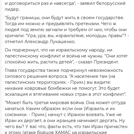
и договориться раз и навсегда", - заявил белорусский
лидер.
"Будут границы, они будут жить в своем государстве.
Тогда им можно и предъявлять претензии. Чего ж
людей под землю загнали и требуем от них, чтобы они
кричали: "Ура, ура, вы, израильтяне, молодцы, правы"? -
отметил Александр Лукашенко.
Он подчеркнул, что ни израильскому народу, ни
палестинскому конфликт и война не нужны. "Они хотят
спокойно жить, растить детей", - сказал Президент.
Глава государства также подчеркнул невозможность
силового решения вопроса. "А население там (на
палестинских территориях. - Прим.) вы видите:
никакие ковровые бомбежки не помогут. Это будет
эскалация и втягивание новых стран в этот конфликт".
"Может быть третья мировая война. Она может оттуда
начаться. Каким образом: если они (Израиль и их
союзники. - Прим.) начнут с Ираном воевать. Уже не
Иран их дергает, а они иранцев начинают дергать. Ну
чего вы? У вас что, факты есть, что там Иран причастен
к этому (атаке бойцов ХАМАС на израильские