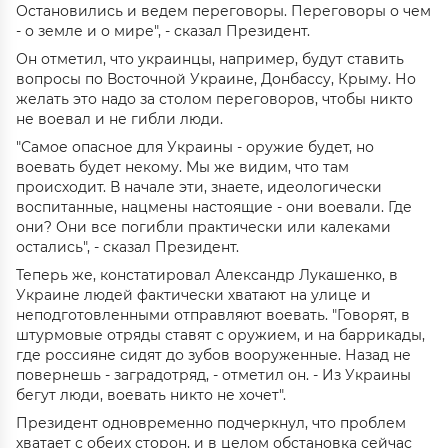
Остановились и ведем переговоры. Переговоры о чем
- о земле и о мире", - сказал Президент.
Он отметил, что украинцы, например, будут ставить
вопросы по Восточной Украине, Донбассу, Крыму. Но
желать это надо за столом переговоров, чтобы никто
не воевал и не гибли люди.
"Самое опасное для Украины - оружие будет, но
воевать будет некому. Мы же видим, что там
происходит. В начале эти, знаете, идеологически
воспитанные, нацмены настоящие - они воевали. Где
они? Они все погибли практически или калеками
остались", - сказал Президент.
Теперь же, констатировал Александр Лукашенко, в
Украине людей фактически хватают на улице и
неподготовленными отправляют воевать. "Говорят, в
штурмовые отряды ставят с оружием, и на баррикады,
где россияне сидят до зубов вооруженные. Назад не
повернешь - заградотряд, - отметил он. - Из Украины
бегут люди, воевать никто не хочет".
Президент одновременно подчеркнул, что проблем
хватает с обеих сторон, и в целом обстановка сейчас