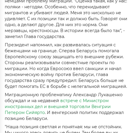
немцами проблему миграции. "Оценка такая, как у нас:
поляки - негодяи. Особенно, что перекидывают
мигрантов и убивают людей. Меня это нисколько не
удивляет. С их позиции так и должно быть. Говорят они
одно, а делают другое. Для них это норма. Они
мерзавцы, крестоносцы. В истории всегда было так", -
заметил Глава государства.
Президент напомнил, как развивалась ситуация с
беженцами на границе. Сперва Беларусь помогала
Европейскому союзу защищать его внешние рубежи.
Стороны реализовывали совместные проекты по
миграции. Но когда Евросоюз ввел санкции и начал
экономическую войну против Беларуси, глава
государства сразу предупредил: Беларусь больше не
будет помогать ЕС в борьбе с нелегальной миграцией.
Миграционную проблематику Александр Лукашенко
обсуждал и на недавней
встрече с Министром
иностранных дел и внешней торговли Венгрии
Петером Сийярто
. И венгерский политик поддержал
позицию Беларуси.
"Наша позиция светлая и понятная: мы не отстойник.
Мы никого здесь ловить не будем. Тем более вы их