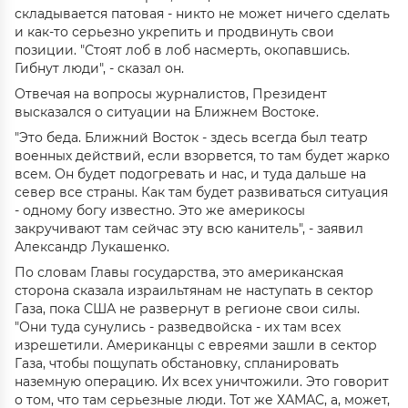
складывается патовая - никто не может ничего сделать
и как-то серьезно укрепить и продвинуть свои
позиции. "Стоят лоб в лоб насмерть, окопавшись.
Гибнут люди", - сказал он.
Отвечая на вопросы журналистов, Президент
высказался о ситуации на Ближнем Востоке.
"Это беда. Ближний Восток - здесь всегда был театр
военных действий, если взорвется, то там будет жарко
всем. Он будет подогревать и нас, и туда дальше на
север все страны. Как там будет развиваться ситуация
- одному богу известно. Это же америкосы
закручивают там сейчас эту всю канитель", - заявил
Александр Лукашенко.
По словам Главы государства, это американская
сторона сказала израильтянам не наступать в сектор
Газа, пока США не развернут в регионе свои силы.
"Они туда сунулись - разведвойска - их там всех
изрешетили. Американцы с евреями зашли в сектор
Газа, чтобы пощупать обстановку, спланировать
наземную операцию. Их всех уничтожили. Это говорит
о том, что там серьезные люди. Тот же ХАМАС, а, может,