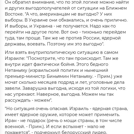
Он обратил внимание, что по этой логике можно найти
и других выгодополучателей от ситуации на Ближнем
Востоке. "А что, американцам не выгодно? У них
выборы. В Украине они обкакались, и очень прилично.
И выборы, и Украина - не получается. Надо как-то
перейти на другое поле. Вот оно - тихонько перейдем
туда, там проще. Там же не против России, ядерной
державы, воевать. Поэтому им это выгодно".
Или взять внутриполитическую ситуацию в самом
Израиле: "Посмотрите, что там происходит. Там же
внутри идет фактически бойня. Этого бедного
Нетаньяху (израильский политик и нынешний
премьер-министр Биньямин Нетаньяху. - Прим.) уже
мочат сколько месяцев подряд и лет, уголовные дела
завели. Заварушка выгодна, исходя из той логики, что
нас упрекают. Наверное, выгодна. Можем мы так
рассуждать - можем".
"Но ситуация очень опасная. Израиль - ядерная страна,
имеет ядерное оружие, которое может применить.
Иран - не подарок (речь о мощи страны, в том числе
военной. - Прим.). И если вспыхнет - мало не
покажется", - подчеркнул белорусский лидер.