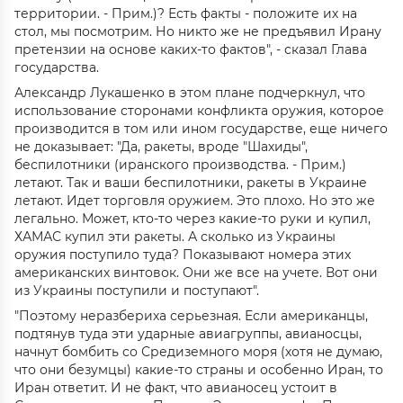
территории. - Прим.)? Есть факты - положите их на
стол, мы посмотрим. Но никто же не предъявил Ирану
претензии на основе каких-то фактов", - сказал Глава
государства.
Александр Лукашенко в этом плане подчеркнул, что
использование сторонами конфликта оружия, которое
производится в том или ином государстве, еще ничего
не доказывает: "Да, ракеты, вроде "Шахиды",
беспилотники (иранского производства. - Прим.)
летают. Так и ваши беспилотники, ракеты в Украине
летают. Идет торговля оружием. Это плохо. Но это же
легально. Может, кто-то через какие-то руки и купил,
ХАМАС купил эти ракеты. А сколько из Украины
оружия поступило туда? Показывают номера этих
американских винтовок. Они же все на учете. Вот они
из Украины поступили и поступают".
"Поэтому неразбериха серьезная. Если американцы,
подтянув туда эти ударные авиагруппы, авианосцы,
начнут бомбить со Средиземного моря (хотя не думаю,
что они безумцы) какие-то страны и особенно Иран, то
Иран ответит. И не факт, что авианосец устоит в