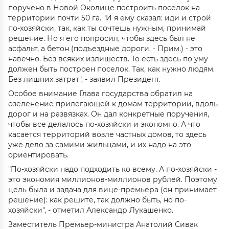
поручено в Новой Околице построить поселок на
территории почти 50 га. "И я ему сказал: иди и строй
по-хозяйски, так, как ты сочтешь нужным, принимай
решение. Но я его попросил, чтобы здесь был не
асфальт, а бетон (подъездные дороги. - Прим.) - это
навечно. Без всяких излишеств. То есть здесь по уму
должен быть построен поселок. Так, как нужно людям.
Без лишних затрат", - заявил Президент.
Особое внимание Глава государства обратил на
озеленение прилегающей к домам территории, вдоль
дорог и на развязках. Он дал конкретные поручения,
чтобы все делалось по-хозяйски и экономно. А что
касается территорий возле частных домов, то здесь
уже дело за самими жильцами, и их надо на это
ориентировать.
"По-хозяйски надо подходить ко всему. А по-хозяйски -
это экономия миллионов-миллионов рублей. Поэтому
цель была и задача для вице-премьера (он принимает
решение): как решите, так должно быть, но по-
хозяйски", - отметил Александр Лукашенко.
Заместитель Премьер-министра Анатолий Сивак