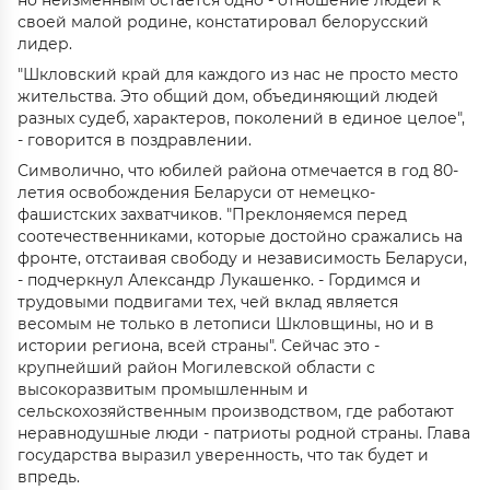
но неизменным остается одно - отношение людей к
своей малой родине, констатировал белорусский
лидер.
"Шкловский край для каждого из нас не просто место
жительства. Это общий дом, объединяющий людей
разных судеб, характеров, поколений в единое целое",
- говорится в поздравлении.
Символично, что юбилей района отмечается в год 80-
летия освобождения Беларуси от немецко-
фашистских захватчиков. "Преклоняемся перед
соотечественниками, которые достойно сражались на
фронте, отстаивая свободу и независимость Беларуси,
- подчеркнул Александр Лукашенко. - Гордимся и
трудовыми подвигами тех, чей вклад является
весомым не только в летописи Шкловщины, но и в
истории региона, всей страны". Сейчас это -
крупнейший район Могилевской области с
высокоразвитым промышленным и
сельскохозяйственным производством, где работают
неравнодушные люди - патриоты родной страны. Глава
государства выразил уверенность, что так будет и
впредь.