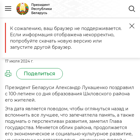
Президент
Республики
Беларусь
К сожалению, ваш браузер не поддерживается.
Главная
События
Поздравление с 100-летием со дня образова
Если информация отображена некорректно,
Поздравление с 100-летием со дня
попробуйте скачать новую версию или
образования Шкловского района
запустите другой браузер.
17 июля 2024 г.
Поделиться
Президент Беларуси Александр Лукашенко поздравил
с 100-летием со дня образования Шкловского района
его жителей.
Эта дата является поводом, чтобы оглянуться назад и
вспомнить все лучшее, что запечатлела память, а также
подумать о перспективах развития, заметил Глава
государства. Меняется облик района, продолжается
его экономическое и социально-культурное развитие,