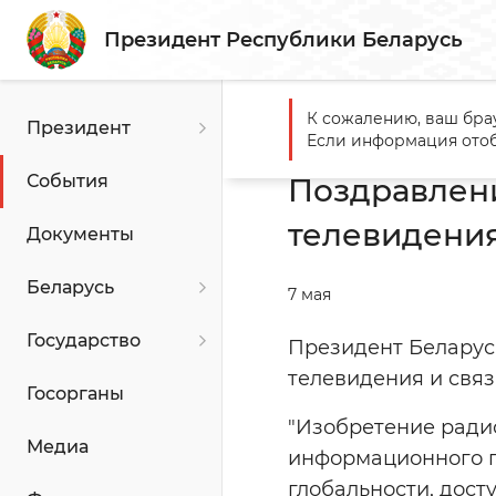
Президент Республики Беларусь
К сожалению, ваш бра
Президент
Главная
События
Поздр
Если информация отоб
События
Поздравлени
телевидения
Документы
Беларусь
7 мая
Государство
Президент Беларус
телевидения и свя
Госорганы
"Изобретение радио
Медиа
информационного пр
глобальности, дост