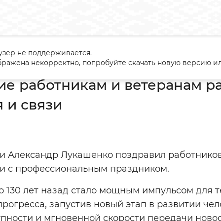
узер не поддерживается.
авление работникам и ветеранам радио, телевидения и связи
ражена некорректно, попробуйте скачать новую версию ил
е работникам и ветеранам ра
 и связи
и Александр Лукашенко поздравил работников
зи с профессиональным праздником.
 130 лет назад стало мощным импульсом для т
огресса, запустив новый этап в развитии чел
упности и мгновенной скорости передачи новост