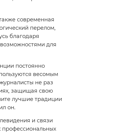
 также современная
огический перелом,
усь благодаря
 возможностями для
анции постоянно
 пользуются весомым
 журналисты не раз
иях, защищая свою
аните лучшие традиции
ил он.
левидения и связи
ых профессиональных