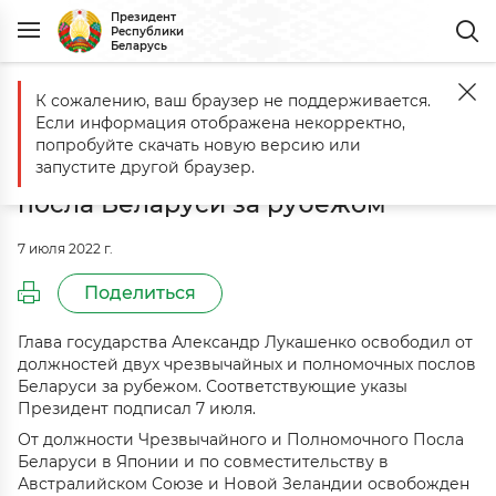
Президент
Республики
Беларусь
К сожалению, ваш браузер не поддерживается.
Главная
События
Освобождены от должностей два чрезвычайн
Если информация отображена некорректно,
Освобождены от должностей два
попробуйте скачать новую версию или
чрезвычайных и полномочных
запустите другой браузер.
посла Беларуси за рубежом
7 июля 2022 г.
Поделиться
Глава государства Александр Лукашенко освободил от
должностей двух чрезвычайных и полномочных послов
Беларуси за рубежом. Соответствующие указы
Президент подписал 7 июля.
От должности Чрезвычайного и Полномочного Посла
Беларуси в Японии и по совместительству в
Австралийском Союзе и Новой Зеландии освобожден