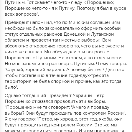
Путиным. Тот скажет чего-то - я еду к Порошенко;
Порошенко чего-то - я к Путину. Поэтому я был в курсе
всех вопросов".
Президент напомнил, что по Минским соглашениям
необходимо было законодательно оформить особый
статус отдельных районов Донецкой и Луганской
областей и провести там местные выборы: "Вам
абсолютно откровенно говорю то, чего вы не знаете и
никто не слышал. Мы обсуждали эти вопросы с
Порошенко, с Путиным. Не втроем, а по отдельности.
Но мне запомнился разговор с Путиным. Я ему говорю:
"Слушай, хороший вариант. А почему бы нет? Для того
чтобы постепенно в течение года-двух-трех эта
территория не была спорной и прочее, как это тогда
было".
Однако тогдашний Президент Украины Петр
Порошенко отказался проводить эти выборы.
"Порошенко мне так говорит: "А чего я проведу
выборы? Они будут проходить под контролем России".
Я ему говорю: "Петро, ну хорошо, этот год, якобы, они
будут проходить под контролем России. Это же мы
можем договориться, оговорить. И я им предложил: я