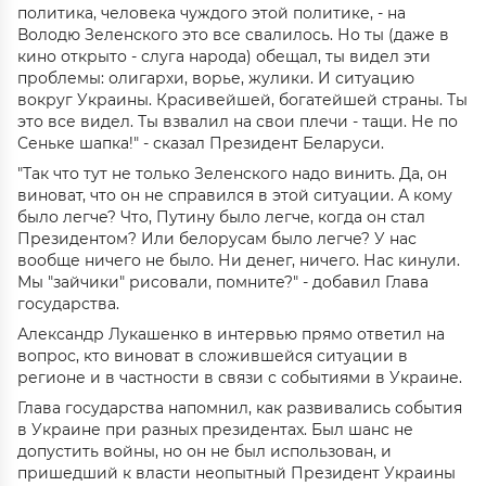
политика, человека чуждого этой политике, - на
Володю Зеленского это все свалилось. Но ты (даже в
кино открыто - слуга народа) обещал, ты видел эти
проблемы: олигархи, ворье, жулики. И ситуацию
вокруг Украины. Красивейшей, богатейшей страны. Ты
это все видел. Ты взвалил на свои плечи - тащи. Не по
Сеньке шапка!" - сказал Президент Беларуси.
"Так что тут не только Зеленского надо винить. Да, он
виноват, что он не справился в этой ситуации. А кому
было легче? Что, Путину было легче, когда он стал
Президентом? Или белорусам было легче? У нас
вообще ничего не было. Ни денег, ничего. Нас кинули.
Мы "зайчики" рисовали, помните?" - добавил Глава
государства.
Александр Лукашенко в интервью прямо ответил на
вопрос, кто виноват в сложившейся ситуации в
регионе и в частности в связи с событиями в Украине.
Глава государства напомнил, как развивались события
в Украине при разных президентах. Был шанс не
допустить войны, но он не был использован, и
пришедший к власти неопытный Президент Украины