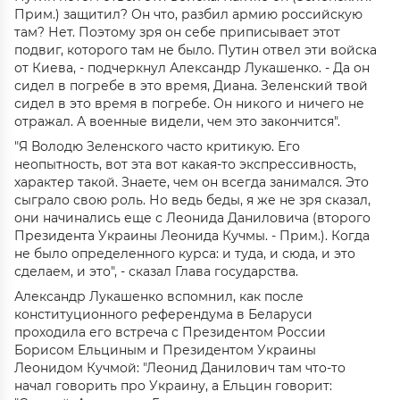
Прим.) защитил? Он что, разбил армию российскую
там? Нет. Поэтому зря он себе приписывает этот
подвиг, которого там не было. Путин отвел эти войска
от Киева, - подчеркнул Александр Лукашенко. - Да он
сидел в погребе в это время, Диана. Зеленский твой
сидел в это время в погребе. Он никого и ничего не
отражал. А военные видели, чем это закончится".
"Я Володю Зеленского часто критикую. Его
неопытность, вот эта вот какая-то экспрессивность,
характер такой. Знаете, чем он всегда занимался. Это
сыграло свою роль. Но ведь беды, я же не зря сказал,
они начинались еще с Леонида Даниловича (второго
Президента Украины Леонида Кучмы. - Прим.). Когда
не было определенного курса: и туда, и сюда, и это
сделаем, и это", - сказал Глава государства.
Александр Лукашенко вспомнил, как после
конституционного референдума в Беларуси
проходила его встреча с Президентом России
Борисом Ельциным и Президентом Украины
Леонидом Кучмой: "Леонид Данилович там что-то
начал говорить про Украину, а Ельцин говорит: