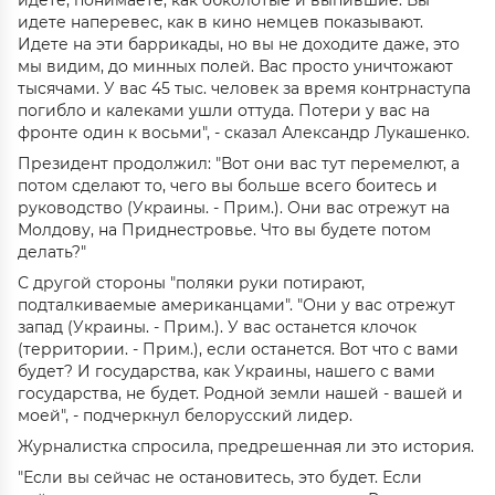
идете, понимаете, как обколотые и выпившие. Вы
идете наперевес, как в кино немцев показывают.
Идете на эти баррикады, но вы не доходите даже, это
мы видим, до минных полей. Вас просто уничтожают
тысячами. У вас 45 тыс. человек за время контрнаступа
погибло и калеками ушли оттуда. Потери у вас на
фронте один к восьми", - сказал Александр Лукашенко.
Президент продолжил: "Вот они вас тут перемелют, а
потом сделают то, чего вы больше всего боитесь и
руководство (Украины. - Прим.). Они вас отрежут на
Молдову, на Приднестровье. Что вы будете потом
делать?"
С другой стороны "поляки руки потирают,
подталкиваемые американцами". "Они у вас отрежут
запад (Украины. - Прим.). У вас останется клочок
(территории. - Прим.), если останется. Вот что с вами
будет? И государства, как Украины, нашего с вами
государства, не будет. Родной земли нашей - вашей и
моей", - подчеркнул белорусский лидер.
Журналистка спросила, предрешенная ли это история.
"Если вы сейчас не остановитесь, это будет. Если