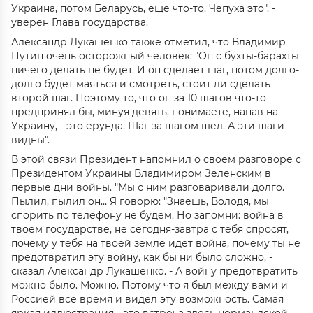
Украина, потом Беларусь, еще что-то. Чепуха это", -
уверен Глава государства.
Александр Лукашенко также отметил, что Владимир
Путин очень осторожный человек: "Он с бухты-барахты
ничего делать не будет. И он сделает шаг, потом долго-
долго будет маяться и смотреть, стоит ли сделать
второй шаг. Поэтому то, что он за 10 шагов что-то
предпринял бы, минуя девять, понимаете, напав на
Украину, - это ерунда. Шаг за шагом шел. А эти шаги
видны".
В этой связи Президент напомнил о своем разговоре с
Президентом Украины Владимиром Зеленским в
первые дни войны. "Мы с ним разговаривали долго.
Пылил, пылил он… Я говорю: "Знаешь, Володя, мы
спорить по телефону не будем. Но запомни: война в
твоем государстве, не сегодня-завтра с тебя спросят,
почему у тебя на твоей земле идет война, почему ты не
предотвратил эту войну, как бы ни было сложно, -
сказал Александр Лукашенко. - А войну предотвратить
можно было. Можно. Потому что я был между вами и
Россией все время и видел эту возможность. Самая