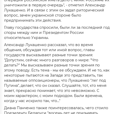
операции российской иметь дело с ними. Россияне их
уничтожили в первую очередь", - отметил Александр
Лукашенко. И в связи с этим он задал риторический
вопрос, зачем украинской стороне было
предпринимать эти действия.
Главу государства спросили, были ли за последний год
споры между ним и Президентом России
относительно Украины.
Александр Лукашенко рассказал, что во время
общения, обсуждая тот или иной вопрос, главы
государств высказывают разные точки зрения:
"Допустим, сейчас много разговоров о мире: "Что
делать?" Мы высказываем разные точки зрения по
этому поводу. Есть тема - мы ее обсуждаем. И не то, как
некоторые пытаются на Западе это представить, так
называемые оппозиционеры, что Лукашенко "лег под
Путина", делает, что он сказал. Слушайте, тот, кто меня
знает, прекрасно понимает, что это невозможно. С
моим характером, с моим подходом. Были времена,
когда у нас искрило так, что…"
Диана Панченко также поинтересовалась, чего стоило
Президенту Беларуси "восемь лет не признавать