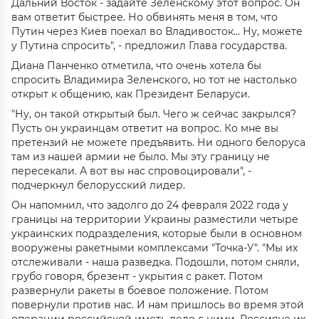
Дальний Восток - задайте Зеленскому этот вопрос. Он
вам ответит быстрее. Но обвинять меня в том, что
Путин через Киев поехал во Владивосток… Ну, можете
у Путина спросить", - предложил Глава государства.
Диана Панченко отметила, что очень хотела бы
спросить Владимира Зеленского, но тот не настолько
открыт к общению, как Президент Беларуси.
"Ну, он такой открытый был. Чего ж сейчас закрылся?
Пусть он украинцам ответит на вопрос. Ко мне вы
претензий не можете предъявить. Ни одного белоруса
там из нашей армии не было. Мы эту границу не
пересекали. А вот вы нас спровоцировали", -
подчеркнул белорусский лидер.
Он напомнил, что задолго до 24 февраля 2022 года у
границы на территории Украины разместили четыре
украинских подразделения, которые были в основном
вооружены ракетными комплексами "Точка-У". "Мы их
отслеживали - наша разведка. Подошли, потом сняли,
грубо говоря, брезент - укрытия с ракет. Потом
развернули ракеты в боевое положение. Потом
повернули против нас. И нам пришлось во время этой