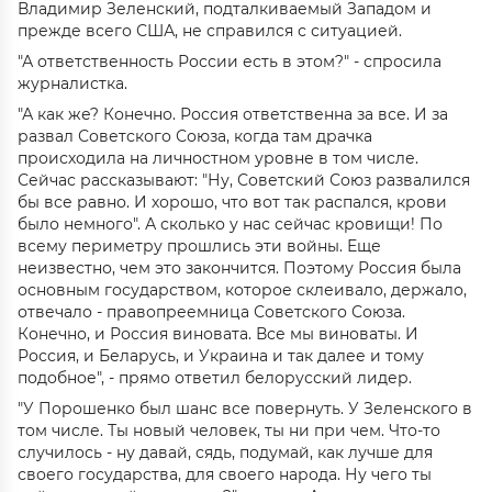
Владимир Зеленский, подталкиваемый Западом и
прежде всего США, не справился с ситуацией.
"А ответственность России есть в этом?" - спросила
журналистка.
"А как же? Конечно. Россия ответственна за все. И за
развал Советского Союза, когда там драчка
происходила на личностном уровне в том числе.
Сейчас рассказывают: "Ну, Советский Союз развалился
бы все равно. И хорошо, что вот так распался, крови
было немного". А сколько у нас сейчас кровищи! По
всему периметру прошлись эти войны. Еще
неизвестно, чем это закончится. Поэтому Россия была
основным государством, которое склеивало, держало,
отвечало - правопреемница Советского Союза.
Конечно, и Россия виновата. Все мы виноваты. И
Россия, и Беларусь, и Украина и так далее и тому
подобное", - прямо ответил белорусский лидер.
"У Порошенко был шанс все повернуть. У Зеленского в
том числе. Ты новый человек, ты ни при чем. Что-то
случилось - ну давай, сядь, подумай, как лучше для
своего государства, для своего народа. Ну чего ты