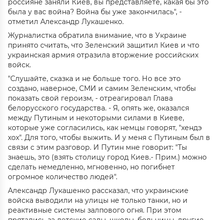
россияне заняли Киев, вы представляете, какая бы это
была у вас война? Война бы уже закончилась", -
отметил Александр Лукашенко.
Журналистка обратила внимание, что в Украине
принято считать, что Зеленский защитил Киев и что
украинская армия отразила вторжение российских
войск.
"Слушайте, сказка и не больше того. Но все это
создано, наверное, СМИ и самим Зеленским, чтобы
показать свой героизм, - отреагировал Глава
белорусского государства. - Я, опять же, оказался
между Путиным и некоторыми силами в Киеве,
которые уже согласились, как немцы говорят, "хендэ
хох". Для того, чтобы выжить. И у меня с Путиным был в
связи с этим разговор. И Путин мне говорит: "Ты
знаешь, это (взять столицу город Киев.- Прим.) можно
сделать немедленно, мгновенно, но погибнет
огромное количество людей".
Александр Лукашенко рассказал, что украинские
войска выводили на улицы не только танки, но и
реактивные системы залпового огня. При этом