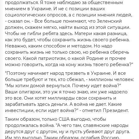
продолжаться. Я тоже наблюдаю за общественным
мнением в Украине. И не с позиции ваших
социологических опросов, а с позиции мнения людей,
- сказал он. - Все больше понимают, что Зеленский
должен, скажем мягко, найти выход из этой ситуации.
Чтобы не гибли ребята здесь. Матери какая разница,
как это будет, чтобы сохранить жизнь своего ребенка.
Неважно, каким способом и методом. Но надо
сохранить жизнь не только свою, но ребенка сберечь
своего. Какой патриотизм, о какой Родине и прочее
можно говорить, когда на кону жизнь твоего ребенка?"
"Поэтому начинает народ трезветь в Украине. И все
больше требуют и тех, кто сбежал, - миллионы человек:
"Мы хотим домой вернуться. Почему идет война?"
Ваши олигархи, это уж я точно знаю, им уже надоело
это все. Они хотят миллиарды свои сохранить и
зарабатывать здесь деньги. А война не дает. Какие
инвестиции, если идет война?" - отметил Президент.
Таким образом, только США выгодно, чтобы
продолжалась война. "А чего там, славянские народы
дерутся друг с другом, ну и пусть убивают друг друга.
Им это выгодно. Таким образом, ослабив Россию,