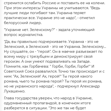
стремится ослабить Россию и поставить ее на колени.
При этом интересы Украины не учитываются. "Ведь
лучшие люди погибают там. Украина теряет
практически все. Украине это не надо", - отметил
белорусский лидер.
"Украине нет. Зеленскому?" - задала уточняющий
вопрос журналистка.
"Да, вы правильно подчеркиваете. Украина - это не
Зеленский, а Зеленский - это не Украина. Зеленскому…
Ну слушайте, он - "герой". Он в маечке разъезжает по
всему миру с трезубцем и демонстрирует свой
героизм. А они умеют подхваливать на Западе.
Помните, как Горбачева: " Горби, Горби, Горби!" И
Советский Союз развалился. Точно так происходит и с
ним: "Ах, Зеленский! Ах, герой!" Ты герой какого
романа, чьего ты романа герой? Ты герой их романа,
но не украинского народа", - подчеркнул Александр
Лукашенко.
Глава государства уверен, что народ в Украине,
одурманенный пропагандой, в конечном итоге
разберется в ситуации. "Это же так не будет