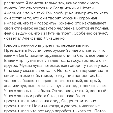
распирает. Я действительно так, как человек, могу
думать. Это относится и к Соединенным Штатам
Америки. Что, не так? Там вообще не измерить то, чего
они хотят. И то, что они творят. Россия - огромная
империя, что там говорить? Конечно, это накладывает
свой отпечаток на характер человека. Болтовня полная,
фейк, выдумки, что из Путина "прет". Особенно сейчас",
- ответил Александр Лукашенко.
Говоря о каких-то внутренних переживаниях
Президента России, белорусский лидер отметил, что
какими бы близкими друзьями они ни были, все равно
Владимир Путин возглавляет одно государство, а он -
другое. "Чужая душа потемки, как говорят у нас и у вас.
Я не могу сказать в деталях. Но то, что он переживает в
связи с этими событиями, - ситуация непростая. Как
человек абсолютно адекватный, опытный, который,
анализируя, пытается заглянуть вперед, просчитывает.
У него жизнь такая была. Он человек, считай, военный.
У него жизнь и работа была, где надо было
просчитывать много наперед. Он действительно
просчитывает. Но он никогда, я уверен, никогда не
просчитывал, что вот надо поработить кого-то… Потом