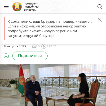
Президент
Республики
Беларусь
К сожалению, ваш браузер не поддерживается.
Главная
События
Интервью украинской журналистке Диане Па
Если информация отображена некорректно,
Интервью украинской
попробуйте скачать новую версию или
журналистке Диане Панченко
запустите другой браузер.
17 августа 2023 г.
9
1:29:59
Поделиться