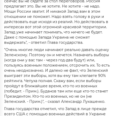
сейчас вы не сядете за стол переговоров. Россия
предлагает это. Вы не хотите. Не хотите - не надо.
Мощи России хватит. И никакой Запад вам в этом
отношении не поможет. Надо взять голову в руки и
действовать еще исходя из реалий. Но действовать в
интересах вот этой огромной красивой территории.
Запад уже начинает понимать, что ничего не будет.
Даже с помощью Запада Украина не сможет
выдержать", - ответил Глава государства.
"Очень многие люди начинают реально давать оценку
Зеленскому. Поэтому он и мечется. Назначать выборы
(когда они у вас там - через год-два будут) или,
пользуясь военным положением, отсрочить их. То есть
очень неоднозначно. И далеко не факт, что Зеленский
выиграет эти выборы, хотя вы ему там клепаете 90%
рейтинга. Чепуха полная. Скажу вам, если выборы
пройдут в ближайшее время, кто-то из военных
(победит. - Прим.). Буданов там или еще кто-то станет
Президентом. Кто-то из военных, но не он (не
Зеленский. - Прим.)", - сказал Александр Лукашенко.
Глава государства отметил, что Запад в лице прежде
всего США с помощью военных действий в Украине