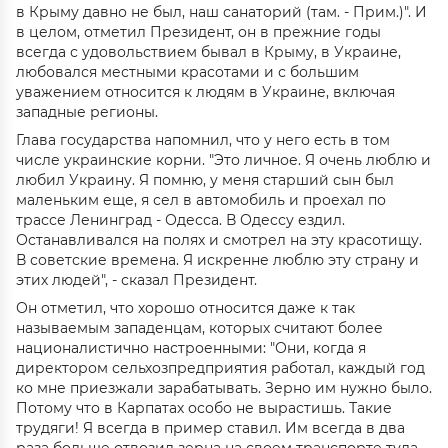
в Крыму давно не был, наш санаторий (там. - Прим.)". И
в целом, отметил Президент, он в прежние годы
всегда с удовольствием бывал в Крыму, в Украине,
любовался местными красотами и с большим
уважением относится к людям в Украине, включая
западные регионы.
Глава государства напомнил, что у него есть в том
числе украинские корни. "Это личное. Я очень люблю и
любил Украину. Я помню, у меня старший сын был
маленьким еще, я сел в автомобиль и проехал по
трассе Ленинград - Одесса. В Одессу ездил.
Останавливался на полях и смотрел на эту красотищу.
В советские времена. Я искренне люблю эту страну и
этих людей", - сказал Президент.
Он отметил, что хорошо относится даже к так
называемым западенцам, которых считают более
националистично настроенными: "Они, когда я
директором сельхозпредприятия работал, каждый год
ко мне приезжали зарабатывать. Зерно им нужно было.
Потому что в Карпатах особо не вырастишь. Такие
трудяги! Я всегда в пример ставил. Им всегда в два