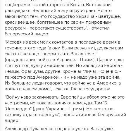
подберемся с этой стороны к Китаю. Вот так они
рассуждают. Зеленский в эту игру играет. Но это
закончится тем, что государство Украина - цветущее,
красивейшее, богатейшее по своим природным
ресурсам - перестанет существовать", - отметил
белорусский лидер.
"Исходя из всех моих контактов в последнее время в
течение этого года (а они были разными), должен вам
сказать: не надо говорить, что Запад хочет
(продолжения войны в Украине. - Прим.). Да, они пока
пляшут под дудку американцев. Но Западная Европа -
немцы, французы, другие, кроме англичан, конечно, -
те жестко под Америкой, - им не надо уже эта война.
Их большие люди говорят, что война не в Америке, а
война в нашем доме", - сказал Глава государства.
"Войну надо заканчивать. Европейцы абсолютно на это
настроены, но пока выполняют команды. Там 15
"Леопардов" (дают Украине. - Прим.). Но неохотно
технику отдают военную", - констатировал белорусский
лидер.
Александр Лукашенко подчеркнул, что Запад уже