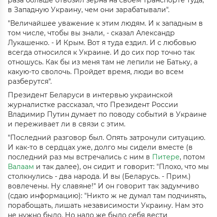
раза больше отвозил зерна на своем транспорте туда,
в Западную Украину, чем они зарабатывали".
"Величайшее уважение к этим людям. И к западным в
том числе, чтобы вы знали, - сказал Александр
Лукашенко. - И Крым. Вот я туда ездил. И с любовью
всегда относился к Украине. И до сих пор точно так
отношусь. Как бы из меня там не лепили не Батьку, а
какую-то сволочь. Пройдет время, люди во всем
разберутся".
Президент Беларуси в интервью украинской
журналистке рассказал, что Президент России
Владимир Путин думает по поводу событий в Украине
и переживает ли в связи с этим.
"Последний разговор был. Опять затронули ситуацию.
И как-то в сердцах уже, долго мы сидели вместе (в
последний раз мы встречались с ним в
Питере
, потом
Валаам
и так далее), он сидит и говорит: "Плохо, что мы
столкнулись - два народа. И вы (Беларусь. - Прим.)
вовлечены. Ну славяне!" И он говорит так задумчиво
(сдаю информацию): "Никто ж не думал там подчинять,
порабощать, лишать независимости Украину. Нам это
не нужно было. Но надо же было себя вести