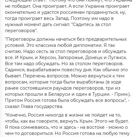
следующий ответ: "Потому что они поймут, что Украина
не победит. Она проиграет. А если Украина проиграет
окончательно и удастся россиянам продвинуться, ну,
тогда проиграет весь Запад. Поэтому им надо в
нужный момент дать сигнал: "Садитесь за стол
переговоров".
"Переговоры должны начаться без предварительных
условий. Это классика любой дипломатии. Я так
считаю. Надо сесть за стол переговоров и обсуждать
все. И Крым, и Херсон, Запорожье, Донецк и Луганск.
Все там надо обсуждать. Но за столом переговоров.
Садимся, вырабатываем повестку дня. Как обычно это
бывает. Перечень вопросов. Можно вернуться к тем
вопросам, которые тогда были выработаны (в ходе
ранее состоявшихся раундов переговоров, три из
которых прошли в Беларуси и один в Турции. - Прим.).
Притом Россия готова была обсуждать все вопросы", -
сказал Глава государства.
"Конечно, Россия никогда в жизни не пойдет на то,
чтобы, как вы говорите, вернуть Крым. Этого не будет.
Я пока сомневаюсь, что и здесь - на востоке - можно о
чем-то договориться. Но Россия готова на любую тему