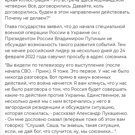
яркая иллюстрация - это встреча здесь нормандской
четверки. Все, договорились. Давайте, коль
договорились, будем в этом направлении действовать.
Почему не делаем?"
Глава государства заявил, что до начала специальной
военной операции России в Украине он с
Президентом России Владимиром Путиным не
обсуждал возможность такого развития событий. Тем
не менее российский лидер за несколько дней до 24
февраля 2022 года озвучил просьбу в адрес союзника.
"Вы видели по телевизору его выступление (после
начала СВО. - Прим.). Я тоже. Это первое. У нас не было
никогда разговора. Вот прямо в канун военных
действий, что война начнется. Я вам клянусь, что у нас
не было разговора о том, что Россия будет совершать
какие-то действия против Украины. Единственное, за
несколько дней мы с ним встречались у него в
загородной резиденции и обсуждали ситуацию,
которая сложилась, - рассказал Александр Лукашенко.
- Он мне дословно сказал (впервые тоже об этом вам
говорю): "Слушай, Саша, ты знаешь, такая ситуация,
если, не дай бог, что случится, ну, мы союзники… "