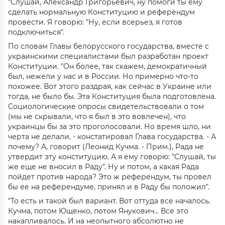
"Слушай, Александр Григорьевич, ну помоги ты ему
сделать нормальную Конституцию и референдум
провести. Я говорю: "Ну, если всерьез, я готов
подключиться".
По словам Главы белорусского государства, вместе с
украинскими специалистами был разработан проект
Конституции. "Он более, так скажем, демократичный
был, нежели у нас и в России. Но примерно что-то
похожее. Вот этого раздрая, как сейчас в Украине или
тогда, не было бы. Эта Конституция была подготовлена.
Социологические опросы свидетельствовали о том
(мы не скрывали, что я был в это вовлечен), что
украинцы бы за это проголосовали. Но время шло, ни
черта не делали, - констатировал Глава государства. - А
почему? А, говорит (Леонид Кучма. - Прим.), Рада не
утвердит эту конституцию. А я ему говорю: "Слушай, ты
же еще не вносил в Раду". Ну и потом, а какая Рада
пойдет против народа? Это ж референдум, ты провел
бы ее на референдуме, принял и в Раду бы положил".
"То есть и такой был вариант. Вот оттуда все началось.
Кучма, потом Ющенко, потом Янукович… Все это
накапливалось. И на неопытного абсолютно не