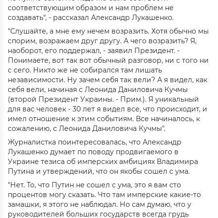
соответствующим образом и нам проблем не
создавать", - рассказал Александр Лукашенко.
"Слушайте, а мне ему нечем возразить. Хотя обычно мы
спорим, возражаем друг другу. А чего возразить? Я,
наоборот, его поддержал, - заявил Президент. -
Понимаете, вот так вот обычный разговор, ни с того ни
с сего. Никто же не собирался там лишать
независимости. Ну зачем себя так вели? А я видел, как
себя вели, начиная с Леонида Даниловича Кучмы
(второй Президент Украины. - Прим.). Я уникальный
для вас человек - 30 лет я видел все, что происходит, и
имел отношение к этим событиям. Все начиналось, к
сожалению, с Леонида Даниловича Кучмы".
Журналистка поинтересовалась, что Александр
Лукашенко думает по поводу продвигаемого в
Украине тезиса об имперских амбициях Владимира
Путина и утверждений, что он якобы сошел с ума.
"Нет. То, что Путин не сошел с ума, это я вам сто
процентов могу сказать. Что там имперские какие-то
замашки, я этого не наблюдал. Но сам думаю, что у
руководителей больших государств всегда грудь