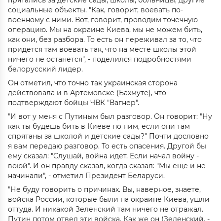
прятались за детские сады, школы, больницы, другие
социальные объекты. "Как, говорит, воевать по-
военному с ними. Вот, говорит, проводим точечную
операцию. Мы на окраине Киева, мы не можем бить,
как они, без разбора. То есть он переживал за то, что
придется там воевать так, что на месте школы этой
ничего не останется", - поделился подробностями
белорусский лидер.
Он отметил, что точно так украинская сторона
действовала и в Артемовске (Бахмуте), что
подтверждают бойцы ЧВК "Вагнер".
"И вот у меня с Путиным был разговор. Он говорит: "Ну
как ты будешь бить в Киеве по ним, если они там
спрятаны за школой и детские сады?" Почти дословно
я вам передаю разговор. То есть опасения. Другой бы
ему сказал: "Слушай, война идет. Если начал войну -
воюй". И он правду сказал, когда сказал: "Мы еще и не
начинали", - отметил Президент Беларуси.
"Не буду говорить о причинах. Вы, наверное, знаете,
войска России, которые были на окраине Киева, ушли
оттуда. И никакой Зеленский там ничего не отражал.
Путин потом отвел эти войска. Как же он (Зеленский. -