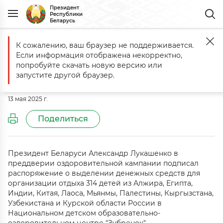
Президент
Республики
Беларусь
К сожалению, ваш браузер не поддерживается.
Главная
Документы
О выделении денежных средств
Если информация отображена некорректно,
О выделении денежных средств
попробуйте скачать новую версию или
запустите другой браузер.
Распоряжение № 73рп от 12 мая 2025 г.
13 мая 2025 г.
Поделиться
Президент Беларуси Александр Лукашенко
в
преддверии оздоровительной кампании подписал
распоряжение о выделении денежных средств для
организации отдыха 314 детей из Алжира, Египта,
Индии, Китая, Лаоса, Мьянмы, Палестины, Кыргызстана,
Узбекистана и Курской области России в
Национальном детском образовательно-