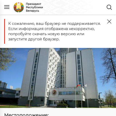
Президент
Республики
Беларусь
К сожалению, ваш браузер не поддерживается.
Главная
Госорганы
Министерство спорта
Если информация отображена некорректно,
Министерство спорта
попробуйте скачать новую версию или
запустите другой браузер.
Местоположение: