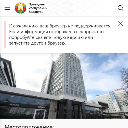
Президент
Республики
Беларусь
К сожалению, ваш браузер не поддерживается.
Главная
Госорганы
Министерство культуры
Если информация отображена некорректно,
Министерство культуры
попробуйте скачать новую версию или
запустите другой браузер.
Местоположение: